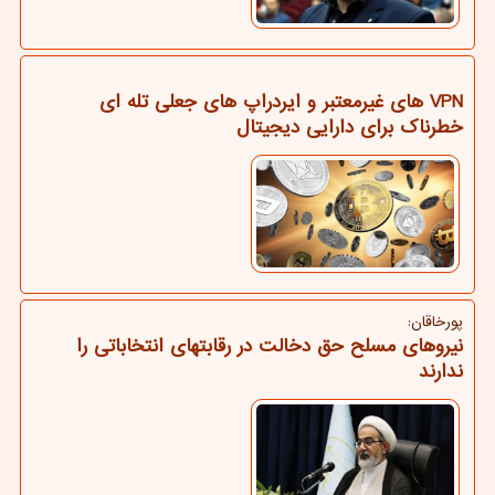
VPN های غیرمعتبر و ایردراپ های جعلی تله ای
خطرناک برای دارایی دیجیتال
پورخاقان:
نیروهای مسلح حق دخالت در رقابتهای انتخاباتی را
ندارند