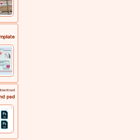
emplate
download
and psd