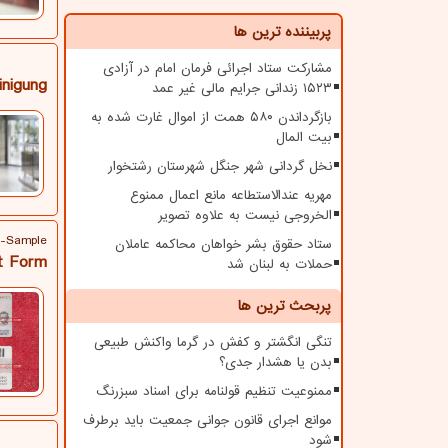
پربیننده ترین ها
مشارکت ستاد اجرائی فرمان امام در آزادی
inigung
۱۵۲۳ زندانی جرایم مالی غیر عمد
بازگرداندن ۵۸۰ همت از اموال غارت شده به
بیت المال
نخل گردانی شهر جنگل شهرستان رشتخوار
مهریه عندالاستطاعه مانع اعمال ممنوع
الخروجی نیست به علاوه تصویر
-Sample
ستاد حقوق بشر خواهان محاکمه عاملان
rt Form
حملات به لبنان شد
پربحث ترین ها
تنگی انگشتر و کفش در گرما واکنش طبیعی
بدن یا هشدار جدی؟
ممنوعیت تنظیم قولنامه برای اسناد سبزرنگ
موانع اجرای قانون جوانی جمعیت باید برطرف
شود