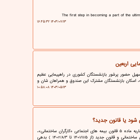
The first step in becoming a part of the ult
۱۴۰۳/۰۷/۱۳ ۱۶:۴۵:۳۲
ایی اربعین
یل حضور پرشور بازنشستگان کشوری در راهپیمایی عظیم
ب، اسکان بازنشستگان مشترک این صندوق و همراهان شان و
۱۴۰۳/۰۵/۱۳ ۱۰:۵۸:۰۸
 شود یا قانون جدید؟
حقوق و قضا: برمبنای موافقت مجلس با دو فوریت طرح استفساریه ماده 5 قانون بیمه های اجتماعی «کارگران ساختمانی»،
افرادی که در فاصله اعتبار قانون قبلی بیمه های اجتماعی کارگران ساختمانی و قانون جدید (از 1401/11/5 تا 1402/8/3 ) بدهی