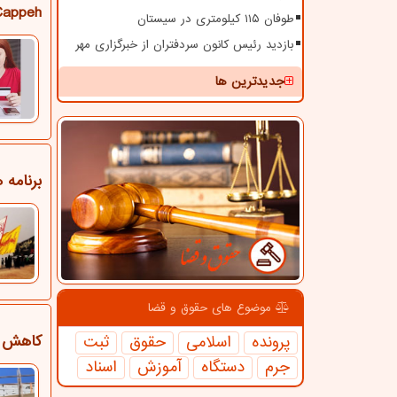
 Cappeh
طوفان ۱۱۵ کیلومتری در سیستان
بازدید رئیس کانون سردفتران از خبرگزاری مهر
جدیدترین ها
برنامه
موضوع های حقوق و قضا
کاهش حق
پرونده
اسلامی
حقوق
ثبت
جرم
دستگاه
آموزش
اسناد