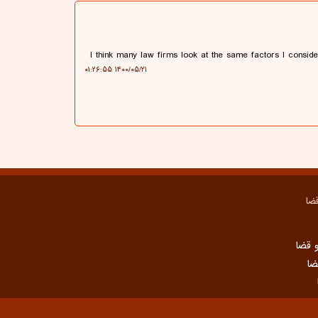
I think many law firms look at the same factors I consid
۱۴۰۰/۰۵/۲۱ ۰۱:۲۶:۵۵
ضا
 قضا
ضا