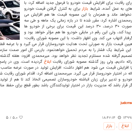
رای رقابت برای افزایش قیمت خودرو با فرمول جدید اضافه کرد: با
ای به عمل آمده، شرایط
بازار
برای به کنترل گرفتن قیمت خودرو
خواهد ماند و همزمان با این مصوبه قیمت ها هم افزایش می
یرمحمدی اشاره کرد: مقرر شده تا در بازه زمانی یک ماهه و طی سه
ماه به صورت ۳۰ درصد، ۳۰ درصد این قیمت برای برخی از خودرو ها
پیدا کند، ولی این رقم در مابقی خودرو ها هم مؤثر خواهد بود و
 گرفتار التهاب می کند. وی اظهار داشت: با این مصوبه شورای رقابت؛
یین قیمت بازار به صورتی تحت هدایت خودروسازان قرار می گیرد و با عرضه قطر
 این شرایط یک فشار را به مردم تحمیل خواهدنمود. بازرس کل امور صمت سازمان
میم گرفته شده مستلزم تجدید نظر خواهد بود. میرمحمدی افزود: هفته گذشته 
ارائه دادیم، ولی روز گذشته مصوبه شورای رقابت
ابلاغ
گردیده است. وی در پاسخ 
 افزایش قیمت می شود هم اظهار داشت: افزایش تولید در صورت عرضه مناسب در 
له در اختیار خودروساز قرار می گیرد. میرمحمدی اضافه کرد: اقدام شورای رقابت ش
درو و تدبیر برای زیان انباشته خودروسازان تصمیمی اتخاذ کند تا هم از تول
اگر قرار باشد که مدیریت بازار در اختیار تولیدکنندگان باشد بطور قطع برای حفظ م
judcms.
/ ۵
5.0
18:42:14
1399/
ابلاغ
,
بازار