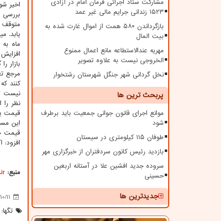
مشارکت ستاد اجرائی فرمان امام در آزادی
اخیر شو
۱۵۲۳ زندانی جرایم مالی غیر عمد
بررسی ه
متوقف ن
بازگرداندن ۵۸۰ همت از اموال غارت شده به
یابد. م
بیت المال
مهریه عندالاستطاعه مانع اعمال ممنوع
افزایش 
الخروجی نیست به علاوه تصویر
بازار را
مرجع تع
نخل گردانی شهر جنگل شهرستان رشتخوار
کنند که
نیست تص
پربحث ترین ها
نظر را 
موانع اجرای قانون جوانی جمعیت باید برطرف
قیمت یا
شود
این مسا
قیمت خو
طوفان ۱۱۵ کیلومتری در سیستان
افزود: 
بازدید رئیس کانون سردفتران از خبرگزاری مهر
سروده جدید افشین علا در آستانه اربعین
منبع:
ir
حسینی
جدیدترین ها
10/11
تگها: