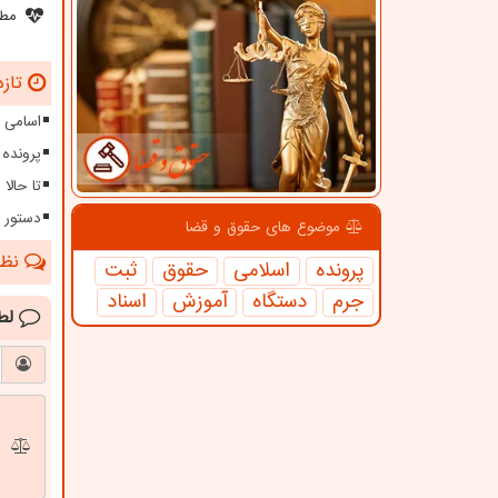
مطل
تازه
اسامی 
پرونده 
تا حالا 74 مورد از زمینه های فساد برطرف شده است
دستور فوری 
موضوع های حقوق و قضا
نظرا
پرونده
اسلامی
حقوق
ثبت
جرم
دستگاه
آموزش
اسناد
لط