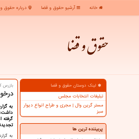
خانه
آرشیو حقوق و قضا
درباره حقوق و 
حقوق و قضا
لینک دوستان حقوق و قضا
بازرس ك
درخوا
تبلیغات انتخابات مجلس
مستر گرین وال | مجری و طراح انواع دیوار
به گزا
سبز
داشت: 
گرفته 
تجدیدن
پربیننده ترین ها
به گزا