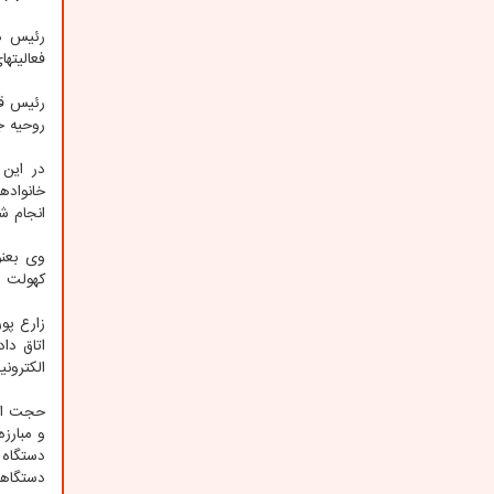
رئیس دس
فعالیت‎های منسجم جهادی احساس می شد؛ گر چه جوانان عزیزی هستند که ماه عسل خویش را وقف خدمت به محرومان و روستاییان می کنند.
روحیه جهادی
در این
انجام ش
وی بعنو
کهولت س
اتاق دا
الکترون
حجت ‎الاسلام والمسلمین
دستگاه 
دستگاه‎ها هم برای ارسال به مراجع قضایی درحال تکمیل است.