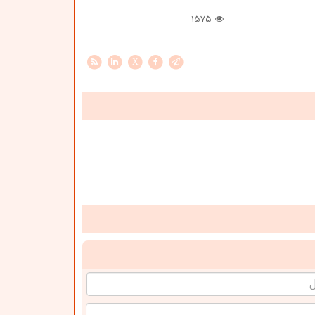
1575
X