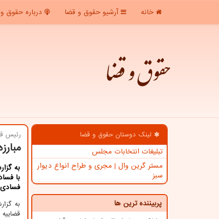
خانه
آرشیو حقوق و قضا
درباره حقوق و 
حقوق و قضا
لینک دوستان حقوق و قضا
رئیس قو
مبارز
تبلیغات انتخابات مجلس
مستر گرین وال | مجری و طراح انواع دیوار
به گزار
سبز
با فسا
فسادی ش
پربیننده ترین ها
به گزا