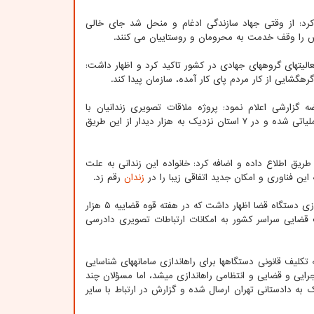
کرد: از وقتی جهاد سازندگی ادغام و منحل شد جای خالی
رئیس قوه قضاییه بر سازماندهی و ایجاد سازوکارهای لازم برای هماهنگی هر چه بیشتر فعالیت‎های گروه‎های جهادی در کشور تاکید کرد و اظهار داشت:
 کند.
ه گزارشی اعلام نمود: پروژه ملاقات تصویری زندانیان با
خانواده‎هایشان از راه دفاتر خدمات الکترونیک و واحدهای قضایی از اول اردیبهشت ماه عملیاتی شده و در ۷ استان نزدیک به هزار دیدار از این طریق
 طریق اطلاع داده و اضافه کرد: خانواده این زندانی به علت
ین فناوری و امکان جدید اتفاقی زیبا را در
زندان
رقم زد.
زارع پور همینطور ضمن اشاره به اقدامات صورت گرفته برای تأمین زیرساخت‎های هوشمندسازی دستگاه قضا اظهار داشت که در هفته قوه قضاییه ۵ هزار
 قضایی سراسر کشور به امکانات ارتباطات تصویری دادرسی
ضمن اشاره به تکلیف قانونی دستگاه‎ها برای راه‎اندازی سامانه‎های شناسایی
و مبارزه با قاچاق ارز تا آخر سال ۹۸، اظهار داشت: باید ۴۰ سامانه با همکاری ۱۵ دستگاه اجرایی و قضایی و انتظامی راه‎اندازی می‎شد، اما مسؤلان چند
ه دادستانی تهران ارسال شده و گزارش در ارتباط با سایر