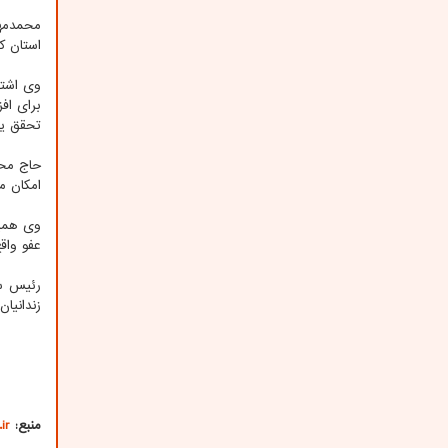
استان کشور
تحقق یا
حاج‎
امکان ملاقات تصویری زندانی
عفو واقع
رئیس سا
زندانیان
منبع:
ir