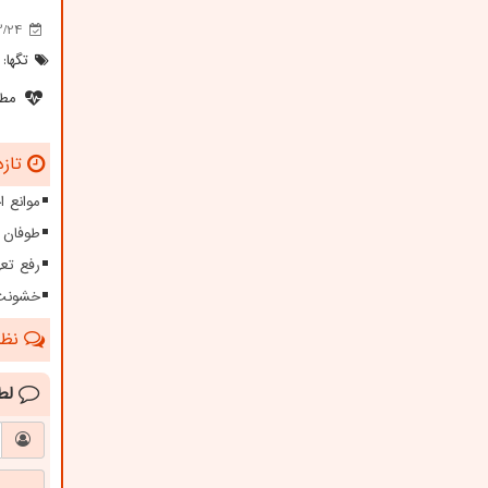
3/24
تگها:
مطل
تازه
موانع 
طوفان ۱۱۵ کیلومتری در سیستا
رفع تعهدات ارزی بیش 
خشونت 
نظرا
لط