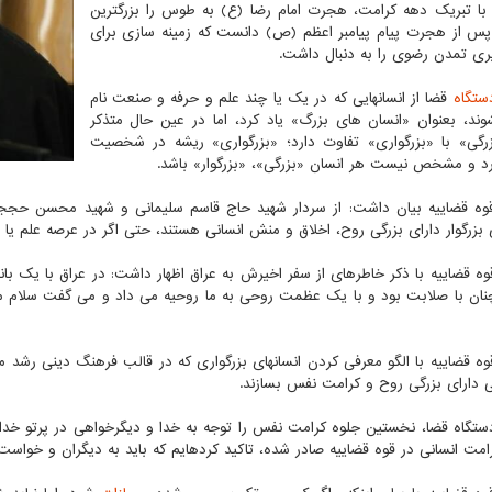
قضاییه، با تبریک دهه کرامت، هجرت امام رضا (ع) به طوس را بزرگ‎ترین
 از هجرت پیام پیامبر اعظم (ص) دانست که زمینه سازی برای
ی تمدن رضوی را به دنبال داشت.
ستگاه
قضا از انسان‎هایی که در یک یا چند علم و حرفه و صنعت نام
آور می‎شوند، بعنوان «انسان ‎های بزرگ» یاد کرد، اما در عین حال متذکر
رگی» با «بزرگواری» تفاوت دارد؛ «بزرگواری» ریشه در شخصیت
ارد و مشخص نیست هر انسان «بزرگی»، «بزرگوار» باشد.
نان با صلابت بود و با یک عظمت روحی به ما روحیه می داد و می گفت سلام مرا ب
رئیس قوه قضاییه با الگو معرفی کردن انسان‎های بزرگواری که در
تگاه قضا، نخستین جلوه کرامت نفس را توجه به خدا و دیگرخواهی در پرتو خداخ
در قوه قضاییه صادر شده، تاکید کرده‎ایم که باید به دیگران و خواست آنها، حتی اگر یک فرد زندانی باشد، توجه گردد.