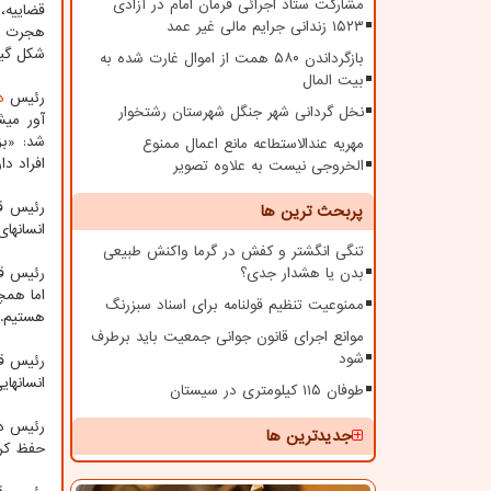
مشارکت ستاد اجرائی فرمان امام در آزادی
۱۵۲۳ زندانی جرایم مالی غیر عمد
هجرت پس
شکل گیر
بازگرداندن ۵۸۰ همت از اموال غارت شده به
بیت المال
رئیس
د
نخل گردانی شهر جنگل شهرستان رشتخوار
شد: «بز
مهریه عندالاستطاعه مانع اعمال ممنوع
افراد د
الخروجی نیست به علاوه تصویر
پربحث ترین ها
انسان‎های بزرگوار دارای بزرگی روح، اخلاق و منش انسانی هستند، حتی اگر در عرصه علم یا فنون سرآمد نباشند و یا در عنفوان جوانی قرار داشته باشند.
تنگی انگشتر و کفش در گرما واکنش طبیعی
بدن یا هشدار جدی؟
اما همچ
ممنوعیت تنظیم قولنامه برای اسناد سبزرنگ
هستیم.
موانع اجرای قانون جوانی جمعیت باید برطرف
شود
انسان‎هایی دارای بزرگی روح و کرامت نفس بسازند.
طوفان ۱۱۵ کیلومتری در سیستان
رئیس دس
جدیدترین ها
حفظ کرامت انسانی 