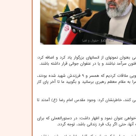
رئیس قوه قضاییه بیان داشت: از سردار شهید حاج قاسم سلیمانی و شهید محسن حججی بعنوان نمونه‎ای از انسان‎های بزرگوار یاد کرد و اضافه کرد:
رئیس قوه قضاییه با ذکر خاطره‎ای از سفر اخیرش به عراق اظهار داشت: در عراق با یک بانویی ملاقات کردیم که همسر و ۹ فرزندش شهید شده بودند،
ه مقام معظم رهبری برسانید و بگویید ما تا آخر پای کار
 قالب فرهنگ دینی رشد می کنند، خاطرنشان کرد: وجود مقدس امام رضا (ع) آمدند تا
واهی عنوان نمود و اظهار داشت: در دستورالعملی که برای