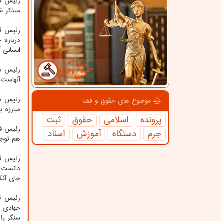
رئیس قو
متذکر شد: مبادا کسی به‎خاطر برخوردی 
درباره 
انسانی آ
آنهاست 
رئیس دس
موضوع های حقوق و قضا
مبارزه 
پرونده
اسلامی
حقوق
ثبت
جرم
دستگاه
آموزش
اسناد
هم توجه
رئیس قو
دانست و
جای آنک
رئیس قو
سنگر را 