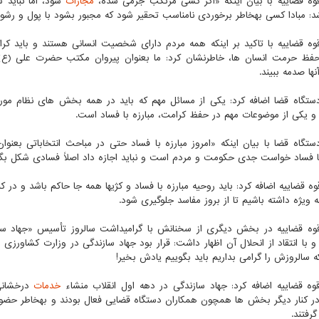
ه قضاییه با بیان اینکه «اگر کسی مرتکب جرمی شده،
مجازات
شود، اما نباید 
نامناسب تحقیر شود که مجبور بشود با پول و رشوه و پارتی بازی حق خویش را بگیرد.
حفظ حرمت انسان ها، خاطرنشان کرد: ما بعنوان پیروان مکتب حضرت علی (ع) 
نها صدمه ببیند.
و یکی از موضوعات مهم در حفظ کرامت، مبارزه با فساد است.
تگاه قضا با بیان اینکه «امروز مبارزه با فساد حتی در مباحث انتخاباتی بعن
با فساد خواست جدی حکومت و مردم است و نباید اجازه داد اصلاً فسادی شکل بگیرد 
 ویژه داشته باشیم تا از بروز مفاسد جلوگیری شود.
ه قضاییه در بخش دیگری از سخنانش با گرامیداشت سالروز تأسیس «جهاد سازندگی
 با انتقاد از انحلال آن اظهار داشت: قرار بود جهاد سازندگی در وزارت کشاورزی 
ه سالروزش را گرامی بداریم باید بگوییم یادش بخیر!
ه قضاییه اضافه کرد: جهاد سازندگی در دهه اول انقلاب منشاء
خدمات
درخشانی 
جهادی در کنار دیگر 
گرفتند.