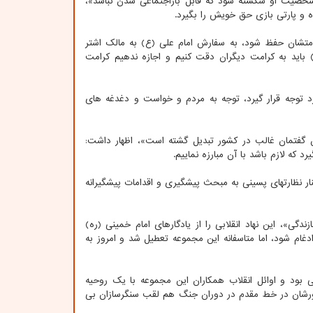
شخصیت او شکسته شود که قابل بازاجتماعی شدن نباشد»،
رئیس قوه قضاییه با تاکید بر این‎که همه مردم دارای شخصیت انسانی هستند و باید کرامت‎شان حفظ شود، به سفارش امام علی (ع) به مالک اشتر
باید به کرامت دیگران دقت کنیم و اجازه ندهیم کرامت
رئیس دستگاه قضا اضافه کرد: یکی از مسائل مهم که باید در همه بخش های نظام مورد توجه قرار گیرد، توجه به مردم و خواست و دغدغه‎ های
وان گفتمان غالب در کشور تبدیل گشته است»، اظهار داشت:
که لازم باشد با آن مبارزه نماییم.
رئیس قوه قضاییه اضافه کرد: باید روحیه مبارزه با فساد و کژی‎ها همه جا حاکم باشد و در کنار نظارت‎های پسینی به مبحث پیشگیری و اقدامات پیشگیرانه
»، این نهاد انقلابی را از یادگارهای امام خمینی (ره)
ادغام شود، اما متاسفانه این مجموعه تعطیل شد و امروز به
بود و اوائل انقلاب همکاران این مجموعه با یک روحیه
بخش ها همچون همکاران دستگاه قضایی فعال بودند و به‎خاطر حضورشان در خط مقدم در دوران جنگ هم لقب سنگرسازان بی