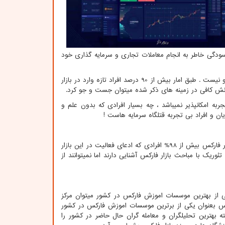
سودگی خاطر به انجام معاملات تجاری و سرمایه گذاری خود
اهمیت بازار فارکس و همچنین تاثیر اون بر سرمایه سپرده گذاران بر کسی پوشیده نبوده و نیست . طبق امار بیش از 90 درصد افراد تازه وارد در بازار
دانش کافی در زمینه های ذکر شده میتوان جست و جو کرد.
به امکانپذیر نمیباشد ، چه بسیار افرادی که بدون علم و
دیان و افراد بی تجربه قتلگاه سرمایه هاست !
به ندرت میتوان یک معامله گر حرفه ای و واقعی را در کشور یافت ، توجه داشته باشید در فارکس بیش از 98% افرادی که ادعای فعالیت در این بازار
 معامله گر! این بدان معناست که بیش از 98% افراد بصورت تئوریک با مباحث بازار فارکس آشنایی دارند اما نمیتوانند از
ی از بهترین موسسات اموزش فارکس در کشور میتوان مرکز
ار جهانی فارکس بعنوان یکی از برترین موسسات اموزش فارکس در کشور
بهترین تحلیلگران و معامله گران حال حاضر در کشور را