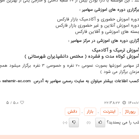
 با دارا بودن بیش از 20 شعبه داخلی و خارجی یکی از بهترین اموزشگاه ها در حوزه بازار فارکس بشمار می آید .
رگزاری دوره های اموزشی سهامیر :
وره اموزش حضوری و آکادمیک بازار فارکس
وره اموزش آنلاین و غیر حضوری بازار فارکس
سته های اموزشی و آفلاین فارکس
گزاری دوره های اموزشی در مرکز سهامیر :
موزش ترمیک و آکادمیک
موزش کوتاه مدت و فشرده ( مختص دانشپذیران شهرستانی )
( در مرکز سهامیر اموزشها بصورت عمومی 
زمان برگزار می شود )
کسب اطلاعات بیشتر میتوان به سایت رسمی سهامیر به آدرس
sahamir-ac.com
مر
/ ۵
5.0
22:38:22
1400/0
رپورتاژ
,
اینترنت
,
بازار
,
دانش
ب را می پسندید؟
(0)
(1)