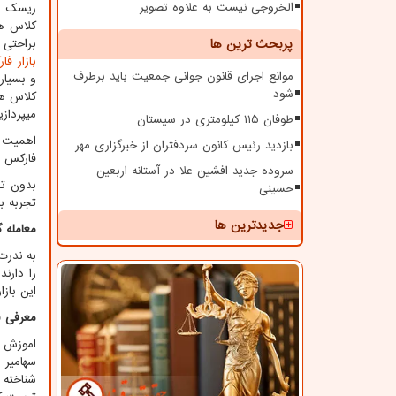
الخروجی نیست به علاوه تصویر
ریسک بس
کلاس ه
پربحث ترین ها
براحتی 
بازار فا
موانع اجرای قانون جوانی جمعیت باید برطرف
و بسیار
شود
کلاس ها
میپردازی
طوفان ۱۱۵ کیلومتری در سیستان
بازدید رئیس کانون سردفتران از خبرگزاری مهر
فارکس د
سروده جدید افشین علا در آستانه اربعین
بدون تر
حسینی
تجربه به
جدیدترین ها
معامله 
این باز
معرفی (
اموزش ف
سهامیر ر
شناخته 