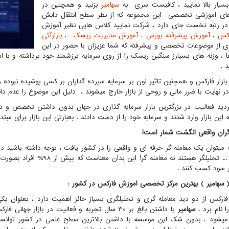
یار بالا نمایید ، کافیست سری به
سهامیر
بزنید و همچنین در
ای اموزشی تخصصی این مجموعه که از نظر سطح انتقال دانش
در رتبه نخست جای دارد ، شرکت نمایید کلاس هایی نظیر آموزش
رکس
،
آموزش پیشرفته بورس
،
آموزش مدیریت ریسک
،
بازارآتی
ی از موضوعات تخصصی و پیشرفته که شما عزیزان با حضور در این
 ، وزنه های بسیارز سنگین ریسک را از روی سرمایه ترزشمند خود برداشته و با ا
د .
ر نهایت با ضرر مالی و روحی از بازار خارج میشوند ، دلیل این موضوع را عدم 
دید فعالیت در بزرگترین بازار سرمایه گذاری در جهان بدون داشتن تخصص و تجر
 این بازار وارد شدند و سرمایه خود را از دست دادند . بعبارتی این بازار برای مبت
گران واقعی انگشت شمار است!
را دارند ... تحلیلگر هستند نه
ار سود کسب کنند .
 سهامیر ) بهترین مرکز تخصصی اموزش فارکس در کشور :
ارکس از دو دید معامله گری و تحلیلگری بسیاز حائز اهمیت دارد ، بعنوان یک
ا نام برد .
سهامیر
با داشتن بالغ بر 30 سال تجربه و فعالیت در باز
میشود ، بدون شک این موسسه با داشتن بالاترین سطح علمی در کشور توانسته 