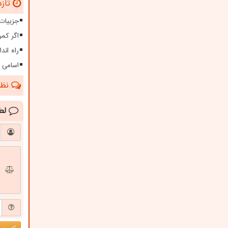
تازه
جزییات
اگر کمر
راه اند
اسامی 
نظرا
لط