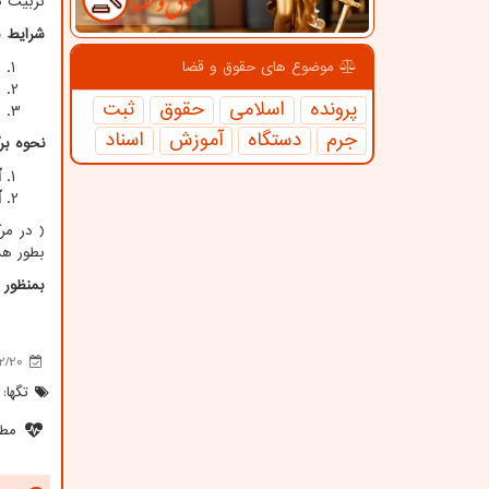
تربیت کند ، این موسسه
شرایط ب
د
موضوع های حقوق و قضا
د
پرونده
اسلامی
حقوق
ثبت
ب
جرم
دستگاه
آموزش
اسناد
نحوه بر
آ
آ
بطور هم
بمنظور 
2/20
تگها:
مطل