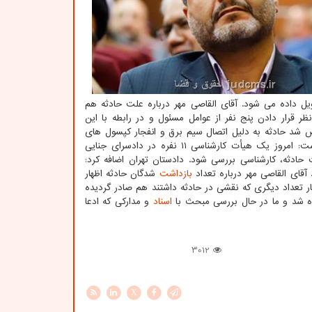
آخر امشب تحویل داده می شود. آقای القاصی مهر درباره علت حادثه هم
قرار دادن پنج نفر از عوامل مسئول و در رابطه با این
خص شد حادثه به دلیل اتصال سیم برق و انفجار کپسول های
گاز و اکسیژن بوده که باعث آتش سوزی در داخل ساختمان شده است. وی اظهار داشت: امروز یک هیأت کارشناسی ۱۱ نفره در دادسرای جنایی
ادثه، کارشناسی بررسی شود. دادستان تهران اضافه کرد:
قای القاصی مهر درباره تعداد
بازداشت
شدگان حادثه اظهار
ر تعداد دیگری که نقشی در حادثه داشتند هم صادر گردیده
ده شد و ما در حال بررسی مبحث با
اسناد
و مدارکی که ادعا
3012
X