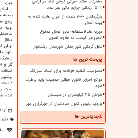
مشارکت ستاد اجرائی فرمان امام در آزادی
۱۵۲۳ زندانی جرایم مالی غیر عمد
از اطلا
صحنه حا
بازگرداندن ۵۸۰ همت از اموال غارت شده به
وضع ساخ
بیت المال
مهریه عندالاستطاعه مانع اعمال ممنوع
ساختمان
الخروجی نیست به علاوه تصویر
انتقال 
نخل گردانی شهر جنگل شهرستان رشتخوار
اظهار د
درمانگا
پربحث ترین ها
ممنوعیت تنظیم قولنامه برای اسناد سبزرنگ
انتخاب 
پیشبینی
موانع اجرای قانون جوانی جمعیت باید برطرف
داشت: ه
شود
است. وی
طوفان ۱۱۵ کیلومتری در سیستان
شده هستی
بازدید رئیس کانون سردفتران از خبرگزاری مهر
4/13
جدیدترین ها
تگها:
مطل