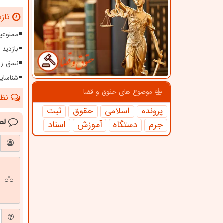
تازه
ممنوعیت
بازدید 
نسق زر
شناسای
موضوع های حقوق و قضا
نظرا
پرونده
اسلامی
حقوق
ثبت
لط
جرم
دستگاه
آموزش
اسناد