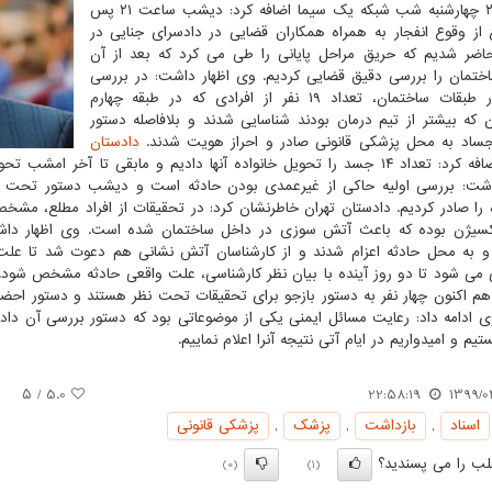
خبری ۲۱ چهارشنبه شب شبکه یک سیما اضافه کرد: دیشب ساعت ۲۱ پس
ع از وقوع انفجار به همراه همکاران قضایی در دادسرای جنایی در
ضر شدیم که حریق مراحل پایانی را طی می کرد که بعد از آن
تمان را بررسی دقیق قضایی کردیم. وی اظهار داشت: در بررسی
اولیه در طبقات ساختمان، تعداد ۱۹ نفر از افرادی که در طبقه چهارم
 که بیشتر از تیم درمان بودند شناسایی شدند و بلافاصله دستور
اجساد به محل پزشکی قانونی صادر و احراز هویت شدند.
دادستان
تهران اضافه کرد: تعداد ۱۴ جسد را تحویل خانواده آنها دادیم و مابقی تا 
اشت: بررسی اولیه حاکی از غیرعمدی بودن حادثه است و دیشب دستور تحت نظر 
ه را صادر کردیم. دادستان تهران خاطرنشان کرد: در تحقیقات از افراد مطلع، مش
و به محل حادثه اعزام شدند و از کارشناسان آتش نشانی هم دعوت شد تا علت ح
 می شود تا دو روز آینده با بیان نظر کارشناسی، علت واقعی حادثه مشخص شود. آ
م اکنون چهار نفر به دستور بازجو برای تحقیقات تحت نظر هستند و دستور احضا
 ادامه داد: رعایت مسائل ایمنی یکی از موضوعاتی بود که دستور بررسی آن دا
م و امیدواریم در ایام آتی نتیجه آنرا اعلام نماییم.
/ ۵
5.0
22:58:19
1399/0
اسناد
,
بازداشت
,
پزشك
,
پزشكی قانونی
ب را می پسندید؟
(0)
(1)