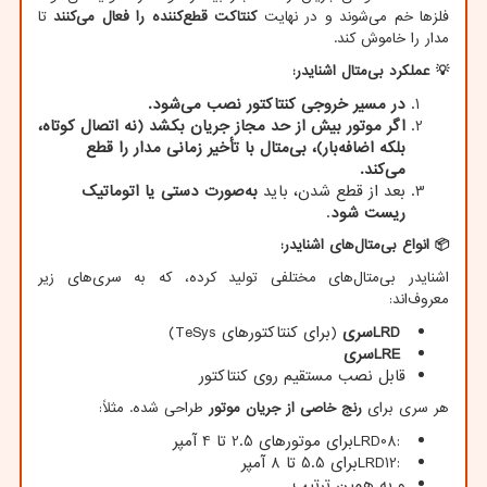
فلزها خم می‌شوند و در نهایت
کنتاکت قطع‌کننده را فعال می‌کنند
تا
مدار را خاموش کند.
💡
عملکرد بی‌متال اشنایدر
:
در مسیر خروجی کنتاکتور نصب می‌شود
.
اگر موتور بیش از حد مجاز جریان بکشد (نه اتصال کوتاه،
بلکه اضافه‌بار)، بی‌متال با تأخیر زمانی مدار را قطع
می‌کند
.
بعد از قطع شدن، باید
به‌صورت دستی یا اتوماتیک
ریست شود
.
📦
انواع بی‌متال‌های اشنایدر
:
اشنایدر بی‌متال‌های مختلفی تولید کرده، که به سری‌های زیر
معروف‌اند:
LRD
سری
(برای کنتاکتورهای TeSys)
LRE
سری
قابل نصب مستقیم روی کنتاکتور
هر سری برای
رنج خاصی از جریان موتور
طراحی شده. مثلاً:
LRD08:
برای موتورهای 2.5 تا 4 آمپر
LRD12:
برای 5.5 تا 8 آمپر
و به همین ترتیب
…