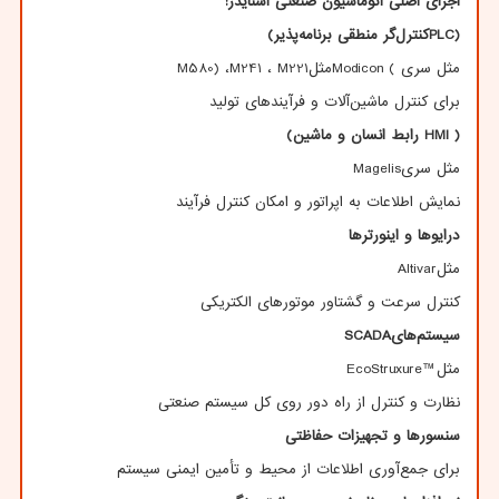
اجزای اصلی اتوماسیون صنعتی اشنایدر
:
(
PLC
کنترل‌گر منطقی برنامه‌پذیر
)
مثل سری
Modicon (
مثل
M221
،
M241
،
M580)
برای کنترل ماشین‌آلات و فرآیندهای تولید
( HMI رابط انسان و ماشین)
مثل سری
Magelis
نمایش اطلاعات به اپراتور و امکان کنترل فرآیند
درایوها و اینورترها
مثل
Altivar
کنترل سرعت و گشتاور موتورهای الکتریکی
سیستم‌های
SCADA
مثل
EcoStruxure™
نظارت و کنترل از راه دور روی کل سیستم صنعتی
سنسورها و تجهیزات حفاظتی
برای جمع‌آوری اطلاعات از محیط و تأمین ایمنی سیستم