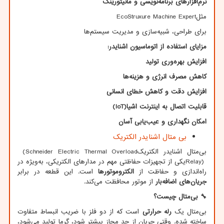
نرم‌افزارهای برنامه‌نویسی و مانیتورینگ
مثل
EcoStruxure Machine Expert
برای طراحی، شبیه‌سازی و مدیریت سیستم‌ها
مزایای استفاده از اتوماسیون اشنایدر
:
افزایش بهره‌وری تولید
کاهش مصرف انرژی و هزینه‌ها
افزایش دقت و کاهش خطای انسانی
قابلیت اتصال به اینترنت اشیا
(IoT)
امکان نگهداری و عیب‌یابی آسان
بی متال اشنایدر الکتریک
بی‌متال اشنایدر الکتریک
(Schneider Electric Thermal Overload
Relay)
یکی از تجهیزات حفاظتی مهم در مدارهای الکتریکی، به‌ویژه در
راه‌اندازی و حفاظت از
الکتروموتورها
است. این قطعه در برابر
جریان‌های اضافه‌بار
از موتور محافظت می‌کند.
🔧
بی‌متال چیست؟
بی‌متال یک
رله حرارتی
است که از دو فلز با ضریب انبساط متفاوت
ساخته شده. وقتی جریان از حد مجاز بیشتر شود، گرما تولید می‌شود،