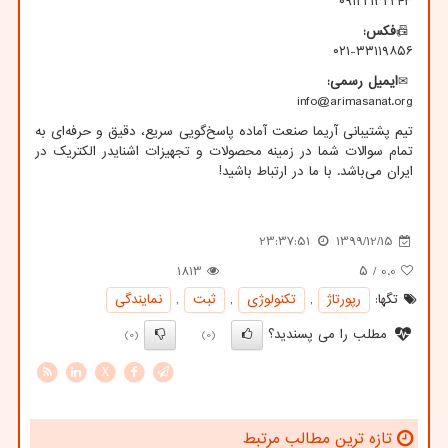
۰۹۱۲۲۱۳۲۲۴۳
📠
فکس
:
۰۲۱-۳۳۱۱۹۸۵۶
✉
ایمیل
رسمی
:
info@arimasanat.org
تیم پشتیبانی آریما صنعت آماده پاسخ‌گویی سریع، دقیق و حرفه‌ای به
تمام سوالات شما در زمینه محصولات و تجهیزات اشنایدر الکتریک در
ایران می‌باشد. با ما در ارتباط باشید
!
23:37:51
1399/12/15
1813
/ ۵
0.0
تگها:
رپورتاژ
,
تكنولوژی
,
ثبت
,
نمایندگی
مطلب را می پسندید؟
(0)
(0)
X
تازه ترین مطالب مرتبط