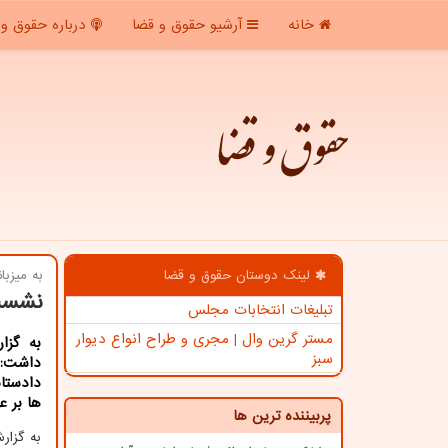
خانه
آرشیو حقوق و قضا
درباره حقوق و 
حقوق و قضا
لینک دوستان حقوق و قضا
به میزبا
نشست 
تبلیغات انتخابات مجلس
مستر گرین وال | مجری و طراح انواع دیوار
به گزا
سبز
داشت: ب
دادستان
ها بر ع
پربیننده ترین ها
به گزا