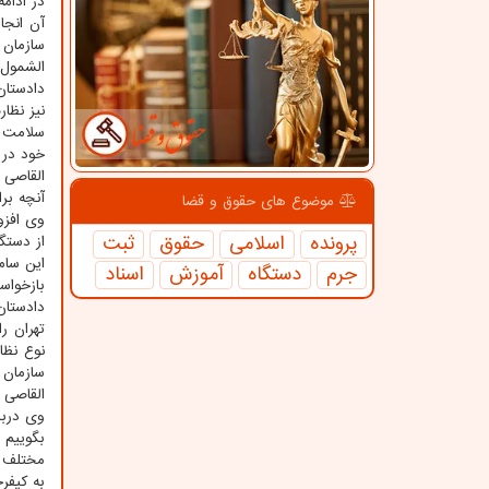
در ادام
آن انجا
سازمان 
الشمول 
دادستان
نیز نظا
سلامت و
خود در 
القاصی 
آنچه بر
موضوع های حقوق و قضا
وی افزو
پرونده
اسلامی
حقوق
ثبت
از دستگ
این سام
جرم
دستگاه
آموزش
اسناد
بازخواس
دادستان 
تهران ر
نوع نظا
سازمان 
القاصی 
وی دربا
بگوییم 
مختلف ا
به کیفر