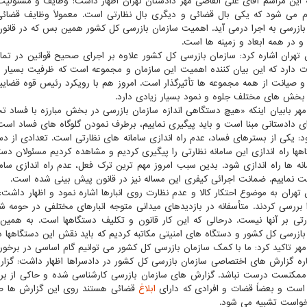
ه این مراسم آقای علی القاصی مهر دادستان تهران اظهار داشت: وظایف و مسئولیت
م می شود که یکی بال قضائی و دیگری بال نظارتی است. معمولاً وظایف قضا
بازرسی به اجرا درمی آید. اهمیت سازمان بازرسی کل کشور همین بس که در قانو
و در همه ابعاد و زمینه ها است.
 تهران اشاره کرد: سازمان بازرسی کل کشور علاوه بر اجرای صحیح قوانین در ت
رت دارد که این بیان کننده اهمیت این سازمان و مجموعه است که ظرفیت بسیا
 صیانت از همه مجموعه ها تأثیرگذار است. امروز هم با رویکرد رئیس قوه قضایی
بخش های مختلف جلوه و نمود بسیار زیادی دارد.
مهر بابیان اینکه «هیچ دستگاهی اندازه سازمان بازرسی در بخش مبارزه با فساد ت
ای دادستانی مبنا است و باید پیگیری نماییم، برطرف نمودن گلوگاه های فساد است
د: یکی از بسترهای فساد، عدم راه اندازی سامانه های نظارتی است. تعدادی از دستگ
اهها راه اندازی این سامانه نظارتی را پیگیری کردیم و مشاهده کردیم مسئولان دس
انه ها راه اندازی شود. بدین سبب امروز مهم ترین ترک فعل، عدم راه اندازی سا
ت نماییم. ضمانت اجرائی کیفری این مساله نیز در قانون پیش بینی شده است.
تهران به موضوع احتکار کالا و عدم نظارت روی انبارها اشاره نمود و اظهار داشت: ا
ا بررسی کردند. متأسفانه در بازدیدهای میدانی متوجه انبارهای مختلفی در حومه شه
رتی بر آنها نیست. درحالی که این کار قانون و تکلیف دستگاهها است. به همین
بازرسی کل کشور و دستگاه های امنیتی مکاتبه کردیم که باید نقش این دستگاهها در ر
مهر تاکید کرد: ما با کمک سازمان بازرسی کل کشور می توانیم گام اساسی در برخور
ره گزارش های اختصاصی سازمان بازرسی کل کشور در دادسراها اظهار داشت: گزا
ممکنست درست نباشد. گزارش های سازمان بازرسی کارشناسی شده و حاکی از 
ست و بعضاً قضات و افرادی که دارای
ابلاغ
قضائی هستند روی این گزارش ها صح
خواست تشبیه می شود.