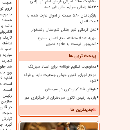
مشارکت ستاد اجرائی فرمان امام در آزادی
حجت الا
۱۵۲۳ زندانی جرایم مالی غیر عمد
لزوم توج
یا برچی
بازگرداندن ۵۸۰ همت از اموال غارت شده به
هستند ن
بیت المال
باشد و 
نخل گردانی شهر جنگل شهرستان رشتخوار
الکترون
تاریک ب
مهریه عندالاستطاعه مانع اعمال ممنوع
نداشته ب
الخروجی نیست به علاوه تصویر
عضو شور
مبارزه 
پربحث ترین ها
تجارت ت
ممنوعیت تنظیم قولنامه برای اسناد سبزرنگ
شد جلوی
وی بابی
موانع اجرای قانون جوانی جمعیت باید برطرف
اشاره ک
شود
است. هم
طوفان ۱۱۵ کیلومتری در سیستان
است.
رئیس س
بازدید رئیس کانون سردفتران از خبرگزاری مهر
سازمان 
در قانو
جدیدترین ها
حجت الا
گزارش س
گیرد. چ