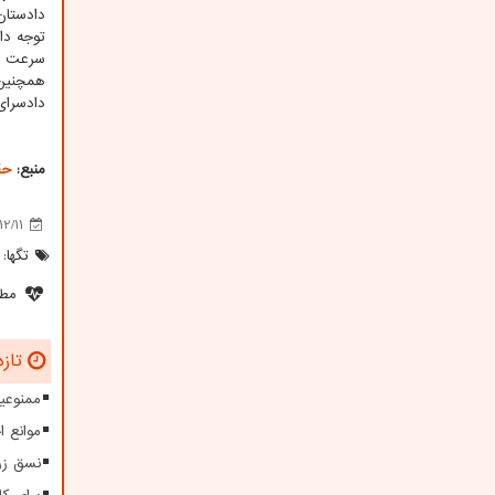
دادستان
توجه دا
سرعت بی
همچنین 
دادسرای نواحی ۲۸ و ۳۵ تهران 
منبع:
حق
2/11
تگها:
مطل
تازه
ممنوعیت
موانع 
نسق زر