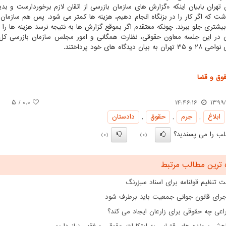
 تهران بابیان اینکه «گزارش های سازمان بازرسی از اتقان لازم برخوردارست و ب
شت که اگر کار را در بزنگاه انجام دهیم، هزینه ها کمتر می شود. پس هم سازمان ب
شتری جلو ببرند. چونکه معتقدم اگر بموقع گزارش ها به نتیجه نرسد هزینه ها را ز
در این جلسه معاون حقوقی، نظارت همگانی و امور مجلس سازمان بازرسی کل ک
به بیان دیدگاه های خود پرداختند.
وق و قضا
/ ۵
0.0
14:46:16
1399/1
ابلاغ
,
جرم
,
حقوق
,
دادستان
ب را می پسندید؟
(0)
(0)
 ترین مطالب مرتبط
 تنظیم قولنامه برای اسناد سبزرنگ
اجرای قانون جوانی جمعیت باید برطرف شود
اعی چه حقوقی برای زارعان ایجاد می کند؟