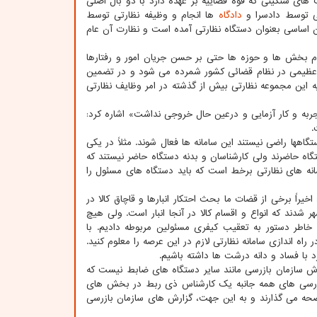
 های سنگینی که قوه قضاییه بر عهده دارد با دو بال اصلی
ئی توسط دادسرا و
دادگاه
ها انجام و وظیفه نظارتی توسط
ن اساسی بعنوان دستگاه نظارتی آمده است و نظارت آن عام
مام بخش ها و حوزه ها حتی بر حسن جریان امور و رفتارها
ر عظیمی در نظام قضائی کشور شمرده می شود و در تضمین
ه این مجموعه نظارتی بیش از گذشته در امر وظایف نظارتی
جربه و کار آزمایی و درعین حال خروجی نداشت» اشاره کرد:
.
اهها راضی نیستند این سامانه ها فعال شوند. مثلاً در یکی
تگاه حاضرند ولی کارشناسان و بدنه دستگاه حاضر نیستند که
مانه های نظارتی برخط است که باید دستگاه های مسئول را
خیراً برخی از قضات ما بحث احتکار انبارها و قاچاق کالا در
ر شدند که انواع و اقسام کالا در آنجا انبار است. ولی هیچ
 خاطر دستور به تعقیب کیفری مسئولین مربوطه دادیم. با
اه اندازی سامانه نظارتی لازم در این عرصه را معلوم کنید.
د با فساد و دانه درشت ها داشته باشیم.
رش سازمان بازرسی مانند سایر دستگاه های ضابط نیست که
بررسی های همه جانبه یک کارشناس ذی ربط در بخش های
ه می گذارند و به این جهت، گزارش های سازمان بازرسی