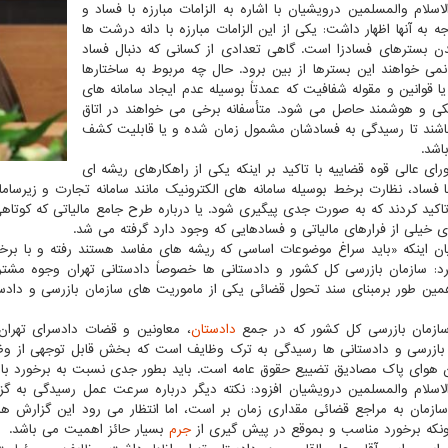
سلام والمسلمین درویشیان با اشاره به الزامات مبارزه با فساد و
ه به آنها اظهار داشت: یکی از این الزامات مبارزه با دانه درشت ها
دن بسترهای فسادزا است. گاهی تعدادی از کسانی که دنبال فساد
می خواهند این بسترها از بین برود. حال چه مربوط به ساختارها
یا قوانین و مقوله شفافیت که عمدتاً بوسیله عدم ایجاد سامانه های
یکی و هوشمند حاصل می شود. متأسفانه برخی می خواهند در اتاق
اشند تا رسیدگی به فسادشان مشمول زمان شده و یا قابلیت کشف
اشد.
ای عالی قوه قضاییه با تاکید بر اینکه یکی از راهکارهای ریشه ای
با فساد، نظارت برخط بوسیله سامانه های الکترونیک مانند سامانه تجارت و زیرسا
اکید کردند که به صورت جدی پیگیری شود. یا درباره طرح جامع مالیاتی که کوتاه
 خیلی از فرارهای مالیاتی و فسادهایی که وجود دارد گرفته می شد.
ان اینکه «باید سراغ موضوعات اساسی که ریشه های مفاسد هستند رفته و با برخو
رد: سازمان بازرسی کل کشور و دادستانی ها خصوصاً دادستانی تهران وجوه مشترک
ین طور برمبنای سند تحول قضائی یکی از ماموریت های سازمان بازرسی و دادستا
ازمان بازرسی کل کشور که در جمع
دادستان
، معاونین و قضات دادسرای تهرا
بازرسی و دادستانی ها رسیدگی به ترک وظایف است که بخش قابل توجهی از وظ
ن هوای پاک مصادیق تضییع حقوق عامه است. باید بطور جدی نسبت به برخورد با ت
سلام والمسلمین درویشیان افزود: نکته دیگر درباره سرعت عمل رسیدگی به گ
ازمان به مراجع قضائی مقداری زمان بر است، اما انتظار می رود این گزارش ها ط
ونکه برخورد مناسب و بموقع در پیش گیری از
جرم
بسیار حائز اهمیت می باشد.