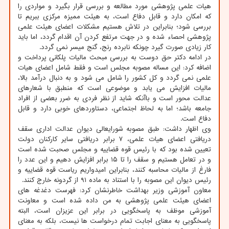
هیات علمی پژوهشی مورد مطالعه و بررسی قرار بگیرد و مواردی را
که امکان دارد و قابل دفاع است، به هیئت ممیزه مرکزی ببریم تا
بررسی شود؛ بنابراین در تلاش هستیم مشکلات اعضای هیئت علمی
پژوهشی احصاء شده و در جهت مرتفع کردن آن اقدام گردد، اما باید
کار زیادی صورت گیرد چونکه نابرده رنج، گنج میسر نمی گردد.
در ادامه دکتر حق دوست به بررسی مبحث مالیات پلکانی پرداخت و
اضافه کرد: این مساله مصوبه مجلس است و فقط شامل اعضای هیات
علمی نمی گردد و کل کشور را شامل می شود و به دنبال درآمد بالا،
مالیات افزایش می یابد و موضوعی است که منطبق با شعارهای
عدالت محور است و باآنکه شاید از نظر فردی به ضرر بعضی از افراد
جامعه باشد؛ اما به لحاظ اجتماعی، دستاوردهای خوبی دارد و قابل
دفاع است.
وی اظهار داشت: طبق مصوبه شورایعالی دیوان عدالت اداری سقف
دریافتی اعضای هیات علمی، ۷ برابر دریافتی سایر کارکنان دولت
تعیین شده بود که با رئیس قوه قضاییه و مجلس صحبت شده است
و در تعامل هستیم و سقف را تا ۱۵ برابر افزایش دهیم و این عدد را
فارغ از مالیات محاسبه کنند، بنابراین امیدواریم ریاست قوه قضاییه و
رئیس دیوان این مصوبه را با استناد به ماده ۹۱ از گردونه خارج کنند.
معاون آموزشی وزیر بهداشت خاطرنشان کرد: فهرست دغدغه های
اعضای هیئت علمی پژوهشی به من داده شده است و معاونت
آموزشی موظف به پاسخگویی در برابر این عزیزان است، البته
پاسخگویی به معنای اجابت تمام درخواست ها نیست، بلکه به معنای