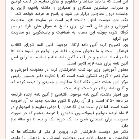
این است که ما باید صداها را بشنویم و تلاش نماییم در قالب قوانین
و مقررات، بیشترین همکاری و همیاری را داشته باشیم؛ ازاین رو
جلسات درون معاونتی برگزار می شود و پاسخ ها عرضه خواهد شد.
دکتر حق دوست اظهار داشت: لازم است در سایت های معاونت
آموزشی و پژوهشی قسمتی برای پاسخ به سوال های افراد در نظر
گرفته شود؛ چونکه این مساله به شفافیت و پاسخگویی دو معاونت
می افزاید.
وی تصریح کرد: آئین نامه ارتقاء موجود، آئین نامه شورای انقلاب
فرهنگی است و ما بعنوان مجری، فقط می توانیم در شیوه نامه ها
تغییر ایجاد نماییم و در قالب آئین نامه تنظیم نماییم، بنابراین اصل
آئین نامه برای همه لازم الاجرا است.
معاون آموزشی وزیر بهداشت خاطرنشان کرد: در معاونت آموزشی و
مرکز نصر ۲ گروه، تشکیل شده است که با نظارت دکتر حسینی رئیس
مرکز امور هیات علمی نگاه کاملاً متفاوت و جدیدی را عرضه کرده اند
و آئین نامه ارتقاء در دست تهیه است.
وی اظهار داشت: آئین نامه موجود، اقتباسی از آئین نامه ارتقاء فرانسه
در دهه ۱۳۵۰ است و از آن زمان تا کنون مطالب جدید به آن افزوده
شده است، اما لازم است مدل نگاهمان را عوض نماییم و امیدوارم در
۶ ماه آینده بتوانیم فرمولاسیون جدیدی را عرضه بدهیم که در صورت
تصویب، برای عملیاتی شدن به یک دوره یک و نیم تا دو ساله نیاز
دارد.
دکتر حق دوست خاطرنشان کرد: بزودی از یکی از دانشگاه ها که
توانمندی و همدلی لازم بین معاونت آموزشی و پژوهش را دارند،