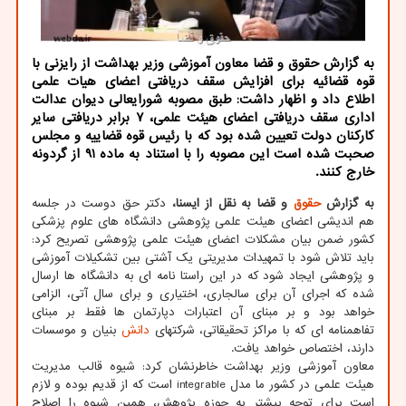
به گزارش حقوق و قضا معاون آموزشی وزیر بهداشت از رایزنی با
قوه قضائیه برای افزایش سقف دریافتی اعضای هیات علمی
اطلاع داد و اظهار داشت: طبق مصوبه شورایعالی دیوان عدالت
اداری سقف دریافتی اعضای هیئت علمی، ۷ برابر دریافتی سایر
کارکنان دولت تعیین شده بود که با رئیس قوه قضاییه و مجلس
صحبت شده است این مصوبه را با استناد به ماده ۹۱ از گردونه
خارج کنند.
به گزارش
حقوق
و قضا به نقل از ایسنا،
دکتر حق دوست در جلسه
هم اندیشی اعضای هیئت علمی پژوهشی دانشگاه های علوم پزشکی
کشور ضمن بیان مشکلات اعضای هیئت علمی پژوهشی تصریح کرد:
باید تلاش شود با تمهیدات مدیریتی یک آشتی بین تشکیلات آموزشی
و پژوهشی ایجاد شود که در این راستا نامه ای به دانشگاه ها ارسال
شده که اجرای آن برای سالجاری، اختیاری و برای سال آتی، الزامی
خواهد بود و بر مبنای آن اعتبارات دپارتمان ها فقط بر مبنای
تفاهمنامه ای که با مراکز تحقیقاتی، شرکتهای
دانش
بنیان و موسسات
دارند، اختصاص خواهد یافت.
معاون آموزشی وزیر بهداشت خاطرنشان کرد: شیوه قالب مدیریت
هیئت علمی در کشور ما مدل integrable است که از قدیم بوده و لازم
است برای توجه بیشتر به حوزه پژوهش، همین شیوه را اصلاح