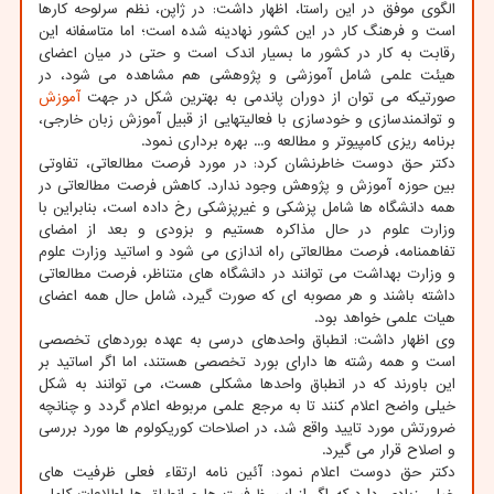
الگوی موفق در این راستا، اظهار داشت: در ژاپن، نظم سرلوحه کارها
است و فرهنگ کار در این کشور نهادینه شده است؛ اما متاسفانه این
رقابت به کار در کشور ما بسیار اندک است و حتی در میان اعضای
هیئت علمی شامل آموزشی و پژوهشی هم مشاهده می شود، در
صورتیکه می توان از دوران پاندمی به بهترین شکل در جهت
آموزش
و توانمندسازی و خودسازی با فعالیتهایی از قبیل آموزش زبان خارجی،
برنامه ریزی کامپیوتر و مطالعه و... بهره برداری نمود.
دکتر حق دوست خاطرنشان کرد: در مورد فرصت مطالعاتی، تفاوتی
بین حوزه آموزش و پژوهش وجود ندارد. کاهش فرصت مطالعاتی در
همه دانشگاه ها شامل پزشکی و غیرپزشکی رخ داده است، بنابراین با
وزارت علوم در حال مذاکره هستیم و بزودی و بعد از امضای
تفاهمنامه، فرصت مطالعاتی راه اندازی می شود و اساتید وزارت علوم
و وزارت بهداشت می توانند در دانشگاه های متناظر، فرصت مطالعاتی
داشته باشند و هر مصوبه ای که صورت گیرد، شامل حال همه اعضای
هیات علمی خواهد بود.
وی اظهار داشت: انطباق واحدهای درسی به عهده بوردهای تخصصی
است و همه رشته ها دارای بورد تخصصی هستند، اما اگر اساتید بر
این باورند که در انطباق واحدها مشکلی هست، می توانند به شکل
خیلی واضح اعلام کنند تا به مرجع علمی مربوطه اعلام گردد و چنانچه
ضرورتش مورد تایید واقع شد، در اصلاحات کوریکولوم ها مورد بررسی
و اصلاح قرار می گیرد.
دکتر حق دوست اعلام نمود: آئین نامه ارتقاء فعلی ظرفیت های