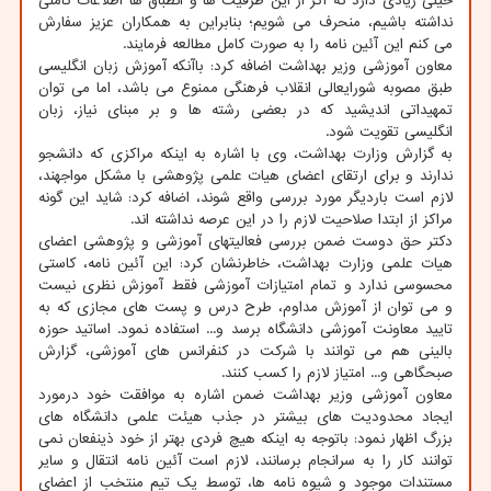
خیلی زیادی دارد که اگر از این ظرفیت ها و انطباق ها اطلاعات کاملی
نداشته باشیم، منحرف می شویم؛ بنابراین به همکاران عزیز سفارش
می کنم این آئین نامه را به صورت کامل مطالعه فرمایند.
معاون آموزشی وزیر بهداشت اضافه کرد: باآنکه آموزش زبان انگلیسی
طبق مصوبه شورایعالی انقلاب فرهنگی ممنوع می باشد، اما می توان
تمهیداتی اندیشید که در بعضی رشته ها و بر مبنای نیاز، زبان
انگلیسی تقویت شود.
به گزارش وزارت بهداشت، وی با اشاره به اینکه مراکزی که دانشجو
ندارند و برای ارتقای اعضای هیات علمی پژوهشی با مشکل مواجهند،
لازم است باردیگر مورد بررسی واقع شوند، اضافه کرد: شاید این گونه
مراکز از ابتدا صلاحیت لازم را در این عرصه نداشته اند.
دکتر حق دوست ضمن بررسی فعالیتهای آموزشی و پژوهشی اعضای
هیات علمی وزارت بهداشت، خاطرنشان کرد: این آئین نامه، کاستی
محسوسی ندارد و تمام امتیازات آموزشی فقط آموزش نظری نیست
و می توان از آموزش مداوم، طرح درس و پست های مجازی که به
تایید معاونت آموزشی دانشگاه برسد و... استفاده نمود. اساتید حوزه
بالینی هم می توانند با شرکت در کنفرانس های آموزشی، گزارش
صبحگاهی و... امتیاز لازم را کسب کنند.
معاون آموزشی وزیر بهداشت ضمن اشاره به موافقت خود درمورد
ایجاد محدودیت های بیشتر در جذب هیئت علمی دانشگاه های
بزرگ اظهار نمود: باتوجه به اینکه هیچ فردی بهتر از خود ذینفعان نمی
توانند کار را به سرانجام برسانند، لازم است آئین نامه انتقال و سایر
مستندات موجود و شیوه نامه ها، توسط یک تیم منتخب از اعضای