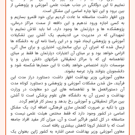
نماییم تا این دوگانگی در جذب هیئت علمی آموزشی و پژوهشی از
بین برود و این تنها چاره اساسی این مشکل است.
وی اظهار داشت: متاسفانه ما عادت کردیم برای خود قلمرو بسازیم و
به کسی اجازه ورود ندهیم و این دافعه از سمت مراکز درمانی،
پژوهشکده ها و دپارتمان ها وجود دارد، اما باید تلاش نماییم با
تمهیداتی که در مدیریت می اندیشیم، یک آشتی بین تشکیلات
آموزشی و پژوهشی ایجاد شود و در این راستا نامه ای به دانشگاه ها
ارسال شده که اجرای آن برای سالجاری، اختیاری و برای سال آتی،
الزامی خواهد بود و بر مبنای آن اعتبارات دپارتمان ها فقط بر مبنای
تفاهمنامه ای که با مراکز تحقیقاتی شرکتهای دانش بنیان و یا
موسسات دارند اختصاص خواهد یافت تا این حصارها شکسته شود و
دانشجویان بتوانند وارد عرصه بشوند.
معاون آموزشی وزیر بهداشت اظهار داشت: دستاورد دراز مدت این
فرآیند، حل شدن مشکلات آموزشی و پژوهشی و دستاورد کوتاه مدت
آن دستورالعمل ها و تفاهمنامه های این دو معاونت در وزارت
بهداشت و تسری آن به دانشگاه های علوم پزشکی است تا آشتی
بین مراکز تحقیقاتی و آموزشی رخ بدهد و بستر کار فراهم گردد.
وی با تکیه بر ضرورت گفتمان سازی فرهنگی، اضافه کرد: یک مشکل
اساسی در کشور وجود دارد که فقط مختص هیئت علمی نیست و
متاسفانه در کل کشور فراگیر است و آن، میزان کار مفید افراد جامعه
است که با انتشار کرونا کاهش بیشتری یافته است.
معاون آموزشی وزیر بهداشت ضمن اشاره به کشور ژاپن بعنوان یک