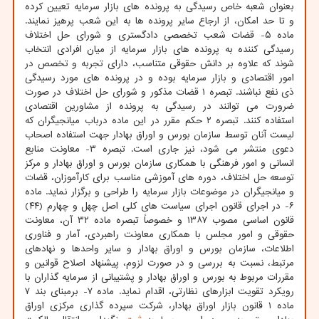
بعنوان شعبه خاص رسیدگی به پرونده های بازار سرمایه تعیین کرده
و تا حد امکان، از ارجاع سایر پرونده ها به این شعب پرهیز نمایند.
ماده ۵- قضات شعب تخصصی دادگستری و شورای حل اختلاف
رسیدگی کننده به پرونده های بازار سرمایه از میان افرادی انتخاب
شوند که علاوه بر دانش حقوقی متناسب، دارای تجربه و تخصص در
امور اقتصادی و بازار سرمایه بوده و در پرونده های مورد رسیدگی
ذی نفع نباشند. تبصره ۱ قضات مذکور و شورای حل اختلاف در صورت
ضرورت می توانند در رسیدگی به پرونده از مشاورین اقتصادی
استفاده کنند. تبصره ۲ حکم مقرر در این ماده درباب میانجیگران که
لیست آنان توسط سازمان بورس و اوراق بهادار جهت استفاده اصحاب
دعوی منتشر می شود، نیز جاری است. تبصره ۳- معاونت منابع
انسانی و امور فرهنگی با همکاری سازمان بورس و اوراق بهادار و مرکز
توسعه حل اختلاف، دوره های آموزشی مناسب برای کارآموزان، قضات
و میانجیگران در موضوعات بازار سرمایه را طراحی و برگزار نماید. ماده
۶- در اجرای قانون اجرای سیاست های کلی اصل چهل و چهارم (۴۴)
قانون اساسی مصوب ۱۳۸۷ و خصوصاً تبصره ماده ۳۲ آن، معاونت
حقوقی و امور مجلس با همکاری معاونت راهبردی، آمار و فناوری
اطلاعات، سازمان بورس و اوراق بهادار و سایر واحدها و نهادهای
مرتبط، نسبت به بررسی و در صورت لزوم، پیشنهاد اصلاح قوانین و
مقررات مربوط به بورس و اوراق بهادار و پشتیبانی از سرمایه گذاران با
رویکرد تقویت ابزارهای نظارتی، اقدام نماید. ماده ۷- برمبنای بند ۷
ماده ۱ قانون بازار اوراق بهادار، شرکت سپرده گذاری مرکزی اوراق