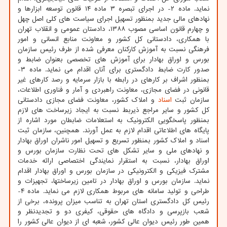
نماید. ماده ۲- در اجرای تبصره ۳ ماده ۱۴ قانون توسعه ابزارها و
نهادهای مالی جدید بمنظور تسهیل اجرای سیاست های کلی اصل چهل
و چهارم قانون اساسی مصوب ۱۳۸۸، دادستان عمومی و انقلاب تهران
با همکاری، دادستانی کل کشور و معاونت منابع انسانی و امور
فرهنگی نسبت به آموزش کارکنان معرفی شده از طرف رئیس سازمان
بورس و اوراق بهادار برای آموزش های تخصصی بعنوان ضابط و
صدور کارت ضابط دادگستری برای آنان اقدام می نماید. ماده ۳-
بمنظور اشراف بر کارهای در رابطه با بازار سرمایه و رصد کارهای غیر
قانونی در فضای مجازی، معاونت راهبردی و آمار و فناوری اطلاعات،
سازمان ثبت
اسناد
و املاک کشور، معاونت فضای مجازی دادستانی
کل کشور و سایر مراجع ذیربط نسبت به ایجاد زیرساخت های لازم
بمنظور پاسخگویی الکترونیک به استعلامات ضابطان مورد اشاره از
پایگاه های اطلاعاتی اقدام لازم به عمل آورند. همچنین، سازمان ثبت
اسناد و املاک کشور بمنظور تسریع و تسهیل امور ناشران اوراق بهادار
و نهادهای ملی و سایر تشکل های تحت نظارت سازمان بورس و
اوراق بهادار، نسبت به استقرار نمایندگی اختصاصی ارائه خدمات
مشترک فیزیکی و الکترونیکی در سازمان بورس و اوراق بهادار اقدام
نماید. سازمان بورس و اوراق بهادار در تامین زیرساختها، تجهیزات و
طراحی و تولید سامانه های مربوط همکاری لازم می نماید. ماده ۴-
رئیس کل دادگستری استان تهران به تناسب میزان پرونده، برخی از
شعب بازپرسی و دادگاه های حقوقی، کیفری دو و تجدیدنظر و
همین طور رئیس دیوان عالی کشور، شعبه ای از دیوان عالی کشور را