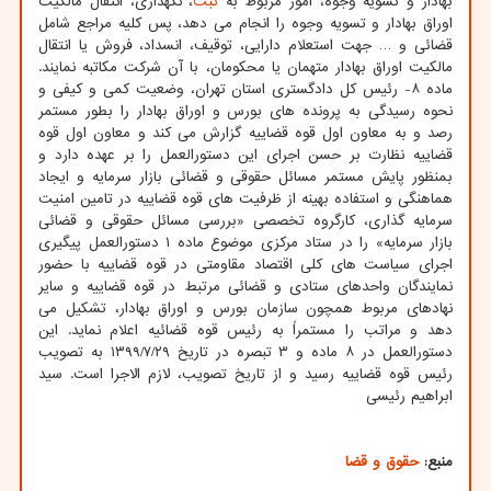
بهادار و تسویه وجوه، امور مربوط به
ثبت
، نگهداری، انتقال مالکیت
اوراق بهادار و تسویه وجوه را انجام می دهد، پس کلیه مراجع شامل
قضائی و … جهت استعلام دارایی، توقیف، انسداد، فروش یا انتقال
مالکیت اوراق بهادار متهمان یا محکومان، با آن شرکت مکاتبه نمایند.
ماده ۸- رئیس کل دادگستری استان تهران، وضعیت کمی و کیفی و
نحوه رسیدگی به پرونده های بورس و اوراق بهادار را بطور مستمر
رصد و به معاون اول قوه قضاییه گزارش می کند و معاون اول قوه
قضاییه نظارت بر حسن اجرای این دستورالعمل را بر عهده دارد و
بمنظور پایش مستمر مسائل حقوقی و قضائی بازار سرمایه و ایجاد
هماهنگی و استفاده بهینه از ظرفیت های قوه قضاییه در تامین امنیت
سرمایه گذاری، کارگروه تخصصی «بررسی مسائل حقوقی و قضائی
بازار سرمایه» را در ستاد مرکزی موضوع ماده ۱ دستورالعمل پیگیری
اجرای سیاست های کلی اقتصاد مقاومتی در قوه قضاییه با حضور
نمایندگان واحدهای ستادی و قضائی مرتبط در قوه قضاییه و سایر
نهادهای مربوط همچون سازمان بورس و اوراق بهادار، تشکیل می
دهد و مراتب را مستمراً به رئیس قوه قضائیه اعلام نماید. این
دستورالعمل در ۸ ماده و ۳ تبصره در تاریخ ۱۳۹۹/۷/۲۹ به تصویب
رئیس قوه قضاییه رسید و از تاریخ تصویب، لازم الاجرا است. سید
ابراهیم رئیسی
منبع:
حقوق و قضا