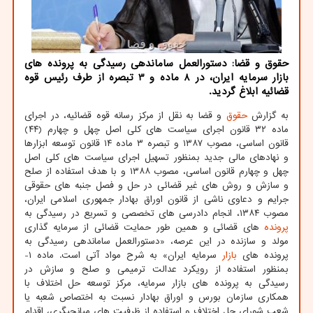
حقوق و قضا: دستورالعمل ساماندهی رسیدگی به پرونده های
بازار سرمایه ایران، در 8 ماده و 3 تبصره از طرف رئیس قوه
قضائیه ابلاغ گردید.
به گزارش
حقوق
و قضا به نقل از مرکز رسانه قوه قضائیه، در اجرای
ماده ۳۲ قانون اجرای سیاست های کلی اصل چهل و چهارم (۴۴)
قانون اساسی، مصوب ۱۳۸۷ و تبصره ۳ ماده ۱۴ قانون توسعه ابزارها
و نهادهای مالی جدید بمنظور تسهیل اجرای سیاست های کلی اصل
چهل و چهارم قانون اساسی، مصوب ۱۳۸۸ و با هدف استفاده از صلح
و سازش و روش های غیر قضائی در حل و فصل جنبه های حقوقی
جرایم و دعاوی ناشی از قانون اوراق بهادار جمهوری اسلامی ایران،
مصوب ۱۳۸۴، انجام دادرسی های تخصصی و تسریع در رسیدگی به
پرونده
های قضائی و همین طور حمایت قضائی از سرمایه گذاری
مولد و سازنده در این عرصه، «دستورالعمل ساماندهی رسیدگی به
پرونده های
بازار
سرمایه ایران» به شرح مواد آتی است. ماده ۱-
بمنظور استفاده از رویکرد عدالت ترمیمی و صلح و سازش در
رسیدگی به پرونده های بازار سرمایه، مرکز توسعه حل اختلاف با
همکاری سازمان بورس و اوراق بهادار نسبت به اختصاص شعبه یا
شعب شورای حل اختلاف و استفاده از ظرفیت های میانجیگری، اقدام