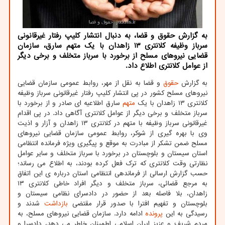
به گزارش حقوق و قضا، به دنبال انتشار کلیپ رفتار غیرقانونی
سرباز وظیفه کلانتری ۱۳ زاهدان با یک متهم سارق، سازمان
قضایی نیروهای مسلح از برخورد با سرباز متخلف و برخی دیگر
از عوامل کلانتری اطلاع داد.
به گزارش
حقوق
و قضا به نقل از مهر، روابط عمومی سازمان قضایی
نیروهای مسلح کشور در پی انتشار کلیپ رفتار غیرقانونی سرباز وظیفه
کلانتری ۱۳ زاهدان با یک
متهم
سارق اطلاعیه ای صادر و از برخورد با
سرباز متخلف و برخی دیگر از عوامل کلانتری آگاهی داد. در پی اقدام
غیرقانونی سرباز وظیفه با متهم در کلانتری ۱۳ زاهدان و آزار و اذیت
وی با بهره گیری از شوکر، روابط عمومی سازمان قضایی نیروهای
مسلح ضمن تشکر از مبادرت به موقع و پیگیری ویژه فرمانده انتظامی
استان سیستان و بلوچستان در برخورد با سرباز متخلف و سایر عوامل
نظارتی وقت کلانتری که ترک فعل کرده بودند، به اطلاع می رساند؛
حسب گزارش ارسالی از فرماندهی انتظامی استان درباره ی این اتفاق
به مرجع قضائی، سرباز متخلف و دیگر افراد خاطی کلانتری ۱۳
زاهدان، بلا فاصله بعد از حضور در دادسرای نظامی سیستان و
بلوچستان و تفهیم افترا با صدور قرار مقتضی
بازداشت
شدند و
رسیدگی به این
پرونده
ادامه دارد. سازمان قضایی نیروهای مسلح، به
مردم شریف و عزیز ایران اسلامی اطمینان خاطر می دهد، دادسرا و