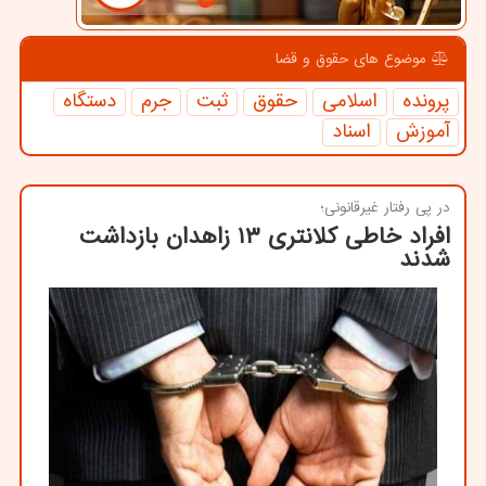
موضوع های حقوق و قضا
پرونده
اسلامی
حقوق
ثبت
جرم
دستگاه
آموزش
اسناد
در پی رفتار غیرقانونی؛
افراد خاطی کلانتری ۱۳ زاهدان بازداشت
شدند