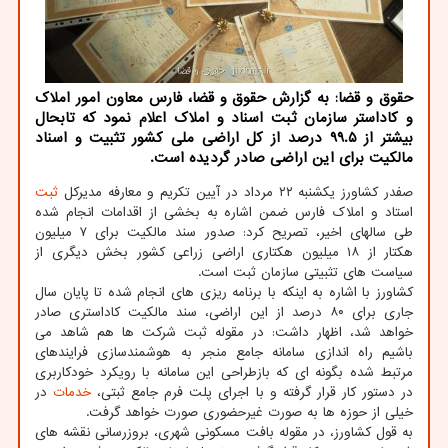
حقوق و قضا: به گزارش حقوق و قضا، فارس معاون امور املاک
و کاداستر سازمان ثبت اسناد و املاک اعلام نمود که تابحال
بیشتر از ۹۹.۵ درصد از کل اراضی ملی کشور تثبیت و اسناد
مالکیت برای این اراضی صادر گردیده است.
صفدر کشاورز یکشنبه ۲۲ مرداد در آیین تکریم و معارفه مدیرکل
ثبت
استاد و املاک فارس ضمن اشاره به بخشی از اقدامات انجام شده
طی سالهای اخیر، تصریح کرد: صدور سند مالکیت برای ۷ میلیون
هکتار از ۱۸ میلیون هکتاری اراضی زراعی کشور بخش دیگری از
سیاست های تثبیتی سازمان ثبت است.
کشاورز با اشاره به اینکه با برنامه ریزی های انجام شده تا پایان سال
جاری برای ۸۰ درصد از این اراضی، سند مالکیت کاداستری صادر
خواهد شد، اظهار داشت: در مقوله ثبت شرکت ها هم شاهد می
باشیم راه اندازی سامانه جامع منجر به هوشمندسازی فرایندهای
مرتبط شده بگونه ای که بازطراحی این سامانه با رویکرد خودکاربری
در دستور کار قرار گرفته و با اجرای پلت فرم جامع ثبتی،
خدمات
در
خیلی از حوزه ها به صورت غیرحضوری صورت خواهد گرفت.
به قول کشاورز، در مقوله بافت مسکونی شهری، بروزرسانی نقشه های