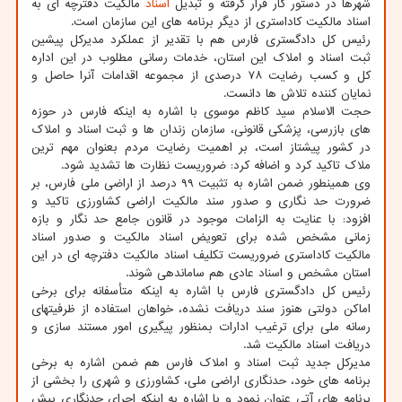
شهرها در دستور کار قرار گرفته و تبدیل
اسناد
مالکیت دفترچه ای به
اسناد مالکیت کاداستری از دیگر برنامه های این سازمان است.
رئیس کل دادگستری فارس هم با تقدیر از عملکرد مدیرکل پیشین
ثبت اسناد و املاک این استان، خدمات رسانی مطلوب در این اداره
کل و کسب رضایت ۷۸ درصدی از مجموعه اقدامات آنرا حاصل و
نمایان کننده تلاش ها دانست.
حجت الاسلام سید کاظم موسوی با اشاره به اینکه فارس در حوزه
های بازرسی، پزشکی قانونی، سازمان زندان ها و ثبت اسناد و املاک
در کشور پیشتاز است، بر اهمیت رضایت مردم بعنوان مهم ترین
ملاک تاکید کرد و اضافه کرد: ضروریست نظارت ها تشدید شود.
وی همینطور ضمن اشاره به تثبیت ۹۹ درصد از اراضی ملی فارس، بر
ضرورت حد نگاری و صدور سند مالکیت اراضی کشاورزی تاکید و
افزود: با عنایت به الزامات موجود در قانون جامع حد نگار و بازه
زمانی مشخص شده برای تعویض اسناد مالکیت و صدور اسناد
مالکیت کاداستری ضروریست تکلیف اسناد مالکیت دفترچه ای در این
استان مشخص و اسناد عادی هم ساماندهی شوند.
رئیس کل دادگستری فارس با اشاره به اینکه متأسفانه برای برخی
اماکن دولتی هنوز سند دریافت نشده، خواهان استفاده از ظرفیتهای
رسانه ملی برای ترغیب ادارات بمنظور پیگیری امور مستند سازی و
دریافت اسناد مالکیت شد.
مدیرکل جدید ثبت اسناد و املاک فارس هم ضمن اشاره به برخی
برنامه های خود، حدنگاری اراضی ملی، کشاورزی و شهری را بخشی از
برنامه های آتی عنوان نمود و با اشاره به اینکه اجرای حدنگاری پیش