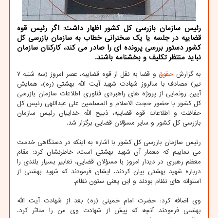
رئیس سازمان بازرسی کل کشور اظهار داشت: اگر رئیس قوه
قضاییه در جلسه یا یک سخنرانی خطاب به سازمان بازرسی کل
کشور دستور بررسی پرونده ای را صادر می کند، کارکنان سازمان
نباید منتظر تکلیف و بخشنامه باشند.
به گزارش
حقوق
و قضا به نقل از قوه قضاییه، عصر امروز (سه شنبه ۷
تیر) مصادف با سالروز شهادت شهید آیت الله بهشتی (ره)، همایش
آیین رونمایی از پروژه های راهبردی فناوری اطلاعات سازمان بازرسی
کل کشور با حضور حجت الاسلام و المسلمین علی عبداللهی رئیس کل
حفاظت و اطلاعات قوه قضاییه، ذبیح الله خداییان رئیس سازمان
بازرسی کل کشور و سایر مسؤلان قضایی برگزار شد.
رئیس سازمان بازرسی کل کشور با اشاره به اینکه در دستگاهی خدمت
می نماییم که معمار آن شهید بهشتی است، خاطرنشان کرد: مقام
معظم رهبری در دیدار امروز با مسؤلان قضایی، تعابیر بسیار بلندی را
درباره شهید بهشتی بیان کردند، ایشان فرمودند که شهید بهشتی از
استوانه های نظام بودند و این یعنی ستون نظام.
وی اضافه کرد: حضرت امام خمینی (ره) بعد از شهادت آیت الله
بهشتی فرمودند آنچه که پیش از شهادت وی من را متاثر کرد،