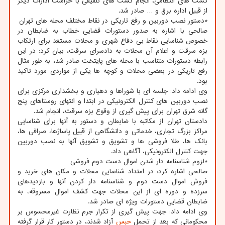
گشت های انتظامی، انجام گشت های تلفیقی با حراست ادارات دیگر
از قبیل اداره برق و … صادر شد.
*دستور نصب دوربین و رفع تاریکی در نقاط مختلف محله های تهران
صالحی با اشاره به صدور دستورات قضایی خطاب به ضابطان در
خصوص شناسایی نقاط بی دفاع شهری و محلات مستعد برای ارتکاب
بزه سرقت و اعلام آن محلات به دادسرای سرقت، بیان کرد: در این
رابطه دستورات متناسب با محله های پایتخت صادر شد، به طور مثال
رفع تاریکی در بعضی محلات و کوچه ها یکی از مواردی مورد تاکید
بود.
وی ادامه داد: جلسه ای با شوراها و دهیاری و بخشداری مرکزی برای
نصب دوربین های کنترل الکترونیکی در ابتدا و انتهای روستاهای پنج
گانه شرق تهران برای پیش گیری از وقوع بزه سرقت، انجام شد.
دادستان تهران از مکاتبه با ضابطان و دستور به آنها برای شناسایی
مراکز بزرگ تجاری، خدماتی و دانشگاهی از قبیل پاساژها، صرافی ها،
بانک ها، طلا فروشی ها و تشویق و تشویق آنها به نصب دوربین
جهت کنترل الکترونیکی، آگاهی داد.
*لزوم شناسنامه دار شدن اموال دست دوم فروشی
صالحی اشاره کرد: در امتداد شناسایی محلات و مکان های خرید و
فروش اموال دست دوم و شناسنامه دار کردن آنها و بازدیدهای
سرزده و دوره ای از این محلات جهت کشف اموال مسروقه، به
ضابطان قضایی دستورات ویژه ای صادر شد.
وی ادامه داد: جهت پیش گیری از تکرار جرم نظارت غیرمحسوس بر
محکومانی که بعد از تحمل
حبس
آزاد شدند، در دستور کار قرار گرفته