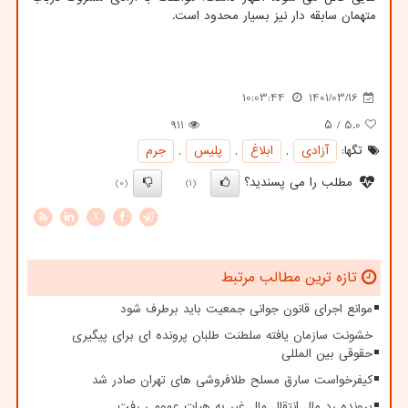
متهمان سابقه دار نیز بسیار محدود است.
10:03:44
1401/03/16
911
/ ۵
5.0
تگها:
آزادی
,
ابلاغ
,
پلیس
,
جرم
مطلب را می پسندید؟
(0)
(1)
X
تازه ترین مطالب مرتبط
موانع اجرای قانون جوانی جمعیت باید برطرف شود
خشونت سازمان یافته سلطنت طلبان پرونده ای برای پیگیری
حقوقی بین المللی
کیفرخواست سارق مسلح طلافروشی های تهران صادر شد
پرونده رد مال انتقال مال غیر به هیات عمومی رفت