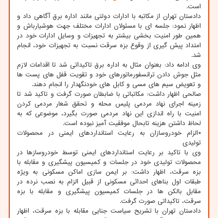
است.
دادستان تهران از مکاتبه با ادارات دولتی مانند اداره برق آگاهی داد و
اظهار نمود: جلسه ای با مسئولان ادارات مختلف جهت هوشیارباش و
همین طور امنیت بخشی بیشتر به تجهیزات و وسایل ادارات خود در
امتداد پیش گیری از وقوع بزه سرقت نسبت به تجهیزات خود، انجام
شد.
وی ادامه داد: بعنوان مثال به اداره برق تاکیداتی شد تا اقدامات لازم
مثل جوش دادن ترانسفورماتورهای خود و تقویت قفل های پست ها
و تعویض سیم های مسی و کابل های خودنگهدار را انجام دهند.
صالحی اظهار داشت: مکاتباتی با ضابطان صورت گرفت و تاکید شد تا
زمینه اجرای نهاد مردمی پلیس محله و تحقق شعار مردمی کردن
امنیت با راه اندازی این نهاد مردمی صورت بگیرد، موضوعی که به
لحاظ داشتن هزینه تابحال موفقیت آمیز نبوده است.
*الزام خودروسازان به رعایت استانداردهای ایمنی در محصولات
تولیدی
وی با تاکید بر رعایت استانداردهای ایمنی توسط خودروسازها در
محصولات تولیدی خود در جلسات و کمیسیون پیشگیری و مقابله با
بزه سرقت، اظهار داشت: بر ایمن سازی اماکن مسکونی به ویژه
طبقات اول بناهای احداثی مسکونی از قبیل الزام به نصب نرده در
مقابل بالکن ها در جلسات کمیسیون پیشگیری و مقابله با بزه
سرقت، تاکیداتی صورت گرفت.
دادستان تهران با تشریح سیاست جنایی مقابله با بزه سرقت، اظهار