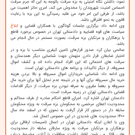
نمود: داشتن نگاه امنیتی به بزه سرقت باتوجه به این که جرم سرقت
احساس امنیت شهروندان را مخدوش می کند، امری حائز اهمیت می
باشد، از طرفی این امر خود می طلبد رسیدگی به این بزه با رعایت
قانون به نحو افتراقی باشد.
وی ادامه داد: برگزاری جلسات گوناگون با همکاران قضایی و
ابلاغ
سیاست های قوه قضاییه و دادستانی تهران در خصوص برخورد قاطع
با بزهکاران و مرتکبان بزه سرقت، بصورت مستمر در حال انجام می
باشد.
صالحی بیان کرد: صدور قرارهای تامین کیفری متناسب با بزه و در
اختیار ضابطان قرار دادن متهمان جهت شناسایی دیگر همدستان و
سرقت های احتمالی که این افراد انجام داده اند و کشف اموال
مسروقه، از دیگر تاکیدات و برنامه های دادستانی تهران است.
وی ادامه داد: شناسایی خریداران اموال مسروقه و بالا بردن هزینه
خرید مال مسروقه برای آنها و در نتیجه عدم تمایل آنها برای خرید مال
مسروقه و بعضاً مقرون به صرفه نبودن بزه سرقت، از دیگر اقدامات
قضایی دادستانی تهران در زمینه سرقت است.
دادستان تهران اشاره کرد: اجرای قاطع احکام صادره از طرف محاکم و
محدودیت اعطای مرخصی به محکومان بزه سرقت به ویژه محکومان
سابقه دار در دستور کار قرار گرفت به نحوی که در اسفند ماه سال
۱۴۰۰ محدودیت های شدیدی در این خصوص اعمال شد.
وی با اعلان اینکه دادستانی تهران در اعمال تاسیسات ارفاقی برای
بزهکاران و مرتکبان سرقت به ویژه سارقان سابقه دار محدودیت
هایی قائل می شود، اظهار داشت: موافقت با آزادی مشروط درباب