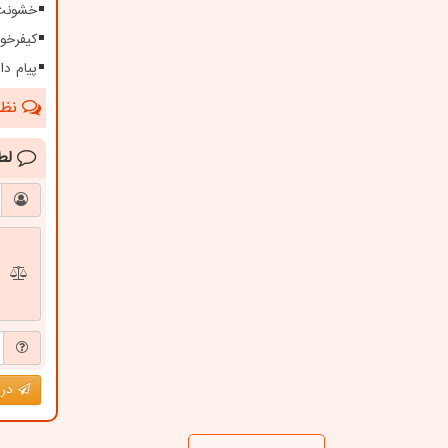
خشونت 
کیفرخو
پیام دا
نظرا
لط
درج