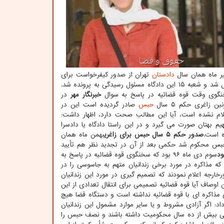
دادستان
تهران از صدور کیفرخواست برای
پرونده زاغری خبرداد و بعد از انجام تحقیقات با صدور کیفرخواست به دادگاه انقلاب ارسال شد و شعبه ۱۵ این دادگاه مسئول رسیدگی به پرونده شد.
خبرنگار مهر
در
اغری حکم ۵ سال
حبس
صادر گردیده است این در
لام نشده است، آیا این مطالب صحت دارد، اظهار داشت:
م بهتان صورت می گیرد و در این راستا دادگاه یا دادسرا
ه است.
صدور حکم ۵ سال حبس برای زاغری
بهمن ماه همان
از بررسی پرونده و تشکیل دادگاه، زاغری در دادگاه انقلاب به ۵ سال حبس محکوم شد حکمی بعد از آن در تجدید نظر هم تأیید
سوم دی ماه ۹۶ بود که سخنگوی قوه قضائیه در پاسخ به
که مذاکره در مورد برخی زندانیان متهم به جاسوسی را در
ارجه اعلام نمودند که تصمیم گیری در مورد این زندانیان
ین اوصاف آیا قوه قضائیه تصمیمی برای انتقال تعدادی از این
ی مذاکره ای با قوه قضائیه نداشته است و دستگاه قضا هیچ
: اگر آزادی مشروط و یا سایر موارد مشمول این زندانیان
 شده است اگر کسانی بیش از ده سال محکومیت داشته باشند و نصف حبس را