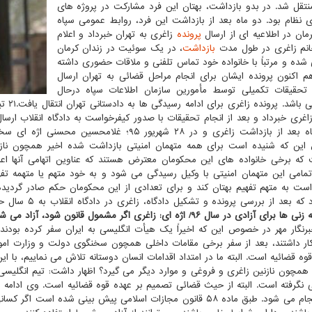
نتقل شد. در بدو بازداشت، بهتان این فرد مشارکت در پروژه های
زی نظام بود. دو ماه بعد از بازداشت این فرد، روابط عمومی سپاه
کرمان در اطلاعیه ای از ارسال
پرونده
زاغری به تهران خبرداد و اعلام
انم زاغری در طول مدت
بازداشت
، در یک سوئیت در زندان کرمان
 شده و مرتباً با خانواده خود تماس تلفنی و ملاقات حضوری داشته
 اکنون پرونده ایشان برای انجام مراحل قضائی به تهران ارسال
تحقیقات تکمیلی توسط مأمورین سازمان اطلاعات سپاه درحال
باشد. پرونده زاغری برای ادامه رسیدگی ها به دادستانی تهران انتقال یافت.۲۱ تیر ماه همان سال
ت زاغری و در ۲۸ شهریور ۹۵؛ غلامحسین محسنی اژه ای سخنگوی وقت قوه قضائیه در پاسخ به سوال
ن که شنیده است برای همه متهمان امنیتی بازداشت شده اخیر همچون نازنین ز
که برخی خانواده های این محکومان معترض هستند که عناوین اتهامی آنها اع
تمامی این متهمان امنیتی با وکیل رسیدگی می شود و به خود متهم یا متهمه تفهی
ت به متهم تفهیم بهتان کند و برای تعدادی از این محکومان حکم صادر گردید
سال بود که بعد 
ها برای آزادی در سال ۹۶/‏ اژه ای: زاغری اگر مشمول قانون شود، آزاد می شود
رنگار مهر در خصوص این که اخیراً یک هیأت انگلیسی به ایران سفر کرده بودند 
ار داشتند، بعد از سفر برخی مقامات داخلی همچون سخنگوی دولت و وزارت امورخ
وه قضائیه است. البته ما در امتداد اقدامات انسان دوستانه تلاش می نماییم، با ا
ن همچون نازنین زاغری و فروغی و موارد دیگر می گیرد؟ اظهار داشت: تیم انگلیس
نگرفته است. البته از حیث قضائی تصمیم بر عهده قوه قضائیه است. وی ادامه داد
شود، انجام می شود. طبق ماده ۵۸ قانون مجازات اسلامی پیش بینی