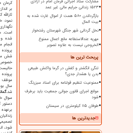
مشارکت ستاد اجرائی فرمان امام در آزادی
کرمان م
۱۵۲۳ زندانی جرایم مالی غیر عمد
بر اندا
ثارالله 
بازگرداندن ۵۸۰ همت از اموال غارت شده به
نمود: خ
بیت المال
نگهداری
نخل گردانی شهر جنگل شهرستان رشتخوار
است. هم
شده و 
مهریه عندالاستطاعه مانع اعمال ممنوع
انجام می 
الخروجی نیست به علاوه تصویر
شش ماه بعد از بازداش
پربحث ترین ها
خصوص ای
تنگی انگشتر و کفش در گرما واکنش طبیعی
حالیست 
بدن یا هشدار جدی؟
پرونده 
موظف اس
ممنوعیت تنظیم قولنامه برای اسناد سبزرنگ
موانع اجرای قانون جوانی جمعیت باید برطرف
شد.
گمانه زنی 
شود
سوال خب
دستور ک
طوفان ۱۱۵ کیلومتری در سیستان
برعهده ق
زندانیا
جدیدترین ها
تصمیمی 