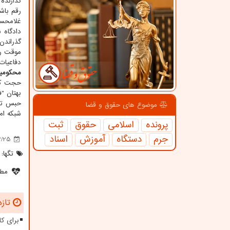
گذارنده
رقم باش
غلامحسی
دادگاه 
دفاعیات زاغ
محکومیت
حجت کرم
حبس تع
موضوع های حقوق و قضا
شبکه ام. ای
پرونده
اسلامی
حقوق
ثبت
جرم
دستگاه
آموزش
اسناد
2/25
تگها:
مطل
تازه
برای کا