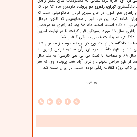
نی اژه ای اشاره کرد: کسانی که محکومیت شأن کمتر از این
.
دادگستری تهران: زاغری دو پرونده دارد
دی ماه ۹۶ بود که
ین زاغری هم اکنون در حال سپری کردن محکومیتی است که
ن اضافه کرد: این فرد غیر از محکومیتی که اکنون درحال
گذراندن آنست، یک پرونده اتهامی دیگر هم دارد که به دادگاه ارسال شده و در پروسه دادرسی دادگاه است. اسفند ماه ۹۸ بود که زاغری به مرخصی
موقت رفت، مرخصی که طبق گفته وکیلش تا اردیبهشت ماه ۹۹ تمدید گردید. پرونده دوم زاغری سال ۹۹ مورد رسیدگی قرار گرفت تا در نهایت اخرین
لسه دادگاه، در نهایت وی در پرونده دوم نیز محکوم شد.
اد و اظهار داشت: برمبنای رأی صادره نازنین زاغری به
بهتان "فعالیت تبلیغی مقابل نظام بوسیله شرکت در تجمع مقابل سفارت ایران در لندن در سال ۸۸ و مصاحبه با شبکه بی بی سی فارسی" به یک سال
عد از طی مراحل قانونی، زاغری آزاد شد. پرونده وی که سر
 شد.
997
X