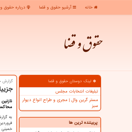
خانه
آرشیو حقوق و قضا
درباره حقوق و 
حقوق و قضا
لینک دوستان حقوق و قضا
گزارش ح
جزییات 
تبلیغات انتخابات مجلس
مستر گرین وال | مجری و طراح انواع دیوار
سبز
محاکمه 
به گزا
پربیننده ترین ها
خمینی 