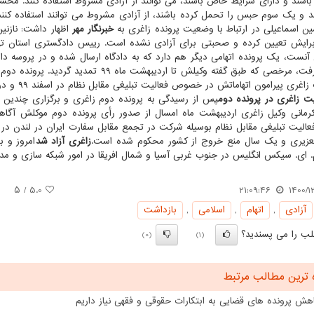
 باشند و دارای شرایط خاص باشند، می توانند از آزادی مشروط استفاده کنند. محس
د و یک سوم حبس را تحمل کرده باشند، از آزادی مشروط می توانند استفاده کنند
ن اسماعیلی در ارتباط با وضعیت پرونده زاغری به
خبرنگار مهر
اظهار داشت: نازن
برایش تعیین کرده و صحبتی برای آزادی نشده است. رییس دادگستری استان تهرا
ری پیرامون اتهاماتش در خصوص فعالیت تبلیغی مقابل نظام در اسفند ۹۹ و در دادگاهی به ریاست قاضی صلواتی گرفتن شذ.
 زاغری در پرونده دوم
پس از رسیدگی به پرونده دوم زاغری و برگزاری چندین ج
انی وکیل زاغری اردیبهشت ماه امسال از صدور رأی پرونده دوم موکلش آگاهی د
زیری و یک سال منع خروج از کشور محکوم شده است.
زاغری آزاد شد
امروز و ب
. سیکس انگلیس در جنوب غربی آسیا و شمال افریقا در امور شبکه سازی و مدیر ۱۵پ روژه انقلاب رنگی بوده است، در ایران بسته
/ ۵
5.0
21:09:46
1400/1
آزادی
,
اتهام
,
اسلامی
,
بازداشت
ب را می پسندید؟
(0)
(1)
 ترین مطالب مرتبط
هش پرونده های قضایی به ابتکارات حقوقی و فقهی نیاز داریم