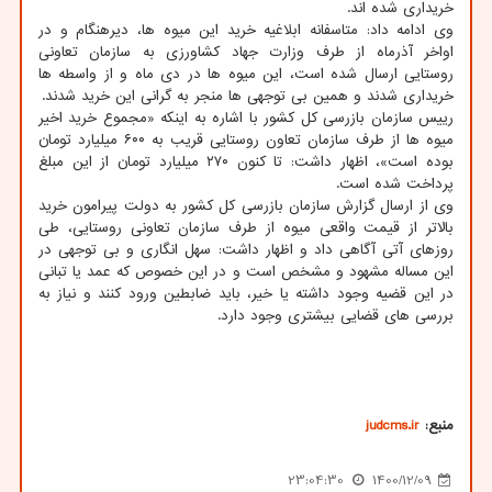
خریداری شده اند.
وی ادامه داد: متاسفانه ابلاغیه خرید این میوه ها، دیرهنگام و در
اواخر آذرماه از طرف وزارت جهاد کشاورزی به سازمان تعاونی
روستایی ارسال شده است، این میوه ها در دی ماه و از واسطه ها
خریداری شدند و همین بی توجهی ها منجر به گرانی این خرید شدند.
رییس سازمان بازرسی کل کشور با اشاره به اینکه «مجموع خرید اخیر
میوه ها از طرف سازمان تعاون روستایی قریب به ۶۰۰ میلیارد تومان
بوده است»، اظهار داشت: تا کنون ۲۷۰ میلیارد تومان از این مبلغ
پرداخت شده است.
وی از ارسال گزارش سازمان بازرسی کل کشور به دولت پیرامون خرید
بالاتر از قیمت واقعی میوه از طرف سازمان تعاونی روستایی، طی
روزهای آتی آگاهی داد و اظهار داشت: سهل انگاری و بی توجهی در
این مساله مشهود و مشخص است و در این خصوص که عمد یا تبانی
در این قضیه وجود داشته یا خیر، باید ضابطین ورود کنند و نیاز به
بررسی های قضایی بیشتری وجود دارد.
منبع:
judcms.ir
23:04:30
1400/12/09