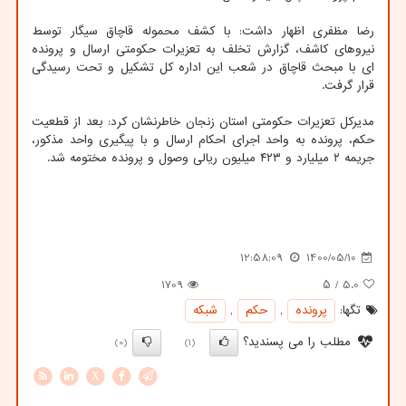
رضا مظفری اظهار داشت: با کشف محموله قاچاق سیگار توسط
نیروهای کاشف، گزارش تخلف به تعزیرات حکومتی ارسال و پرونده
ای با مبحث قاچاق در شعب این اداره کل تشکیل و تحت رسیدگی
قرار گرفت.
مدیرکل تعزیرات حکومتی استان زنجان خاطرنشان کرد: بعد از قطعیت
حکم، پرونده به واحد اجرای احکام ارسال و با پیگیری واحد مذکور،
جریمه ۲ میلیارد و ۴۲۳ میلیون ریالی وصول و پرونده مختومه شد.
12:58:09
1400/05/10
1709
/ ۵
5.0
تگها:
پرونده
,
حكم
,
شبكه
مطلب را می پسندید؟
(0)
(1)
X