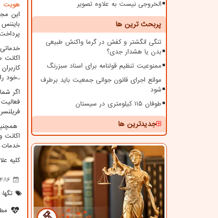
الخروجی نیست به علاوه تصویر
هویت
و
این مجم
پربحث ترین ها
بایننس 
پرداخت 
تنگی انگشتر و کفش در گرما واکنش طبیعی
خدماتی 
بدن یا هشدار جدی؟
اکانت ه
ممنوعیت تنظیم قولنامه برای اسناد سبزرنگ
کاربران
..خود را
موانع اجرای قانون جوانی جمعیت باید برطرف
شود
اگر شما
فعالیت
طوفان ۱۱۵ کیلومتری در سیستان
فریلنسری
جدیدترین ها
همچنین 
اکانت و
خدمات م
کلیه عل
4/16
تگها:
مطل