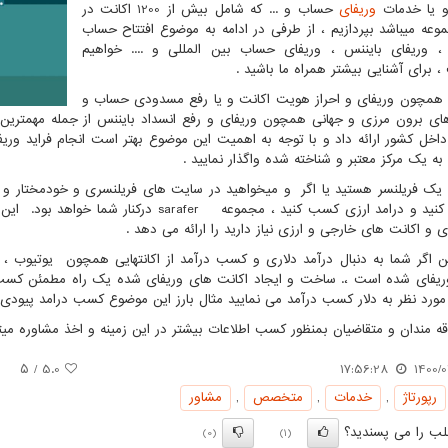
 یا خدمات
وریفای
حساب و ... که شامل بیش از 1200 اکانت در
وعه میباشد بپردازیم ، از طرفی در ادامه به موضوع افتتاح حساب
، وریفای بایننس ، وریفای حساب بین المللی و .... خواهیم
، برای آشنایی بیشتر همراه ما باشید .
همچون وریفای و احراز هویت اکانت و یا رفع مسدودی حساب و
ای برون مرزی و جهانی همچون وریفای و رفع انسداد بایننس از جمله مهمترین 
 داخل کشور ارائه داد و با توجه به اهمیت این موضوع بهتر است انجام فراید ور
 به یک مرکز معتبر و شناخته شده واگذار نمایید .
 یک فریلنسر هستید یا اگر و میخواهید در سایت های فریلنسری و خودمختار و 
 کنید و درامد ارزی کسب کنید ، مجموعه
sarafer
درکنار شما خواهد بود. این
 و اکانت های خارجی و ارزی نیاز دارید را ارائه می دهد .
اگر شما به دنبال درآمد دلاری و کسب درآمد از اکانتهایی همچون یوتیوب ، ب
ریفای شده است ،. ساخت و ایجاد اکانت های وریفای شده یک راه مطمئن کسب درا
ورد نظر به دلار کسب درآمد می نمایید مثال بارز این موضوع کسب درامد پیودی پ
اقه مندان و متقاضیان بمنظور کسب اطلاعات بیشتر در این زمینه و اخذ مشاوره می
/ ۵
5.0
17:56:28
1400/0
رپورتاژ
,
خدمات
,
متخصص
,
مشاور
ب را می پسندید؟
(0)
(1)