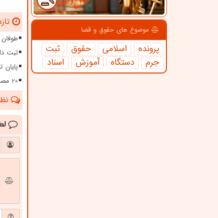
تازه
موضوع های حقوق و قضا
طوفان ۱۱۵ کیلومتری در سیستا
پرونده
اسلامی
حقوق
ثبت
ثبت دا
جرم
دستگاه
آموزش
اسناد
پایان تلخ زند
20 مصدوم و یک شهید در حملات شب گذشته دشمن آمریکایی
نظرا
لط