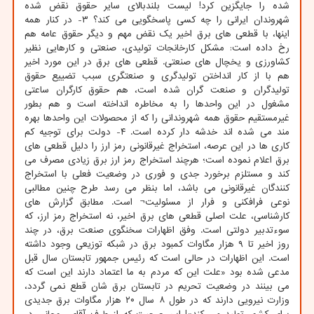
شده را جایگزین کرد! لیست بلندبالای سایر حقوق نقض شده
شهروندان ایرانی را چه کسی پاسخگویی می کند؟ ۳- در کنار همه
اینها، با قطعی های برق اخیر یک نقض مهم و دیگر حقوق عامه هم
رخ داده است: مشکل کارخانجات تولیدی، صنعتی و کارهایی نظیر
کشاورزی و یخچال های صنعتی. قطعی های برق در این مورد اخیر
هم با از کار انداختن تولیدگری و صنعتگری سبب تضییع حقوق
تولیدگران و صنعت گران شده است، هم حقوق کارگران ساعتی
مشغول در این واحدها را به مخاطره انداخته است و هم بطور
غیرمستقیم حقوق همه شهروندانی را که از محصولات این واحدها بهره
مند می شده اند خدشه دار کرده است. ۴- دولت برای توجیه کم
کاری ها در این عرصه، استخراج غیرقانونی رمز ارز را دلیل قطعی های
برق اعلام نموده است؛ هرچند استخراج رمز ارز برق زیادی مصرف می
کند و مستلزم برخورد جدی و فوری در وضعیت فعلی با استخراج
کنندگان غیرقانونی می باشد، اما بنظر می رسد طرح چنین مطالبی
نوعی فرافکنی و فرار از مسئولیت¬ است. مطابق گزارش های
کارشناسی، علت اصلی قطعی های برق اخیر، نه استخراج رمز ارز، که
سوءتدبیر دولتی است. وفق اظهارات سخنگوی صنعت برق، در چند
روز اخیر تا ۹ هزار مگاوات کمبود برق در شبکه توزیعی وجود داشته
است. این اظهارات در حالی است که رئیس جمهور تابستان سال قبل
مدعی شده بود «علت این که مردم به ما اعتماد دارند این است که
می بینند در وضعیت تحریم در تابستان برق شان قطع نمی گردد،
وزارت نیرویی دارند که در طول ۸ سال ۲۰ هزار مگاوات برق جدیدی