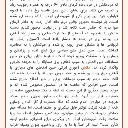
که مردمانش در خردادماه گرمای بالای ۴۰ درجه به همراه رطوبت زیاد
را تجربه می کنند. برای نشان دادن عمق فاجعه رخ داده، با اندوه
فراوان، باید این پیام یکی از شهروندان ایرانی را که رسانه ای شده
است، باز نوشت: «دیروز وقتی برق خانه امان رفت به خاطر گرمای
هوا پدرم که جانباز است کلافه شد و در نهایت مجبور شدیم دست
هایش را ببندیم». ۲- قسمتی از مخاطرات جانبی و بسیار زیاد قطعی
بی برنامه برق در رسانه ها انتشار یافته است: اکسیژن رسانی به
کرونائی ها با مشکل جدی روبه رو شده و حیاتشان را به مخاطره
انداخته است، حین عمل های جراحی برق قطع شده و پزشکان و
بیماران را با مشقت روبرو کرده است، شطرنج بازان ایرانی در حین
مسابقات بین المللی به سبب قطعی برق مسابقه را به حریف خارجی
واگذار کرده اند،
دانش
آموزان ایرانی حین امتحان های مجازی با
قطعی برق روبه رو شده و عملاً درس مربوطه را تجدید شده اند،
اثاث خانه مردم به سبب نوسانات برقی از حیّز انتفاع خارج شده
است، حتی افرادی که ساعت ها در آسانسور محبوس شده اند و
موارد بسیار دیگری از این دست که البته با یک جستجوی ساده در
دسترس قرار می گیرد. همه اینها نقض حقوق بدیهی مردم است.
هرچند در مواردی اعلام شده که مثلاً خسارت از کار افتادن وسایل
خانه از طرف شرکت توانیر قابل پیگیری و استیفا است، اما مسأله مهم
کماکان پابرجاست: در چنین مواردی، چه کسی مسئول اتلاف میلیونها
ساعت وقت شهروندان ایرانی در پیگیری برای استیفای حقوق اولیه
شأن است؟ البته اگر اصلاً با ما به ازای پرداختی، بتوان وسیله خراب