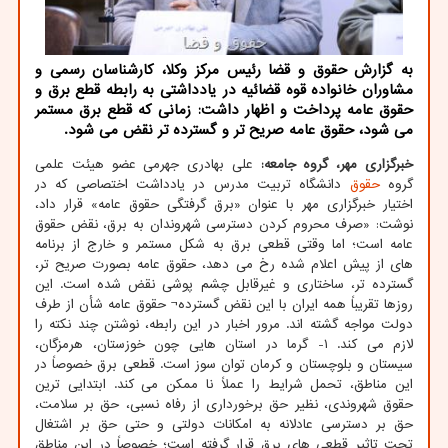
به گزارش حقوق و قضا رئیس مرکز وکلا، کارشناسان رسمی و
مشاوران خانواده قوه قضائیه در یادداشتی به رابطه قطع برق و
حقوق عامه پرداخت و اظهار داشت: زمانی که قطع برق مستمر
می شود، حقوق عامه صریح تر و گسترده تر نقض می شود.
خبرگزاری مهر، گروه جامعه:
علی بهادری جهرمی عضو هیئت علمی
گروه
حقوق
دانشگاه تربیت مدرس در یادداشت اختصاصی که در
اختیار خبرگزاری مهر با عنوان «برق گرفتگی حقوق عامه» قرار داد،
نوشت: «صرف محروم کردن دسترسی شهروندان به برق، نقض حقوق
عامه است؛ اما وقتی قطعی برق به شکل مستمر و خارج از برنامه
های از پیش اعلام شده رخ می دهد، حقوق عامه بصورت صریح تر،
گسترده تر، ساختاری و غیرقابل چشم پوشی نقض شده است. این
روزها تقریباً همه ایران با این نقض گسترده¬ حقوق عامه شأن از طرف
دولت مواجه گشته اند. مرور اخبار در این رابطه، نوشتن چند نکته را
لازم می کند. ۱- گرما در استان هایی چون خوزستان، هرمزگان،
سیستان و بلوچستان و کرمان توان سوز است. قطعی برق خصوصاً در
این مناطق، تحمل شرایط را عملاً نا ممکن می کند. ابتدایی ترین
حقوق شهروندی، نظیر حق برخورداری از رفاه نسبی، حق بر سلامت،
حق بر دسترسی عادلانه به امکانات دولتی و حتی حق بر اشتغال
تحت تاثیر قطعی های برق قرار گرفته است؛ خصوصاً در این مناطق