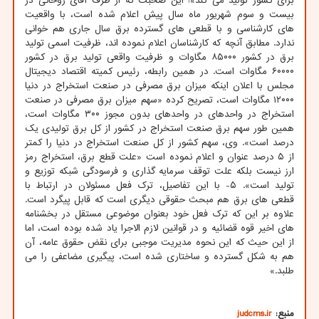
برای کشور تولید می کند»! این صحبت که از طرف آقای روحانی در
بیست و سوم شهریور ماه سال پیش اعلام شده است، با واقعیت
های کارشناسی و با قطعی های گسترده برق سال جاری هم خوانی
ندارد. مطابق آنچه که کارشناسان اعلام نموده اند، ظرفیت اسمی تولید
برق در کشور ۸۵۰۰۰ مگاوات و ظرفیت واقعی تولید برق در کشور
۶۰۰۰۰ مگاوات است. در همین رابطه، رئیس کمیته اقتصاد دیجیتال
مجلس با اعلان اینکه میزان برق مصرفی در صنعت استخراج در دنیا
۱۲۰۰۰ مگاوات است، تصریح کرده «سهم میزان برق مصرفی در صنعت
استخراج در واحدهای در واحدهای بدون مجوز ۳۰۰ مگاوات است،
همین طور سهم برق صنعت استخراج در کشور از کل برق تولیدی یک
درصد است». وی، سهم کشور از کل صنعت استخراج در دنیا را کمتر
از ۵ درصد عنوان و اعلام نموده است «علت قطع برق، استخراج رمز
ارز نیست بلکه علت توقف سرمایه گذاری و فرسودگی شبکه توزیع و
تولید است». ۵- با این تفاصیل، ترک فعل مسئولان در ارتباط با
قطعی های برق هم مبحث حقوقی دیگری است که قابل پیگرد است.
علاوه بر این که ترک فعل خود بعنوان موضوعی مستقل در بخشنامه
های اخیر قوه قضائیه و در قوانین لازم الاجرا یاد شده بوده است، اما
از این حیث که این نحوه مدیریت موجبی برای نقض حقوق عامه، آن
هم به شکل گسترده و ساختاری شده است، پیگیری مضاعفی را می
طلبد.»
منبع:
judcms.ir