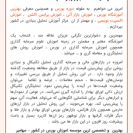
امروز می خواهیم به مقوله
دوره بورس
و همچنین معرفی
بهترین
آموزشگاه بورس
،
اموزش بازار آتی
،
اموزش پرایس اکشن
،
اموزش
اکسپرت نویسی
، و مهمتر از ان مرکز آموزش تحلیل بنیادی در کشور
بپردازیم .
مهمترین و دشوارترین نگرانی عزیزان علاقه مند ، انتخاب یک
اموزشگاه معتبر و مطمئن در زمینه اموزش علوم سرمایه گذاری
همچون اموزش سرمایه گذاری در بورس ، اموزش روش های
تحلیلگری و معامله گری و ... میباشد .
امروزه در بازارهای مالی و سرمایه گذاری تحلیل تکنیکال و بنیادی
روشی برای پیش‌بینی قیمت در بازار از طریق مطالعه وضعیت گذشته
بازار وجود دارد . در این روش تحلیل از طریق بررسی تغییرات و
نوسان‌های قیمت‌ها ، حجم معاملات ، عرضه و تقاضا می‌توان
وضعیت قیمت‌ها در آینده را پیش‌بینی نمود. تحلیلگران تکنیکال
ارزش ذاتی اوراق بهادار را اندازه‌ گیری نمی‌کنند، در عوض از نمودارها
و ابزارهای دیگر برای شناسایی الگوهایی که می‌تواند فعالیت آتی سهم
را پیش‌بینی کند، بهره می‌جویند
.
این روش تحلیل در بازار ارزهای
خارجی همچون بازار فارکس، بازارهای بورس اوراق بهادار و بازار طلا و
دیگر فلزات گرانبها و بازار نوظهور رمز ارزها کاربرد بسیار و باعث
پیشرفت روز افزون در این بازار ها می باشد .
بهترین و تخصصی ترین موسسه اموزش بورس در کشور - سهامیر