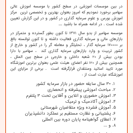
در بین موسسات اموزشی در سطح کشور با موسسه اموزش عالی
سهامیر برخورد نمودیم که امروز بعنوان بهترین و تخصصی ترین مرکز
اموزش بورس و علوم سرمایه گذاری در کشور و در این گزارش تعیین
شده است . در ادامه همراه ما باشید ....
موسسه سهامیر از بدو سال 1371 تا کنون بطور گسترده و متمرکز در
بازارهای مالی و سرمایه گذاری فعالیت داشته و تا کنون توانسته بالغ
بر 170000 سرمایه گذار ، تحلیلگر و معامله گر را در کشور و خارج از
کشور تربیت و وارد بازارهای سرمایه گذاری کند ، سهامیر با دارا
بودن بیش از 20 شعبه داخلی و خارجی در سطح بین الملل ،
همچنین بیش از 120 نفر اعضای هیئت علمی بعنوان برترین اموزشگاه
مورد تایید اساتید ومنتقدان قرارگرفته است . برخی از مزایای این
اموزشگاه عبارت است از :
30 سال سایقه حضور در بازار سرمایه کشور
مباحث اموزشی پیشرفته و انحصاری
اموزش حضوری و انلاین و آفلاین تحت 3 پلتفرم
اموزش آکادمیک و ترمیک
آموزش فشرده ویژه متقاضیان شهرستانی
پشتیبانی و نظارت مستقیم بر عملکرد دانشپذیران
اعطای گواهینامه پایان دوره بین المللی
و ...