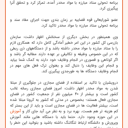
برنامه تحولی ستاد مبارزه با مواد مخدر آمده، تمرکز کرد و تحقق آنرا
پیگیری کرد.
عضو شورایعالی قوه قضاییه بر زمان بندی جهت اجرای مفاد سند و
برنامه تحولی ستاد مبارزه با مواد مخدر تاکید کرد.
وی همینطور در بخش دیگری از سخنانش اظهار داشت: سازمان
بازرسی کل کشور در این امر خطیر آمادگی کامل دارد که همکاری لازم
را با ستاد مبارزه با مواد مخدر داشته باشد و از دستگاههای ذی ربطی
که در این خصوص وظیفه و تکالیفی بر عهده دارند مطالبه گر باشد و
اگر کوتاهی و قصوری در انجام وظایف خود دارند به کمک شما بیاید
و انجام این وظایف را دنبال کند و بعنوان ترک فعل های مهم در
انجام وظایف دستگاه ها به طورجدی پیگیری کند.
درویشیان با تاکید بر استفاده از فضای مجازی در جلوگیری از مبتلا
شدن به مواد مخدر اظهار داشت: امروز فضای مجازی رسانه غالب
کشور است و بیشتر از ۴۰ میلیون نفر از جمعیت کشور در فضای
مجازی فعال هستند؛ بخصوص در مدتی که کشور به کرونا مبتلا شده
است، بیشتر فعالیت ها در فضای مجازی است و باید از این بستر که
کم هزینه تر هم هست، بهره برد و به نظر می آید جای کار و
آموزش
در این حوزه وجود دارد. حتما باید با دستگاه هایی مانند آموزش
وپرورش و دانشگاه ارتباط تنگاتنگ داشته باشید و بتوانید این خطر را