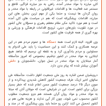
کلی مبارزه با مواد مخدر آمده، راهی به جز مبارزه فراگیر، قاطع و
مستمر ضد فعالیت ها و اقدامات غیرقانونی در رابطه با مواد مخدر و
روان گردان ها نیست و حتما یکی از مهم ترین بخش های این
مبارزه، اقدامات پیشگیرانه است که هم در سیاست های کلی آمده
است و هم مورد تاکید مکرر مقام معظم رهبری و مسؤلان عالی کشور
در مورد تقویت باورهای دینی، ترویج اقدامات فرهنگی و ورزشی و
بهره گیری از همه ظرفیت های کشور است.
وی افزود: البته لازم است همه
دستگاه
ها و عموم مردم هم در این
عرصه همکاری و کمک کنند و این حساسیت را باید علی الدوام به
مسئولین و مردم یادآوری کرد و به نقطه ای برسیم که شاهد هیچ
ابتلایی به مواد مخدر در کشور نباشیم. بخصوص که امروز متأسفانه
آمار مبتلایان به مواد مخدر در نسل جوان، دانشجویان و
دانش
آموزان بیشتر شده که پیام بدی دارد.
درویشیان ضمن اشاره به روز ملی جمعیت اظهار داشت: متأسفانه طی
سالهای اخیر ازیک طرف جمعیت کشور کاهش شدیدی پیداکرده و از
سوی دیگر ۲۵ درصد جمعیت کشور مسن اعلام شده که خطر بسیار
بزرگی برای کشور است. این در شرایطی است که جوانان آنان که مبتلا
به مواد مخدر و مواد روان گران هستند هم جزو جمعیت مطلوب
کشور محسوب نمی شوند، چون کار آیی ندارند و هزینه هایی هم بر
کشور تحمیل می کنند ازاین رو حتما باید روی پیشگیری که در سند و