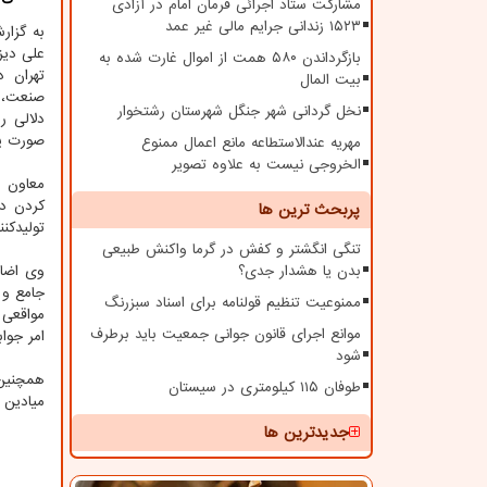
مشارکت ستاد اجرائی فرمان امام در آزادی
۱۵۲۳ زندانی جرایم مالی غیر عمد
به گزا
علی دیز
بازگرداندن ۵۸۰ همت از اموال غارت شده به
تهران 
بیت المال
صنعت، م
نخل گردانی شهر جنگل شهرستان رشتخوار
دلالی ر
صورت پا
مهریه عندالاستطاعه مانع اعمال ممنوع
الخروجی نیست به علاوه تصویر
معاون ا
کردن دل
پربحث ترین ها
تولیدکن
تنگی انگشتر و کفش در گرما واکنش طبیعی
بدن یا هشدار جدی؟
وی اضاف
جامع و 
ممنوعیت تنظیم قولنامه برای اسناد سبزرنگ
مواقعی 
موانع اجرای قانون جوانی جمعیت باید برطرف
امر جوا
شود
همچنین 
طوفان ۱۱۵ کیلومتری در سیستان
میادین م
جدیدترین ها