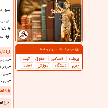
منبع:
ir
2/02
تگها:
مطل
موضوع های حقوق و قضا
تازه
پرونده
اسلامی
حقوق
ثبت
ممنوعیت
جرم
دستگاه
آموزش
اسناد
موانع 
نسق زر
برای کا
نظرا
لط