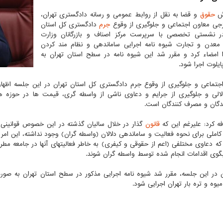
رش
حقوق
و قضا به نقل از روابط عمومی و رسانه دادگستری تهران،
جی معاون اجتماعی و جلوگیری از وقوع
جرم
دادگستری کل استان
در نشستی تخصصی با سرپرست مرکز اصناف و بازرگانان وزارت
عدن و تجارت شیوه نامه اجرایی ساماندهی و نظام مند کردن
ا امضاء کرد و مقرر شد این شیوه نامه در سطح استان تهران به
یلوت اجرا شود.
جتماعی و جلوگیری از وقوع جرم دادگستری کل استان تهران در این جلسه اظهار 
الی و جلوگیری از جرایم و دعاوی ناشی از واسطه گری، قیمت ها در حوزه 
ندگان و مصرف کنندگان است.
ه کرد: علیرغم این که
قانون
گذار در خلال سالیان گذشته در این خصوص قوانینی 
کاملی برای نحوه فعالیت و ساماندهی دلالان (واسطه گران) وجود نداشته، این امر 
که دعاوی مختلفی (اعم از حقوقی و کیفری) به خاطر فعالیتهای آنها در جامعه مط
بگوی اقدامات انجام شده توسط واسطه گران شوند.
در این جلسه، مقرر شد شیوه نامه اجرایی مذکور در سطح استان تهران به صورت
یوه و تره بار تهران اجرایی شود.