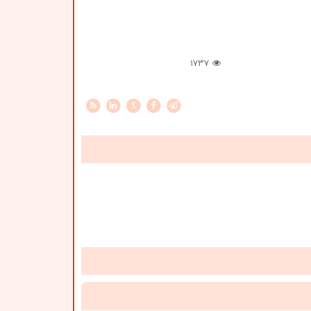
1737
X