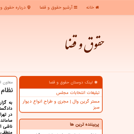
خانه
آرشیو حقوق و قضا
درباره حقوق و 
حقوق و قضا
لینک دوستان حقوق و قضا
معاون اج
نظام 
تبلیغات انتخابات مجلس
مستر گرین وال | مجری و طراح انواع دیوار
به گزا
سبز
دادگست
در تهرا
ساماند
پربیننده ترین ها
ناشی ا
منطقی 