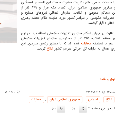
با سعادت منجی عالم بشریت حضرت حجت ابن الحسن العسگری
(عج) و سالروز جمهوری اسلامی ایران، تعداد یک هزار و ۸۴۹ نفر از
ن محاکم عمومی و انقلاب، سازمان قضائی نیروهای مسلح و
تعزیرات حکومتی از سراسر کشور مورد عنایت مقام معظم رهبری
لعالی) قرار گرفتند.
نظارت بر اجرای احکام سازمان تعزیرات حکومتی اضافه کرد: در این
عفو رهبر معظم انقلاب، ۲۱۵ نفر از محکومین سازمان تعزیرات حکومتی
عفو یا تخفیف
مجازات
شده اند که با دستور رئیس سازمان، این
رای اعمال به ادارات کل اجرائی سراسر کشور
ابلاغ
گردید.
وق و قضا
/ ۵
5.0
23:45:48
1400/0
ابلاغ
,
اسلامی
,
جمهوری اسلامی ایران
,
مجازات
ب را می پسندید؟
(0)
(1)