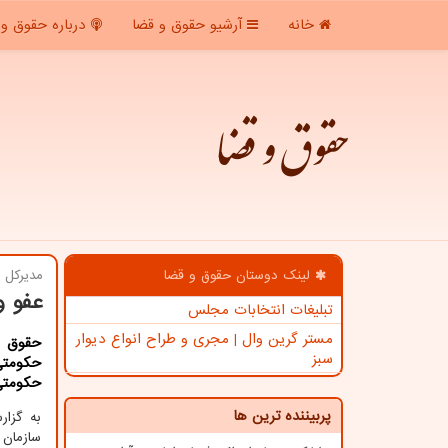
خانه
آرشیو حقوق و قضا
درباره حقوق و 
حقوق و قضا
لینک دوستان حقوق و قضا
مدیركل ن
عفو و تخفی
تبلیغات انتخابات مجلس
مستر گرین وال | مجری و طراح انواع دیوار
حقوق و
سبز
حکومتی
پربیننده ترین ها
به گزا
سازمان 