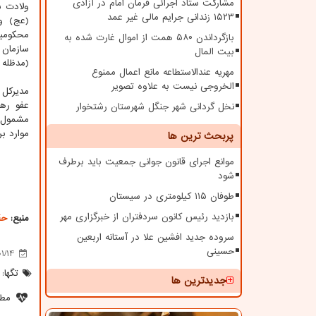
مشارکت ستاد اجرائی فرمان امام در آزادی
ولادت 
۱۵۲۳ زندانی جرایم مالی غیر عمد
محکومی
بازگرداندن ۵۸۰ همت از اموال غارت شده به
سازمان 
بیت المال
(مدظله ا
مهریه عندالاستطاعه مانع اعمال ممنوع
الخروجی نیست به علاوه تصویر
مدیرکل 
نخل گردانی شهر جنگل شهرستان رشتخوار
مشمول 
موارد ب
پربحث ترین ها
موانع اجرای قانون جوانی جمعیت باید برطرف
شود
طوفان ۱۱۵ کیلومتری در سیستان
بازدید رئیس کانون سردفتران از خبرگزاری مهر
منبع:
حق
سروده جدید افشین علا در آستانه اربعین
حسینی
1/14
تگها:
جدیدترین ها
مطل