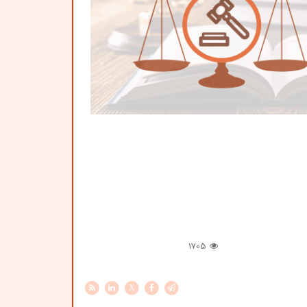
1705
X