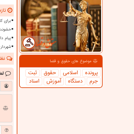
تازه
برای کا
خشونت 
پیام دا
شهرداری تهران 
نظرا
موضوع های حقوق و قضا
پرونده
اسلامی
حقوق
ثبت
لط
جرم
دستگاه
آموزش
اسناد