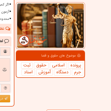
اگر کمر
آزمون کارش
محدودی
نظرا
لط
موضوع های حقوق و قضا
پرونده
اسلامی
حقوق
ثبت
جرم
دستگاه
آموزش
اسناد
درج