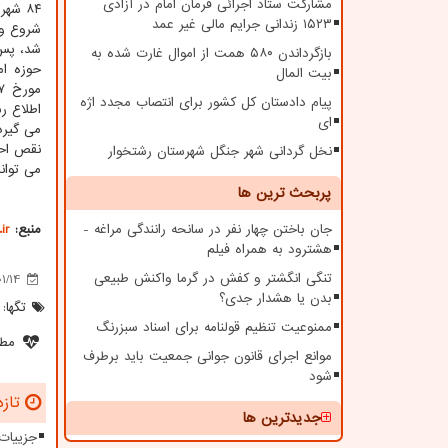
مشارکت ستاد اجرائی فرمان امام در آزادی
۱۵۲۳ زندانی جرایم مالی غیر عمد
شد، پس
بازگرداندن ۵۸۰ همت از اموال غارت شده به
حوزه ام
بیت المال
پیام دادستان کل کشور برای انتصاب مجدد اژه
اطلاع 
ای
می گیرد
نقص احت
نخل گردانی شهر جنگل شهرستان رشتخوار
می توانی
پربحث ترین ها
جان باختن چهار نفر در سانحه رانندگی مراغه -
منبع:
ir
هشترود به همراه فیلم
تنگی انگشتر و کفش در گرما واکنش طبیعی
1/14
بدن یا هشدار جدی؟
تگها:
ممنوعیت تنظیم قولنامه برای اسناد سبزرنگ
مطل
موانع اجرای قانون جوانی جمعیت باید برطرف
شود
تازه
جدیدترین ها
جزییات