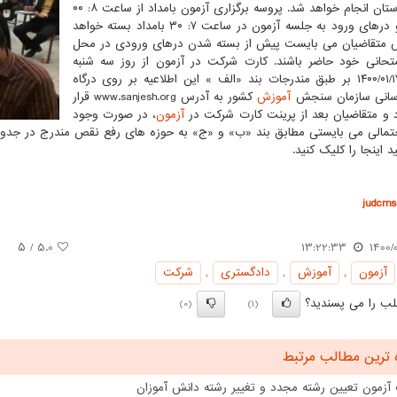
۸۴ شهرستان انجام خواهد شد. پروسه برگزاری آزمون بامداد از ساعت ۸: ۰۰
شروع و درهای ورود به جلسه آزمون در ساعت ۷: ۳۰ بامداد بسته خواهد
 متقاضیان می بایست پیش از بسته شدن درهای ورودی در محل
تحانی خود حاضر باشند. کارت شرکت در آزمون از روز سه شنبه
مورخ ۱۷/‏۰۱/‏۱۴۰۰‬ بر طبق مندرجات بند «الف » این اطلاعیه بر روی درگاه
رسانی سازمان سنجش
آموزش
کشور به آدرس www.sanjesh.org قرار
 و متقاضیان بعد از پرینت کارت شرکت در
آزمون
، در صورت وجود
مالی می بایستی مطابق بند «ب» و «ج» به حوزه های رفع نقص مندرج در جدول ذی
د اینجا را کلیک کنید.
judcms.
/ ۵
5.0
13:22:33
1400/0
آزمون
,
آموزش
,
دادگستری
,
شركت
ب را می پسندید؟
(0)
(1)
 ترین مطالب مرتبط
 آزمون تعیین رشته مجدد و تغییر رشته دانش آموزان