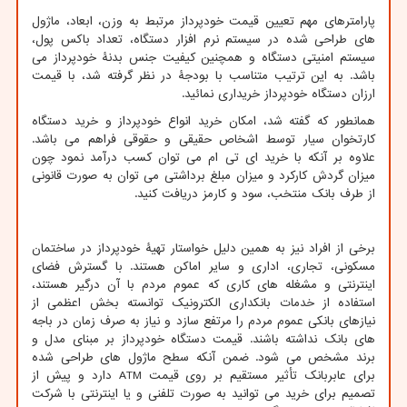
پارامترهای مهم تعیین قیمت خودپرداز مرتبط به وزن، ابعاد، ماژول
های طراحی شده در سیستم نرم افزار دستگاه، تعداد باکس پول،
سیستم امنیتی دستگاه و همچنین کیفیت جنس بدنۀ خودپرداز می
باشد. به این ترتیب متناسب با بودجۀ در نظر گرفته شد، با قیمت
ارزان دستگاه خودپرداز خریداری نمائید.
همانطور که گفته شد، امکان خرید انواع خودپرداز و خرید دستگاه
کارتخوان سیار توسط اشخاص حقیقی و حقوقی فراهم می باشد.
علاوه بر آنکه با خرید ای تی ام می توان کسب درآمد نمود چون
میزان گردش کارکرد و میزان مبلغ برداشتی می توان به صورت قانونی
از طرف بانک منتخب، سود و کارمز دریافت کنید.
برخی از افراد نیز به همین دلیل خواستار تهیۀ خودپرداز در ساختمان
مسکونی، تجاری، اداری و سایر اماکن هستند. با گسترش فضای
اینترنتی و مشغله های کاری که عموم مردم با آن درگیر هستند،
استفاده از خدمات بانکداری الکترونیک توانسته بخش اعظمی از
نیازهای بانکی عموم مردم را مرتفع سازد و نیاز به صرف زمان در باجه
های بانک نداشته باشند. قیمت دستگاه خودپرداز بر مبنای مدل و
برند مشخص می شود. ضمن آنکه سطح ماژول های طراحی شده
برای عابربانک تأثیر مستقیم بر روی قیمت
ATM
دارد و پیش از
تصمیم برای خرید می توانید به صورت تلفنی و یا اینترنتی با شرکت