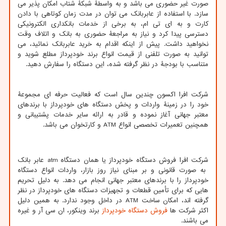
صورت غیر حضوری می باشد و به واسطۀ شبکۀ شتاب امکان پذیر می
سازد. با استفاده از عابربانک می توان در مدت زمان کوتاهی با دادن
کارت و به ای تی ام، به برخی از خدمات بانکداری الکترونیکی
دسترسی پیدا کرد و نیاز به مراجعۀ حضوری به بانک و اتلاف وقت
نخواهید داشت. پیش از اینکه اقدام به خرید عابربانک نمائید، می
توانید به صورت تلفنی از قیمت انواع برند خودپرداز مطلع شوید و
متناسب با بودجۀ در نظر گرفته شده، این دستگاه را سفارش دهید.
شرکت افرا اکسون چندین سال است که فعالیت حرفه ای مجموعۀ
خود را در زمینۀ واردات و پخش دستگاه های خودپرداز با برندهای
معتبر جهانی آغاز نموده و قادر به ارائه سایر خدمات پشتیبانی و
همچنین تعمیرات تخصصی انواع
ATM
و کارتخوان می باشد.
شرکت افرا فروش دستگاه خودپرداز یا همان دستگاه
atm
عابر بانک
به صورت قانونی و بر مبنای نیاز روز بازار، واردات انواع دستگاه
خودپرداز را با برندهای معتبر جهانی انجام می دهد. به دلیل تحریم
هایی که برای تأمین قطعات و تجهیزات دستگاه های خودپرداز در نظر
گرفته اند، امکان ساخت
ATM
در داخل وجود ندارد. به همین دلیل
اکثر شرکت ها
فروش دستگاه خودپرداز
برند وینکور، ان سی آر و غیره
می باشند.