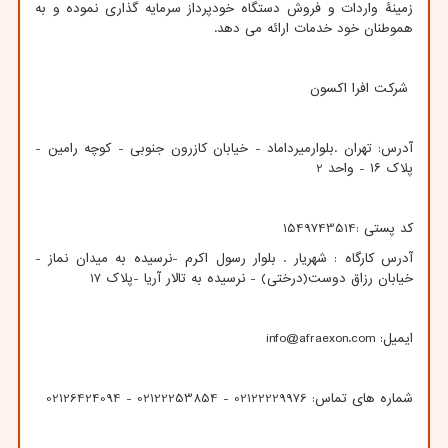
زمینۀ واردات و فروش دستگاه خودپرداز سرمایه گذاری نموده و به
هموطنان خود خدمات ارائه می دهد.
شرکت افرا اکسون
آدرس: تهران .بلوارمیرداماد - خیابان کازرون جنوبی - کوچه رامین -
پلاک ۱۶ - واحد 2
کد پستی :1549743514
آدرس کارگاه : شهریار . بلوار رسول اکرم -نرسیده به میدان نماز -
خیابان رزاق دوست(درختی) - نرسیده به تالار آریا -پلاک 17
ایمیل:
info@afraexon.com
شماره های تماس: 02122229976 - 02122253854 - 02126424094