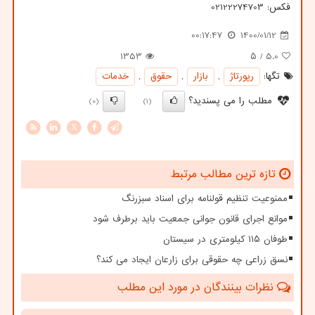
فکس: 02122274703
00:17:47
1400/01/12
1353
/ ۵
5.0
تگها:
رپورتاژ
,
بازار
,
حقوق
,
خدمات
مطلب را می پسندید؟
(0)
(1)
X
تازه ترین مطالب مرتبط
ممنوعیت تنظیم قولنامه برای اسناد سبزرنگ
موانع اجرای قانون جوانی جمعیت باید برطرف شود
طوفان ۱۱۵ کیلومتری در سیستان
نسق زراعی چه حقوقی برای زارعان ایجاد می کند؟
نظرات بینندگان در مورد این مطلب