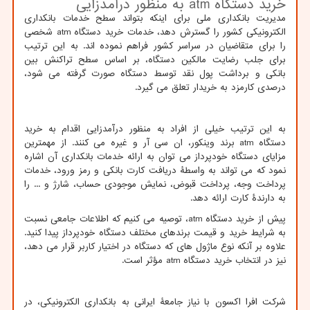
خرید دستگاه
atm
به منظور درآمدزایی
مدیریت بانکداری ملی برای اینکه بتواند سطح خدمات بانکداری
الکترونیکی کشور را گسترش دهد، خدمات خرید دستگاه
atm
شخصی
را برای متقاضیان در سراسر کشور فراهم نموده اند. به این ترتیب
برای جلب رضایت مالکین دستگاه، بر اساس سطح تراکنش بین
بانکی و برداشت پول نقد توسط دستگاه صورت گرفته می شود،
درصدی کارمزد به خریدار تعلق می گیرد.
به این ترتیب خیلی از افراد به منظور درآمدزایی اقدام به خرید
دستگاه
atm
برند وینکور، ان سی آر و غیره می کنند. از مهمترین
مزایای دستگاه خودپرداز می توان به ارائه خدمات بانکداری آن اشاره
نمود که می تواند به واسطۀ دریافت کارت بانکی و رمز ورود، خدمات
پرداخت وجه، پرداخت قبوض، نمایش موجودی حساب، شارژ و ... را
به دارندۀ کارت ارائه دهد.
پیش از خرید دستگاه
atm
، توصیه می کنیم که اطلاعات جامعی نسبت
به شرایط خرید و قیمت برندهای مختلف دستگاه خودپرداز پیدا کنید.
علاوه بر آنکه نوع ماژول های که دستگاه در اختیار کاربر قرار می دهد،
نیز در انتخاب خرید دستگاه
atm
مؤثر است.
شرکت افرا اکسون با نیاز جامعۀ ایرانی به بانکداری الکترونیکی، در