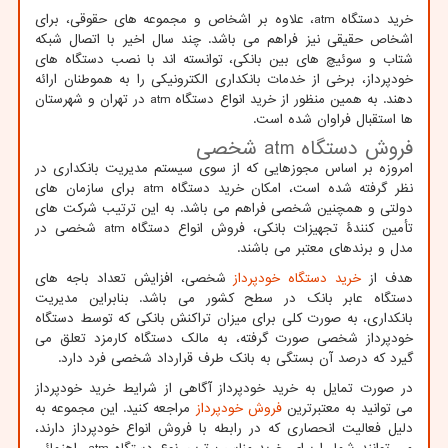
خرید دستگاه
atm
، علاوه بر اشخاص و مجموعه های حقوقی، برای
اشخاص حقیقی نیز فراهم می باشد. چند سال اخیر با اتصال شبکه
شتاب و سوئیچ های بین بانکی، توانسته اند با نصب دستگاه های
خودپرداز، برخی از خدمات بانکداری الکترونیکی را به هموطنان ارائه
دهند. به همین منظور از خرید انواع دستگاه
atm
در تهران و شهرستان
ها استقبال فراوان شده است.
فروش دستگاه
atm
شخصی
امروزه بر اساس مجوزهایی که از سوی سیستم مدیریت بانکداری در
نظر گرفته شده است، امکان خرید دستگاه
atm
برای سازمان های
دولتی و همچنین شخصی فراهم می باشد. به این ترتیب شرکت های
تأمین کنندۀ تجهیزات بانکی، فروش انواع دستگاه
atm
شخصی در
مدل و برندهای معتبر می باشند.
هدف از
خرید دستگاه خودپرداز
شخصی، افزایش تعداد باجه های
دستگاه عابر بانک در سطح کشور می باشد. بنابراین مدیریت
بانکداری، به صورت کلی برای میزان تراکنش بانکی که توسط دستگاه
خودپرداز شخصی صورت گرفته، به مالک دستگاه کارمزد تعلق می
گیرد که درصد آن بستگی به بانک طرف قرارداد شخصی فرد دارد.
در صورت تمایل به خرید خودپرداز آگاهی از شرایط خرید خودپرداز
می توانید به معتبرترین
فروش خودپرداز
مراجعه کنید. این مجموعه به
دلیل فعالیت انحصاری که در رابطه با فروش انواع خودپرداز دارند،