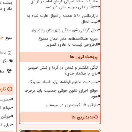
مشارکت ستاد اجرائی فرمان امام در آزادی
بعثت به
۱۵۲۳ زندانی جرایم مالی غیر عمد
داد و د
بازگرداندن ۵۸۰ همت از اموال غارت شده به
بیت المال
نخل گردانی شهر جنگل شهرستان رشتخوار
منبع:
ir
مهریه عندالاستطاعه مانع اعمال ممنوع
الخروجی نیست به علاوه تصویر
1/08
پربحث ترین ها
تگها:
تنگی انگشتر و کفش در گرما واکنش طبیعی
مطل
بدن یا هشدار جدی؟
ممنوعیت تنظیم قولنامه برای اسناد سبزرنگ
تازه
موانع اجرای قانون جوانی جمعیت باید برطرف
شود
ممنوعیت
طوفان ۱۱۵ کیلومتری در سیستان
موانع 
طوفان ۱۱۵ کیلومتری در سیستا
جدیدترین ها
برای کا