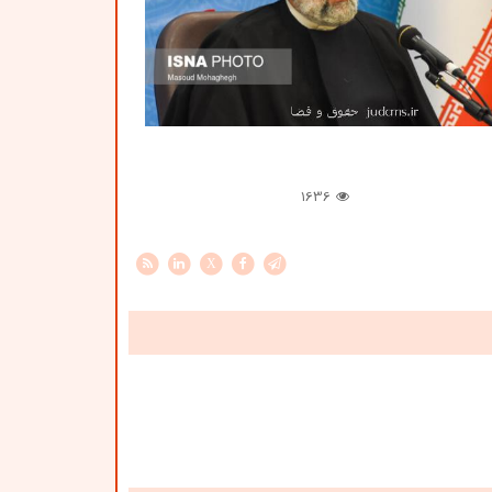
1636
X