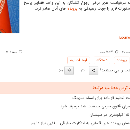
 درخواست های برخی رجوع کنندگان به این واحد قضایی پاسخ
ستورات لازم را جهت رسیدگی به
پرونده
های آنان صادر کرد.
judcms.
/ ۵
5.0
00:05:13
1400/0
پرونده
,
دستگاه
,
قوه قضاییه
ب را می پسندید؟
(0)
(1)
 ترین مطالب مرتبط
 تنظیم قولنامه برای اسناد سبزرنگ
اجرای قانون جوانی جمعیت باید برطرف شود
ن
هش پرونده های قضایی به ابتکارات حقوقی و فقهی نیاز داریم