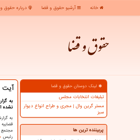
خانه
آرشیو حقوق و قضا
درباره حقوق و 
حقوق و قضا
لینک دوستان حقوق و قضا
آیت ا
تبلیغات انتخابات مجلس
به گزا
مستر گرین وال | مجری و طراح انواع دیوار
نشده از
سبز
به گزار
پربیننده ترین ها
مجتمع ق
رئیس
د