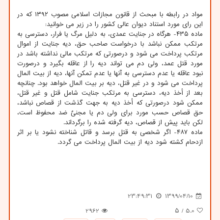
مواد در رابطه با مبحث از قانون مجازات اسلامی مصوب ۱۳۹۲ که در
این رای مورد استناد دیوان عالی کشور را در زیر می خوانید:
ماده ۴۳۵- هرگاه در جنایت عمدی، به دلیل مرگ یا فرار، دسترسی به
مرتکب ممکن نباشد با درخواست صاحب حق، دیه جنایت از اموال
مرتکب پرداخت می شود و درصورتی که مرتکب مالی نداشته باشد در
مورد قتل عمد، ولی دم می تواند دیه را از عاقله بگیرد و درصورت
نبود عاقله یا عدم دسترسی به آنها یا عدم تمکن آنها، دیه از بیت المال
پرداخت می شود و در غیر قتل، دیه بر بیت المال خواهد بود. چنانچه
بعد از أخذ دیه، دسترسی به مرتکب جنایت شامل قتل و غیر قتل،
ممکن شود درصورتی که أخذ دیه به جهت گذشت از قصاص نباشد،
حق قصاص حسب مورد برای ولی دم یا مجنیٌ ضد محفوظ است،
لکن باید پیش از قصاص، دیه گرفته شده را برگرداند.
ماده ۴۸۷- اگر شخصی به قتل برسد و قاتل شناخته نشود یا بر اثر
ازدحام کشته شود دیه از بیت المال پرداخت می گردد.
23:49:31
1399/04/10
2962
/ ۵
5.0