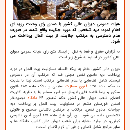
هیات عمومی دیوان عالی كشور با صدور رای وحدت رویه ای
اعلام نمود: دیه شخصی كه مورد جنایت واقع شده، در صورت
عدم دسترسی به مرتكب جنایت، از بیت المال پرداخت می
شود.
به گزارش حقوق و قضا به نقل از ایسنا، متن رای هیات عمومی دیوان
عالی کشور در اینباره به شرح زیر است:
دیوان عالی کشور، «نظر به اینکه فلسفه مسئولیت بیت المال در مورد
پرداخت دیه مادون نفس مجنی ضد که مرتکب آن در دسترس
نیست، شامل شناسایی یا عدم شناسائی مرتکب است. لهذا با عنایت
به حکم ماده ۴۳۵
قانون
مجازات
اسلامی و ملاک ماده ۴۸۷ قانون
مذکور و ایضاً قاعده فقهی لایبطل دم امرء مسلم بنا به نظریه اکثریت
اعضای شعب دیوان عالی کشور حکم شعبه‌ی ۲۴
دادگاه
تجدیدنظر
استان خوزستان مشعر بر مسئولیت بیت المال بر پرداخت دیه
جراحات مادون نفس، مرتکب یا مرتکبان ناشناس صحیح و قانونی
تشخیص داده می شود. این رأی طبق ماده ۴۷۱ قانون آیین دادرسی
کیفری، در موارد مشابه برای شعب دیوان عالی کشور، دادگاه ها و
سایر مراجع شامل قضایی و غیر آن لازم الاتباع است.»