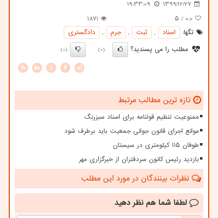
19:33:09
1399/12/27
1871
/ ۵
0.0
تگها:
اسناد
,
ثبت
,
جرم
,
دادگستری
مطلب را می پسندید؟
(0)
(0)
X
تازه ترین مطالب مرتبط
ممنوعیت تنظیم قولنامه برای اسناد سبزرنگ
موانع اجرای قانون جوانی جمعیت باید برطرف شود
طوفان ۱۱۵ کیلومتری در سیستان
بازدید رئیس کانون سردفتران از خبرگزاری مهر
نظرات بینندگان در مورد این مطلب
لطفا شما هم
نظر دهید