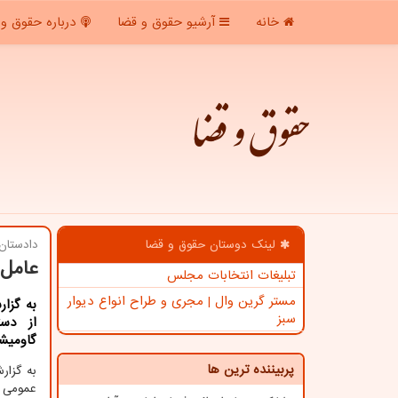
خانه
آرشیو حقوق و قضا
درباره حقوق و 
حقوق و قضا
لینک دوستان حقوق و قضا
دادستان 
عامل 
تبلیغات انتخابات مجلس
مستر گرین وال | مجری و طراح انواع دیوار
به گزار
سبز
گاومیشانˮ اطلاع
پربیننده ترین ها
به گزا
عمومی و