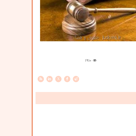
1910
X