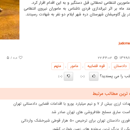
امورین انتظامی لحظاتی قبل دستگیر و به این اقدام اقرار کرد.
ند ماه بر اثر تیراندازی فردی ناشناس به ماموران نیروی انتظامی
ومیشان شهرستان دره‎ شهر ایلام دو نفر به شهادت رسیدند.
judcms.
/ ۵
0.0
22:44:02
1399/1
دادستان
,
قوه قضاییه
,
مامور
,
متهم
ب را می پسندید؟
(0)
(0)
 ترین مطالب مرتبط
از ۷ و نیم میلیارد یورو با اقدامات قضایی دادستانی تهران
است سارق مسلح طلافروشی های تهران صادر شد
دادستان تهران برای ترخیص 50 هزار قوطی شیرخشک وارداتی
ی از بزرگ ترین پرونده های زمین خواری کشور