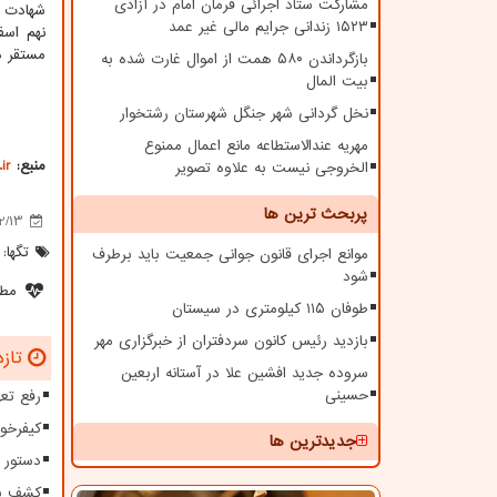
مشارکت ستاد اجرائی فرمان امام در آزادی
شهادت م
۱۵۲۳ زندانی جرایم مالی غیر عمد
نهم اسف
مستقر در پل گا
بازگرداندن ۵۸۰ همت از اموال غارت شده به
بیت المال
نخل گردانی شهر جنگل شهرستان رشتخوار
مهریه عندالاستطاعه مانع اعمال ممنوع
منبع:
ir
الخروجی نیست به علاوه تصویر
پربحث ترین ها
2/13
تگها:
موانع اجرای قانون جوانی جمعیت باید برطرف
شود
مطل
طوفان ۱۱۵ کیلومتری در سیستان
بازدید رئیس کانون سردفتران از خبرگزاری مهر
تازه
سروده جدید افشین علا در آستانه اربعین
حسینی
رفع تعهدات ارزی بیش 
کیفرخو
جدیدترین ها
دستور فوری 
کشف یک