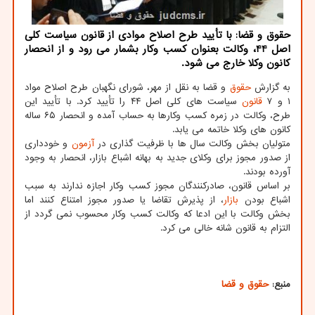
حقوق و قضا: با تأیید طرح اصلاح موادی از قانون سیاست کلی
اصل 44، وکالت بعنوان کسب وکار بشمار می رود و از انحصار
کانون وکلا خارج می شود.
به گزارش
حقوق
و قضا به نقل از مهر، شورای نگهبان طرح اصلاح مواد
۱ و ۷
قانون
سیاست های کلی اصل ۴۴ را تأیید کرد. با تأیید این
طرح، وکالت در زمره کسب وکارها به حساب آمده و انحصار ۶۵ ساله
کانون های وکلا خاتمه می یابد.
متولیان بخش وکالت سال ها با ظرفیت گذاری در
آزمون
و خودداری
از صدور مجوز برای وکلای جدید به بهانه اشباع بازار، انحصار به وجود
آورده بودند.
بر اساس قانون، صادرکنندگان مجوز کسب وکار اجازه ندارند به سبب
اشباع بودن
بازار
، از پذیرش تقاضا یا صدور مجوز امتناع کنند اما
بخش وکالت با این ادعا که وکالت کسب وکار محسوب نمی گردد از
التزام به قانون شانه خالی می کرد.
منبع:
حقوق و قضا