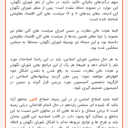
سهم درآمدهای مالیاتی تاکید دارند؛ در حالی از نظر شورای نگهبان،
این موارد در مصوبه لحاظ نشده است؛ پس از منظر شورای نگهبان
این لایحه، مغایر بندهای ۱۱ و ۱۷ سیاست های کلی اقتصاد مقاومتی
شناخته شده است.
البته هیات عالی نظارت بر حسن اجرای سیاست های کلی نظام نیز
مصوبه را عینا مغایر همین بندها از سیاست های کلی اقتصاد مقاومتی
دانسته بود و این مساله نیز بوسیله شورای نگهبان، مستقلا به مجلس
منعکس شده بود.
به هر حال مجلس شورای اسلامی، باید در این راستا اصلاحات مورد
نظر را انجام دهد و طبیعتا هر یک از این مراجع یعنی شورای نگهبان
و هیات عالی نظارت، نسبت به رفع شدن یا نشدن اشکال خود
اظهارنظر خواهند نمود؛ پس مقرر گردید پیشنهادهای اصلاحی در
کارگروه تخصصی کمیسیون مورد بررسی قرار گیرند و سپس در
کمیسیون تصمیم گیری شود.
البته شاید اصلاح اساسی تر در این زمینه، اصلاح
قانون
مناطق آزاد
باشد که شنیده ام، مجلس یازدهم در حال انجام اقداماتی دراین زمینه
است تا برخی مسائل و دغدغه هایی که در سالهای اخیر نسبت به این
مناطق و عملکرد آنها وجود دارد، در قالب اصلاحیه این قانون سامان
یابد و طرح ها و لوایح مربوطه مدام با اشکال شورای نگهبان و انتقاد
مجامع نخبگانی مواجه نشوند که وقتی این مساله را در کمیسیون