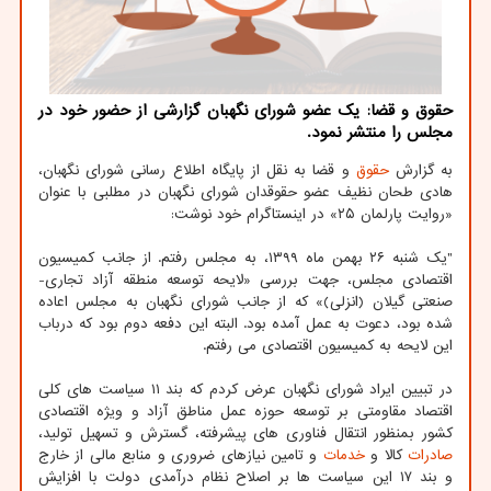
حقوق و قضا: یک عضو شورای نگهبان گزارشی از حضور خود در
مجلس را منتشر نمود.
به گزارش
حقوق
و قضا به نقل از پایگاه اطلاع رسانی شورای نگهبان،
هادی طحان نظیف عضو حقوقدان شورای نگهبان در مطلبی با عنوان
«روایت پارلمان ۲۵» در اینستاگرام خود نوشت:
"یک شنبه ۲۶ بهمن ماه ۱۳۹۹، به مجلس رفتم. از جانب کمیسیون
اقتصادی مجلس، جهت بررسی «لایحه توسعه منطقه آزاد تجاری-
صنعتی گیلان (انزلی)» که از جانب شورای نگهبان به مجلس اعاده
شده بود، دعوت به عمل آمده بود. البته این دفعه دوم بود که درباب
این لایحه به کمیسیون اقتصادی می رفتم.
در تبیین ایراد شورای نگهبان عرض کردم که بند ۱۱ سیاست های کلی
اقتصاد مقاومتی بر توسعه حوزه عمل مناطق آزاد و ویژه اقتصادی
کشور بمنظور انتقال فناوری های پیشرفته، گسترش و تسهیل تولید،
صادرات
کالا و
خدمات
و تامین نیازهای ضروری و منابع مالی از خارج
و بند ۱۷ این سیاست ها بر اصلاح نظام درآمدی دولت با افزایش