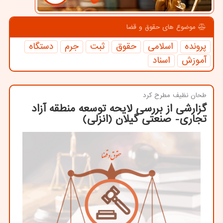
موضوع های حقوق و قضا
پرونده
اسلامی
حقوق
ثبت
جرم
دستگاه
آموزش
اسناد
طحان نظیف مطرح كرد
گزارشی از بررسی لایحه توسعه منطقه آزاد
تجاری- صنعتی گیلان (انزلی)