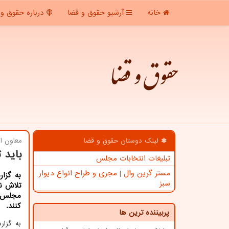
خانه
آرشیو حقوق و قضا
درباره حقوق و 
حقوق و قضا
لینک دوستان حقوق و قضا
معاون او
باید 
تبلیغات انتخابات مجلس
مستر گرین وال | مجری و طراح انواع دیوار
به گزا
سبز
تلاش نم
مجلس، 
کنند.
پربیننده ترین ها
به گزا