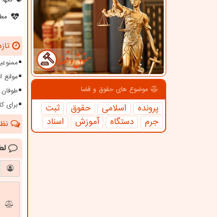
مطل
تازه
ممنوعیت
موانع 
موضوع های حقوق و قضا
طوفان ۱۱۵ کیلومتری در سیستا
برای کا
پرونده
اسلامی
حقوق
ثبت
جرم
دستگاه
آموزش
اسناد
نظرا
لط