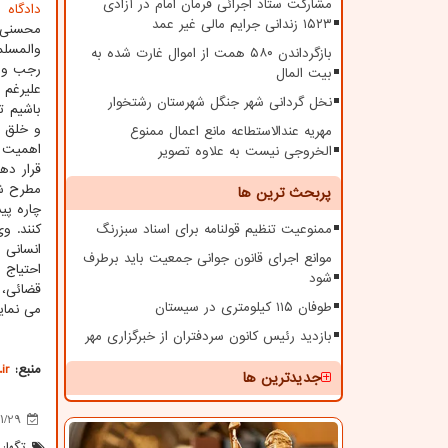
مشارکت ستاد اجرائی فرمان امام در آزادی
دادگاه
ها
۱۵۲۳ زندانی جرایم مالی غیر عمد
محسنی ا
والمسل
بازگرداندن ۵۸۰ همت از اموال غارت شده به
رجب و ی
بیت المال
علیرغم 
نخل گردانی شهر جنگل شهرستان رشتخوار
باشیم ت
و خلق ر
مهریه عندالاستطاعه مانع اعمال ممنوع
اهمیت ک
الخروجی نیست به علاوه تصویر
قرار ده
مطرح شد
پربحث ترین ها
چاره پید
ممنوعیت تنظیم قولنامه برای اسناد سبزرنگ
کنند. و
انسانی 
موانع اجرای قانون جوانی جمعیت باید برطرف
احتیاج 
شود
قضائی، 
طوفان ۱۱۵ کیلومتری در سیستان
می نمای
بازدید رئیس کانون سردفتران از خبرگزاری مهر
منبع:
ir
جدیدترین ها
1/29
تگها: