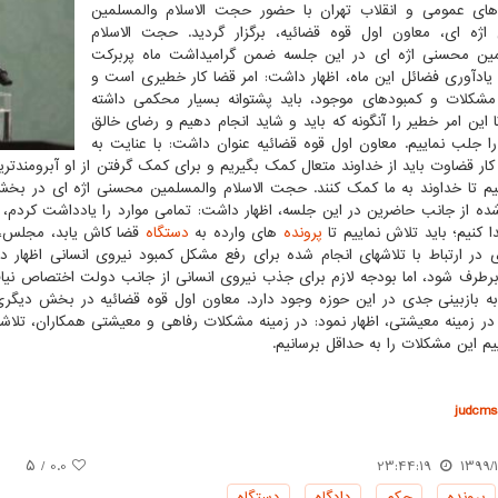
ی عمومی و انقلاب تهران با حضور حجت الاسلام والمسلمین
ژه ای، معاون اول قوه قضائیه، برگزار گردید. حجت الاسلام
مین محسنی اژه ای در این جلسه ضمن گرامیداشت ماه پربرکت
ادآوری فضائل این ماه، اظهار داشت: امر قضا کار خطیری است و
مشکلات و کمبودهای موجود، باید پشتوانه بسیار محکمی داشته
ا این امر خطیر را آنگونه که باید و شاید انجام دهیم و رضای خالق
ا جلب نماییم. معاون اول قوه قضائیه عنوان داشت: با عنایت به
ار قضاوت باید از خداوند متعال کمک بگیریم و برای کمک گرفتن از او آبرومندتری
یم تا خداوند به ما کمک کنند. حجت الاسلام والمسلمین محسنی اژه ای در ب
ه از جانب حاضرین در این جلسه، اظهار داشت: تمامی موارد را یادداشت کردم، 
ا کنیم؛ باید تلاش نماییم تا
پرونده
های وارده به
دستگاه
قضا کاش یابد، مجلس، د
ی در ارتباط با تلاشهای انجام شده برای رفع مشکل کمبود نیروی انسانی اظهار 
برطرف شود، اما بودجه لازم برای جذب نیروی انسانی از جانب دولت اختصاص نی
به بازبینی جدی در این حوزه وجود دارد. معاون اول قوه قضائیه در بخش دیگری
در زمینه معیشتی، اظهار نمود: در زمینه مشکلات رفاهی و معیشتی همکاران، تلاشه
یم این مشکلات را به حداقل برسانیم.
judcms.
/ ۵
0.0
23:44:19
1399/1
پرونده
,
حكم
,
دادگاه
,
دستگاه