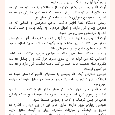
برای آنها آرزوی بالندگی و بهروزی داریم.
آیت الله رئیسی در بخش دیگری از سخنانش به ذکر دو سفارش به
مسئولان اقلیم کردستان عراق پرداخت که نخستین سفارش مربوط به
استرداد مجرمین متواری شده به اقلیم کردستان بود.
رئیس دستگاه قضا اظهار داشت: برخی مجرمین و کسانی که در
معرض بهتان قرار دارند و اموال مردم را به یغما برده و فساد کرده
اند، به کردستان متواری می شوند.
آیت الله رئیسی افزود: شما به آنها پناه نمی دهید، اما آنها به هر حال
تلاش می کنند در این منطقه پناه بگیرند که شما نباید اجازه دهید
اقلیم کردستان مامن چنین مجرمانی باشد.
رئیس دستگاه قضا اظهار داشت: هرکس جرمی مرتکب شد نباید
احساس کند می تواند به آن سوی مرزها فرار کند و از چنگال عدالت
بگریزد بلکه همیشه باید احساس کند تحت تعقیب قرار دارد و عدالت
در کمین اوست.
دومین سفارش آیت الله رئیسی به مسئولان اقلیم کردستان توجه به
فرهنگ غنی کُردی و واکسینه کردن جامعه در مقابل فرهنگ مهاجم
غربی بود.
آیت الله رئیسی اظهار داشت: کردستان دارای تاریخ، تمدن، ادبیات و
آداب و رسوم غنی است و نباید اجازه داد فرهنگ و سبک زندگی
غربی بر چنین فرهنگ و آداب و رسومی مسلط شود.
هوشیار زیباری وزیر خارجه سابق عراق نیز در این دیدار با اشاره به
تاریخ و فرهنگ و مبارزات مشترک ایران و کُردها مقابل رژیم