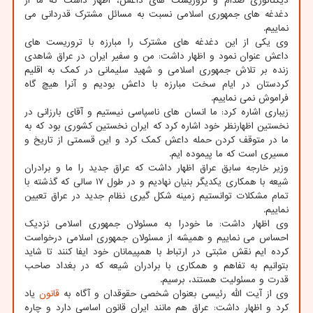
دیکتاتوری صدام و تروریست های داعش، اظهار داشت که ما از
دغدغه های جمهوری اسلامی نسبت به مسائل مشترک قدردانی می
نماییم.
وی یکی از این دغدغه های مشترک را مبارزه با تروریست های
داعش عنوان نمود و اظهار داشت: من و سفیر ایران در عراق شاهدی
زنده بر تلاش جمهوری اسلامی و شهید سلیمانی در کمک به اقلیم
کردستان در ایام سخت مبارزه با داعش بودیم و آنرا هیچ گاه
فراموش نمی نماییم.
زیباری اشاره کرد: ما انسان های ناسپاسی نیستیم و آقای بارزانی در
نخستین اظهارنظر خود اشاره کرد که ایران نخستین کشوری بود که به
ما در متوقف کردن حمله داعش کمک کرد و این قسمتی از تاریخ و
مسیری است که ما پیموده ایم.
وزیر خارجه سابق عراق اظهار داشت که عراق جدید را ما و برادران
شیعه با همکاری یکدیگر بنیان نهادیم و در طول ۱۷ سالی که گذشته با
تمام مشکلات توانستیم زمینه شکل گیری نظام جدید در عراق تعیین
نماییم.
وی اظهار داشت: ما خودرا به مسئولان جمهوری اسلامی نزدیک
احساس می نماییم و همیشه از مسئولان جمهوری اسلامی درخواست
کرده ایم نقش مثبتی در ارتباط با همپیمانان خود ایفا کنند تا شاید
بتوانیم به تفاهم و همکاری با برادران شیعه که در بغداد صاحب
قدرت و مسئولیت هستند، برسیم.
وی از آیت الله رئیسی بعنوان شخصی حقوقدان و آگاه به
قانون
یاد
کرد و اظهار داشت: عراق هم مانند ایران قانون اساسی دارد و چاره