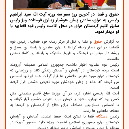
حقوق و قضا: در آخرین روز سفر سه روزه آیت الله سید ابراهیم
رئیسی به عراق، ساعتی پیش هوشیار زیباری فرستاده ویژ رئیس
سابق اقلیم کردستان عراق در محل اقامت رئیس قوه قضاییه با
او دیدار نمود.
به گزارش
حقوق
و قضا به نقل از مرکز رسانه قوه قضاییه، رئیس قوه
قضاییه در این دیدار رابطه کردها با ایران اسلامی را رابطه ای عمیق و
ریشه دار مبتنی بر فرهنگ و تاریخ مشترک و رابطه ای کاملا تمدنی
دانست.
رئیس قوه قضاییه اظهار داشت: جمهوری اسلامی همیشه آرزومند
است مردم کردستان در آرامش و آسایش زندگی کنند و روزهایی که
کردستان عراق مورد تعرض داعشی ها قرار گرفت همه ایرانیها احساس
می کردند که خانه و وطن خودشان مورد تعرض دشمن قرار گرفته
است.
آیت الله رئیسی اشاره کرد: در آن روزها حاج قاسم سلیمانی مثل
کسی بود که تهران، مشهد یا کرمان مورد تعرض دشمن قرار گرفته و
با احساس مسئولیتی مضاعف برای دفاع از کردستان و کردها به
مصاف داعشی ها رفت.
رئیس
دستگاه
قضا با اعلان اینکه حفظ امنیت، آسایش و آرامش
کردستان برای جمهوری اسلامی اهمیت ویژه دارد، حضور آمریکا در
منطقه را مخل امنیت و آسایش مردم منطقه دانست.