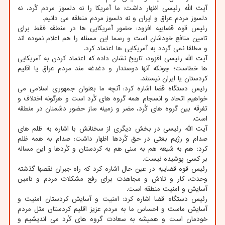
آیت الله رئیسی اظهار داشت: ما آمریکا را نه دلسوز مردم کُرد، نه
دلسوز مردم عراق و ایران و نه دلسوز مردم منطقه می دانیم.
رئیس قوه قضاییه افزود: حضور آمریکایی ها در منطقه فقط برای
تامین منافع خودشان است و رسما این مسئله را هم اعلام نموده اند
و مطلقا نمی گردد به آمریکایی ها اعتماد کرد.
آیت الله رئیسی افزود: تاریخ نشان داده که اعتماد کردن به آمریکایی
ها خطاست؛ چونکه آنها دوستدار و دغدغه مند مردم عراق یا اقلیم
کردستان یا ایران نیستند.
رئیس دستگاه قضا اشاره کرد: آنچه ما بعنوان جمهوری اسلامی می
خواهیم اتحاد و انسجام همه گروه های کُرد است و هرگونه اختلاف و
تفرقه بین گروه های کُرد، مضر و زمینه ساز حضور دشمنان در منطقه
است.
آیت الله رئیسی در بخش دیگری از سخنانش با اشاره به ظلم های
صدام و رژیم بعثی در حق کُردها اظهار داشت: صدام به همه ظلم
کرد؛ هم به شیعه هم به سنی هم به کردستان و کُردها و این مساله
بر کسی پوشیده نیست.
رئیس قوه قضاییه در عین حال اشاره کرد که راه جبران نقصها گذشته
وحدت، کار و تلاش و مجاهدت برای رفع مشکلات مردم و تامین
آسایش و امنیت منطقه است.
رئیس دستگاه قضا اشاره کرد: امنیت و آسایش کردستان امنیت و
آسایش ماست و احساس ما به مردم عزیز اقلیم کردستان مثل مردم
خودمان است و همیشه به سعادت گروه های کُرد می اندیشیم و