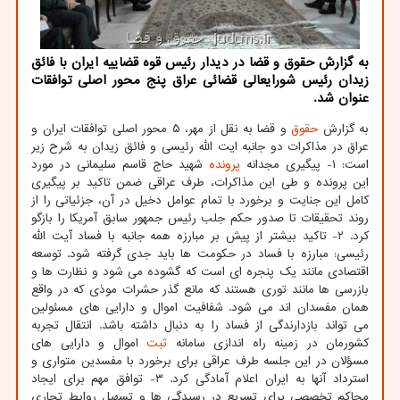
به گزارش حقوق و قضا در دیدار رئیس قوه قضاییه ایران با فائق
زیدان رئیس شورایعالی قضائی عراق پنج محور اصلی توافقات
عنوان شد.
به گزارش
حقوق
و قضا به نقل از مهر، ۵ محور اصلی توافقات ایران و
عراق در مذاکرات دو جانبه ایت الله رئیسی و فائق زیدان به شرح زیر
است: ۱- پیگیری مجدانه
پرونده
شهید حاج قاسم سلیمانی در مورد
این پرونده و طی این مذاکرات، طرف عراقی ضمن تاکید بر پیگیری
کامل این جنایت و برخورد با تمام عوامل دخیل در آن، جزئیاتی را از
روند تحقیقات تا صدور حکم جلب رئیس جمهور سابق آمریکا را بازگو
کرد. ۲- تاکید بیشتر از پیش بر مبارزه همه جانبه با فساد آیت الله
رئیسی: مبارزه با فساد در حکومت ها باید جدی گرفته شود. توسعه
اقتصادی مانند یک پنجره ای است که گشوده می شود و نظارت ها و
بازرسی ها مانند توری هستند که مانع گذر حشرات موذی که در واقع
همان مفسدان اند می شود. شفافیت اموال و دارایی های مسئولین
می تواند بازدارندگی از فساد را به دنبال داشته باشد. انتقال تجربه
کشورمان در زمینه راه اندازی سامانه
ثبت
اموال و دارایی های
مسؤلان در این جلسه طرف عراقی برای برخورد با مفسدین متواری و
استرداد آنها به ایران اعلام آمادگی کرد. ۳- توافق مهم برای ایجاد
محاکم تخصصی برای تسریع در رسیدگی ها و تسهیل روابط تجاری