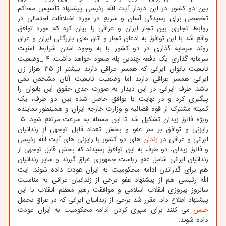
بین دو کشور در این دیدار آیت الله رئیسی پیشنهاد تأسیس محاکم
تخصصی برای رسیدگی آسان و سریع در مورد اختلافات احتمالی در
روابط تجاری بین تجار ایران و عراقی را بیان کرد که مورد توافق
واقع شد با این توافق به اذعان تجار و اتاق های بازرگانی ایران و عراق
روند سرمایه گذاری در دو کشور با به وجود امدن شرایط امنیت
سرمایه گذاری یک دفعه چندین پله صعود خواهد داشت. ۴ _وضعیت
تابعیت بانوان ایرانی که همسر عراقی دارند بیشتر از ۳۵ هزار زن
ایرانی همسر عراقی دارند اما وضعیت تابعیت آنان مشخص نمی
باشد. طرف ایرانی در این دیدار به صورت جدی حقوق این بانوان را
پیگیری کرد و در نهایت با توافق حاصل شده بین دو طرف، یک
کمیته مشترک از قوه قضائیه و وزارت خارجه ایران و همینطور نماینده
ویژه فائق زیدان تشکیل شد تا این مسئله به سرعت مرتفع شود. ۵-
رایزنی و توافق بر سر عفو و بخش تعداد قابل توجهی از زندانیان
ایرانی و عراقی در
زندان
های دو کشور با رایزنی های آیت الله رئیسی
و فائق زیدان، دو طرف به این توافق رسیدند که بخش قابل توجهی از
زندانیان ایرانی شامل عفو ریاست جمهوری عراق گیرند و سایر زندانیان
هم برای گذراندن ادامه محکومیت به ایران عودت داده شوند. ایت
الله رئیسی هم از پیشنهاد عفو برخی از زندانیان عراقی به مناسبت
سالروز پیروزی انقلاب اسلامی و موافقت رهبر معظم انقلاب با این
پیشنهاد اطلاع داد. مقرر شد برخی از زندانیان ایرانی که در عراق تحمل
حبس
می کنند برای سپری کردن ادامه محکومیت به ایران عودت
داده شوند.