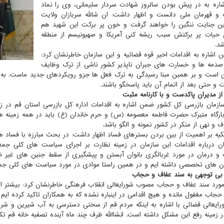
ره به در پیش بودن سالروز شهادت سردار سلیمانی، وی را نماد
و قهرمان ملی دانست و اظهار داشت: ان شالله سربازان ولایت
این جنایت ننگین را خواهند گرفت و خون پر برکت این شهید هم
حیات پر برکتش سبب ریشه کنی آمریکا و صهیونیسم از منطقه
د.
اشاره به اقدامات اخیر قوه قضائیه و این سازمان خاطرنشان کرد:
صدمه ها و خسارت های جبران ناپذیر کشور ناشی از ترک وظایف
 است و بر همین مبنا رسیدگی به ترک فعل ها جزو رویکردهای جدید ماست. به 
 و حتی بعد از اتمام آن باید پاسخگو باشند.
ز مدیران پاکدست و با کارنامه مثبت
زمان بازرسی کل کشور ضمن اشاره به اقدامات اداره کل بازرسی استان قم در زمین
ارگاه متبرک حضرت فاطمه معصومه (س) و حرم خاندان (ع) باید در همه زمینه
 و نهی از منکر در کشور نمونه و الگو باشد.
کیه بر اهمیت از بین بردن بسترهای فساد اظهار داشت: در بحث مبارزه با فساد ه
ن درباره اقدامات این سازمان در زمینه نظارت بر اجرای سیاست های کلی جمعی
و درمان در مورد غربالگری بانوان آبستن و پیشگیری از سقط جنین های غیر ض
 های تخصصی داشته ایم و در همین راستا موادی در مورد سیاست های کلی ج
بی توجهی به سند عفاف و حجاب
جاب مغفول مانده و هیچ اقدامی در اینباره نشده که به همکاران تاکید کرده ایم این
ایعالی قضائی با اشاره به اینکه مردم قم از سختی دسترسی به آب شیرین و شرب
ر زمینه رفع این مشکل داشته است. انشاالله ظرف چند ماه آینده تصفیه خانه قم ت