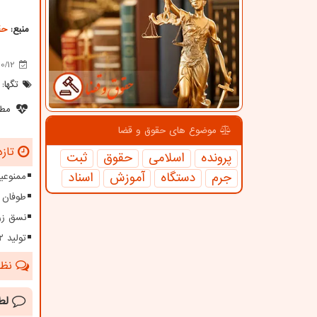
منبع:
حق
0/12
تگها:
مطل
موضوع های حقوق و قضا
تازه
پرونده
اسلامی
حقوق
ثبت
جرم
دستگاه
آموزش
اسناد
ممنوعیت
طوفان ۱۱۵ کیلومتری در سیستا
نسق زر
تولید ۱۲ هزار مگاوات برق از نیروگاه های تجدیدپذیر
نظرا
لط