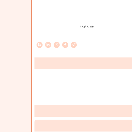
1838
X