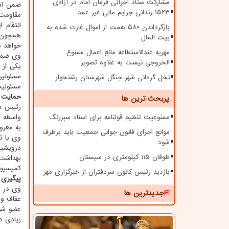
مشارکت ستاد اجرائی فرمان امام در آزادی
ضمن اشا
۱۵۲۳ زندانی جرایم مالی غیر عمد
مقاومت 
انتقام 
بازگرداندن ۵۸۰ همت از اموال غارت شده به
همچون 
بیت المال
خواهد ش
مهریه عندالاستطاعه مانع اعمال ممنوع
وی ضمن 
الخروجی نیست به علاوه تصویر
یکی از 
مسئولین
نخل گردانی شهر جنگل شهرستان رشتخوار
مسئولیت
حمایت ا
پربحث ترین ها
رئیس سا
ممنوعیت تنظیم قولنامه برای اسناد سبزرنگ
واسطه ب
به معروف
موانع اجرای قانون جوانی جمعیت باید برطرف
وی با ت
شود
درویشیا
طوفان ۱۱۵ کیلومتری در سیستان
بهداشت 
کمیسیون
بازدید رئیس کانون سردفتران از خبرگزاری مهر
پیگیری 
جدیدترین ها
عفاف و ح
عضو شور
زیادی د