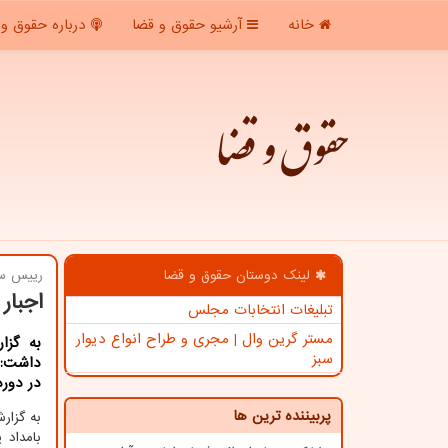
خانه
آرشیو حقوق و قضا
درباره حقوق و 
حقوق و قضا
لینک دوستان حقوق و قضا
رییس سا
اجبار
تبلیغات انتخابات مجلس
مستر گرین وال | مجری و طراح انواع دیوار
به گزا
سبز
داشت: ا
در دوره
پربیننده ترین ها
به گزا
بامداد