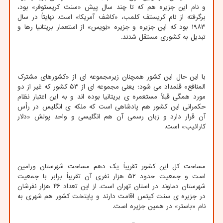
و نام این جزیره هم که تا چند سال پیش «سنت کریستوفر» بود،
برگرفته از نام کریستف کلمب، «کاشف آمریکا» است. نهایتاً در سال
۱۹۸۳ بود که این جزیره و جزیره «نِویس» از استعمار بریتانیا رها و
تبدیل به کشوری مستقل شدند.
با این حال این کشور همچنان زیرمجموعه ای از «کشورهای مشترک
المنافع» قلمداد می شود؛ یعنی مجموعه ای از ۵۳ کشور که غیر از دو
مورد همگی قبلاً مستعمره ی بریتانیا بوده اند و به این اعتبار نظام
حکمرانی این کشور هم پادشاهی است که ملکه ی انگلیس در رأس
آن قرار دارد و زبان رسمی آن هم انگلیسی و واحد پولش «دلار
کارائیب» است.
مساحت کل این کشور تقریباً یک دهم مساحت شهرستان ورامین
است و جمعیت حدود ۵۲ هزار نفری آن تقریباً برابر با جمعیت
شهرستان دماوند در استان تهران است. از این تعداد ۴۶ هزار نفرشان
در جزیره ی سنت کیتس اقامت دارند و پایتخت کشور هم شهری به
نام «باستر» در همین جزیره است.