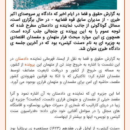
به گزارش حقوق و قضا در ایام اخیر كه دادگاه پر سروصدای اكبر
طبری - از مدیران سابق قوه قضاییه - در حال برگزاری است،
مسائل گوناگونی از جانب نماینده ی دادستان مطرح شده كه
توجه عموم را به این پرونده ی جنجالی جلب كرده است.
همچون ی این موارد مبحث فرار متهمان و مفسدان اقتصادی
به چزیره ای به نام «سنت كیتس» بود كه در آخرین جلسه ی
دادگاه طبری عنوان شد.
به گزارش حقوق و قضا به نقل از ایسنا، قهرمانی نماینده
دادستان
در
این نشست با اشاره به خروج چند تن از متهمان این
پرونده
از کشور،
به مساله ی خروج از کشور و دریافت تابعیت مضاعف توسط
مفسدان اشاره کرد؛ تاکتیکی که با اتکا به قوانین شهروندی کشور
مقصد، حاشیه ای امن برای مفسدان و متهمان فراری بوجود می آورد.
اما این جزیره ای که نماینده ی دادستان به آن اشاره نمود و آنرا
مقصد خیلی از مفسدان و متهمان فراری دانست، کجاست؟ جزیره ای
زیبا در دریای کارائیب که شماری از «میراث جهانی یونسکو» و اقامتگاه
های مجلل را در سواحل آفتابی خود جای داده؛ «فدراسیون سنت
کیتس و نِویس» اینها و بیشتر از اینهاست.
«سنت کیتس» از اوایل قرن هفدهم (۱۶۲۳) مستعمره ی بریتانیا بود