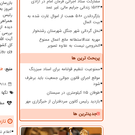
مشارکت ستاد اجرائی فرمان امام در آزادی
بازرسان
۱۵۲۳ زندانی جرایم مالی غیر عمد
امروز ب
رئیس سا
بازگرداندن ۵۸۰ همت از اموال غارت شده به
همراهی
بیت المال
دیده از
نخل گردانی شهر جنگل شهرستان رشتخوار
بررسی ک
آیت الل
مهریه عندالاستطاعه مانع اعمال ممنوع
کل کشور
الخروجی نیست به علاوه تصویر
وی روز 
پربحث ترین ها
ممنوعیت تنظیم قولنامه برای اسناد سبزرنگ
منبع:
ir
موانع اجرای قانون جوانی جمعیت باید برطرف
شود
9/18
طوفان ۱۱۵ کیلومتری در سیستان
تگها:
بازدید رئیس کانون سردفتران از خبرگزاری مهر
مطل
جدیدترین ها
تازه
اعلام ن