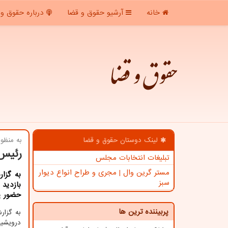
خانه
آرشیو حقوق و قضا
درباره حقوق و 
حقوق و قضا
لینک دوستان حقوق و قضا
به منظو
رئیس 
تبلیغات انتخابات مجلس
مستر گرین وال | مجری و طراح انواع دیوار
به گزا
سبز
بازدید 
حضور ی
پربیننده ترین ها
به گزا
درویشیا