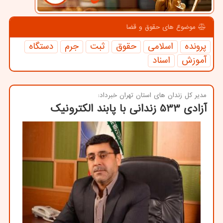
موضوع های حقوق و قضا
پرونده
اسلامی
حقوق
ثبت
جرم
دستگاه
آموزش
اسناد
مدیر كل زندان های استان تهران خبرداد:
آزادی 533 زندانی با پابند الكترونیك