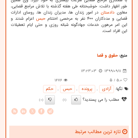
با همکاری مراجع قضایی سرعت بیشتری به خود گیرد. وی همین
طور اظهار داشت: خوشبختانه طی هفته گذشته با تلاش مراجع قضایی،
معاون
دادستان
در امور زندان ها، مدیران زندان ها، روسای ادارات
قضایی و مددکاران ۴۰۰ نفر به مرخصی اختتام
حبس
اعزام شدند و
این امر مرهون خدمات جهادگونه شبانه روزی و حتی ایام تعطیلات
این افراد است.
منبع:
حقوق و قضا
13:23:03
1399/09/11
1676
/ ۵
5.0
تگها:
آزادی
,
پرونده
,
حبس
,
حكم
مطلب را می پسندید؟
(0)
(1)
X
تازه ترین مطالب مرتبط