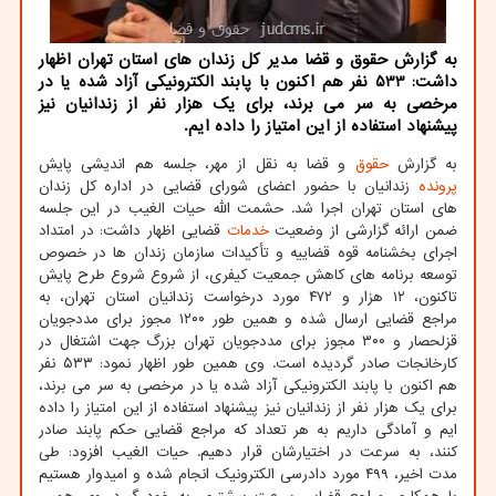
به گزارش حقوق و قضا مدیر كل زندان های استان تهران اظهار
داشت: 533 نفر هم اكنون با پابند الكترونیكی آزاد شده یا در
مرخصی به سر می برند، برای یك هزار نفر از زندانیان نیز
پیشنهاد استفاده از این امتیاز را داده ایم.
به گزارش
حقوق
و قضا به نقل از مهر، جلسه هم اندیشی پایش
پرونده
زندانیان با حضور اعضای شورای قضایی در اداره کل زندان
های استان تهران اجرا شد. حشمت الله حیات الغیب در این جلسه
ضمن ارائه گزارشی از وضعیت
خدمات
قضایی اظهار داشت: در امتداد
اجرای بخشنامه قوه قضاییه و تأکیدات سازمان زندان ها در خصوص
توسعه برنامه های کاهش جمعیت کیفری، از شروع شروع طرح پایش
تاکنون، ۱۲ هزار و ۴۷۲ مورد درخواست زندانیان استان تهران، به
مراجع قضایی ارسال شده و همین طور ۱۲۰۰ مجوز برای مددجویان
قزلحصار و ۳۰۰ مجوز برای مددجویان تهران بزرگ جهت اشتغال در
کارخانجات صادر گردیده است. وی همین طور اظهار نمود: ۵۳۳ نفر
هم اکنون با پابند الکترونیکی آزاد شده یا در مرخصی به سر می برند،
برای یک هزار نفر از زندانیان نیز پیشنهاد استفاده از این امتیاز را داده
ایم و آمادگی داریم به هر تعداد که مراجع قضایی حکم پابند صادر
کنند، به سرعت در اختیارشان قرار دهیم. حیات الغیب افزود: طی
مدت اخیر، ۴۹۹ مورد دادرسی الکترونیک انجام شده و امیدوار هستیم