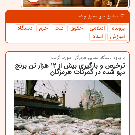
موضوع های حقوق و قضا
پرونده
اسلامی
حقوق
ثبت
جرم
دستگاه
آموزش
اسناد
با ورود دستگاه قضایی هرمزگان صورت گرفت؛
ترخیص و بارگیری بیش از ۱۲ هزار تن برنج
دپو شده در گمركات هرمزگان