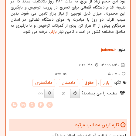
بود این حجم زیاد از برنج به مدت ۲۸۴ روز بلاتکلیف بماند که در
نتیجه اقدام دستگاه قضائی برای تسریع در پروسه ترخیص و بارگیری
این محموله، میزان قابل توجهی از نیاز بازار تامین می شود. بدین
سبب ظرف دو روز با مبادرت به موقع دستگاه قضائی در استان
هرمزگان بیش از ۱۲ هزار تن برنج از گمرکات ترخیص و با بارگیری به
مناطق مختلف کشور در امتداد تامین نیاز
بازار
، عرضه می شود.
منبع:
judcms.ir
16:44:38
1399/08/30
1671
/ ۵
5.0
تگها:
بازار
,
حقوق
,
دادستان
,
دادگستری
مطلب را می پسندید؟
(0)
(1)
X
تازه ترین مطالب مرتبط
ممنوعیت تنظیم قولنامه برای اسناد سبزرنگ