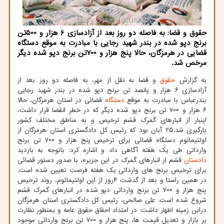
حقوق و قضا: به فاصله دو روز بعد از آزادسازی 6 هزار و 500تن
برنج دپو شده در بندر شهید رجایی با مبادرت به موقع دستگاه
قضایی در هرمزگان، حالا پنج هزار و 700تن برنج دپو شده دیگر
مرخص شد.
به گزارش
حقوق
و قضا به نقل از مهر، به فاصله دو روز بعد از
آزادسازی ۶ هزار و پانصد تن برنج دپو شده در بندر شهید رجایی
بندرعباس با مبادرت به موقع
دستگاه
قضائی در استان هرمزگان، حالا
۶ هزار و ۷۰۰ تن برنج دپو شده دیگر که در خطر انقضا قرار داشت،
اینبار از انبارهای گمرک قشم ترخیص و به مناطق مختلف کشور
بارگیری شد.۲۵ آبان بود که رئیس کل دادگستری استان هرمزگان از
اولتیماتوم دستگاه قضائی برای ترخیص پنج هزار و ۷۰۰ تن برنج
وارداتی طی یک هفته آگاهی داد و اشاره کرد: باتوجه به بازدید
دادستان
قشم از انبارهای گمرک در این جزیره، با صدور دستور قضائی
برای ترخیص برنج های وارداتی یک هفته فرصت تعیین شده است.
در همین راستا و بعد از گذشت ۴روز از این اولتیماتوم، روند ترخیص
پنج هزار و ۷۰۰ تن برنج وارداتی دپو شده در انبارهای گمرک قشم
شروع شده است. علی صالحی، رئیس کل دادگستری استان هرمزگان
دراین زمینه اظهار داشت: در امتداد احقاق حقوق عامه و بمنظور نظارت
بر بازار و تعدیل قیمت ها، پنج هزار و ۷۰۰ تن برنج وارداتی موجود