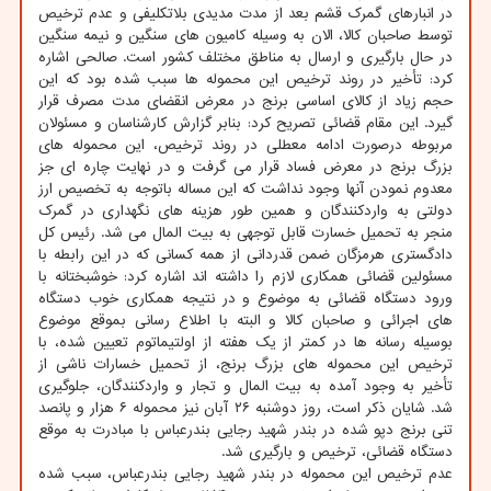
در انبارهای گمرک قشم بعد از مدت مدیدی بلاتکلیفی و عدم ترخیص
توسط صاحبان کالا، الان به وسیله کامیون های سنگین و نیمه سنگین
در حال بارگیری و ارسال به مناطق مختلف کشور است. صالحی اشاره
کرد: تأخیر در روند ترخیص این محموله ها سبب شده بود که این
حجم زیاد از کالای اساسی برنج در معرض انقضای مدت مصرف قرار
گیرد. این مقام قضائی تصریح کرد: بنابر گزارش کارشناسان و مسئولان
مربوطه درصورت ادامه معطلی در روند ترخیص، این محموله های
بزرگ برنج در معرض فساد قرار می گرفت و در نهایت چاره ای جز
معدوم نمودن آنها وجود نداشت که این مساله باتوجه به تخصیص ارز
دولتی به واردکنندگان و همین طور هزینه های نگهداری در گمرک
منجر به تحمیل خسارت قابل توجهی به بیت المال می شد. رئیس کل
دادگستری هرمزگان ضمن قدردانی از همه کسانی که در این رابطه با
مسئولین قضائی همکاری لازم را داشته اند اشاره کرد: خوشبختانه با
ورود دستگاه قضائی به موضوع و در نتیجه همکاری خوب دستگاه
های اجرائی و صاحبان کالا و البته با اطلاع رسانی بموقع موضوع
بوسیله رسانه ها در کمتر از یک هفته از اولتیماتوم تعیین شده، با
ترخیص این محموله های بزرگ برنج، از تحمیل خسارات ناشی از
تأخیر به وجود آمده به بیت المال و تجار و واردکنندگان، جلوگیری
شد. شایان ذکر است، روز دوشنبه ۲۶ آبان نیز محموله ۶ هزار و پانصد
تنی برنج دپو شده در بندر شهید رجایی بندرعباس با مبادرت به موقع
دستگاه قضائی، ترخیص و بارگیری شد.
عدم ترخیص این محموله در بندر شهید رجایی بندرعباس، سبب شده