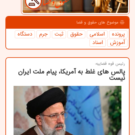
موضوع های حقوق و قضا
پرونده
اسلامی
حقوق
ثبت
جرم
دستگاه
آموزش
اسناد
رئیس قوه قضاییه:
پالس های غلط به آمریكا، پیام ملت ایران
نیست