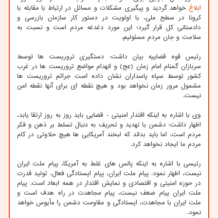
ابلاغ
خواهد گردید و پیگیری مشکلات و مسائل در ارتباط با مقابله با
کرونا در سطح ملی، با اولویت در دستور کار سازمان بازرسی و
دادستانی کل قرار گیرد؛ این مورد دغدغه مردم است و نسبت به
سلامت و جان مردم مسئولیم.
رئیس قوه قضاییه بیان داشت: دستگیری تروریست ها توسط
سربازان گمنام امام زمان (عج) و انهدام مواضع تروریست ها در غرب
کشور توسط سپاه پاسداران نشان داده است جرائم تروریست ها
مشمول مرور زمان نخواهد بود و هیچ نقطه ای برای آنها نقطه امن
نیست.
وی با اشاره به اینکه اقتدار امنیتی - قضایی باید روز به روز ارتقا یابد،
اظهار داشت: دشمن با تهدید و تحریف به دنبال تسلط بر ذهن و فکر
مردم است، اما باید بداند که لبخند آمریکایی ها هیچ حلاوتی در کام
مردم ما ایجاد نخواهد کرد.
رئیسی با اشاره به اینکه پالس های غلط به آمریکا، پیام ملت ایران
نیست، اظهار نمود: پیام ملت ایران، پیام ایستادگی فعال، تولید قدرت
در حوزه امنیتی و اقتصادی و نمایش اقتدار در همه ابعاد است. پیام
ملت ایران پیام ضعف نیست، پیام مجاهدت در راه هدف است و
ملت ایران با مجاهدت، ایستادگی و مقاومت دشمن را مأیوس خواهد
نمود.