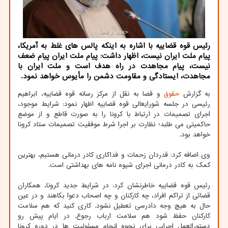
رئیس قوه قضاییه با اشاره به اینكه پالس های غلط به آمریكا،
پیام ملت ایران نیست، اظهار داشت: پیام ملت ایران پیام ضعف
نیست، پیام مجاهدت در راه هدف است و ملت ایران با
مجاهدت، ایستادگی و مقاومت دشمن را مأیوس خواهد نمود.
به گزارش
حقوق
و قضا به نقل از مرکز رسانه قوه قضاییه، ابراهیم
رئیسی در جلسه شورایعالی قوه قضاییه اظهار نمود: شرایط موجود،
اجرای تصمیمات در ارتباط با کرونا را به صورت قاطع و از موضع
حاکمیتی می طلبد؛ نظارت بر اجرا شرط موفقیت تصمیمات ستاد کرونا
خواهد بود.
وی اضافه کرد: قدردان زحمات و فداکاری کادر درمانی هستیم، بهترین
کمک به کادر درمانی اجرای شیوه نامه های بهداشتی است.
رئیس قوه قضاییه خاطرنشان کرد: در شرایط جدید کرونا، همکاران
قضائی از تراکم افراد، چه کارکنان و چه اصحاب دعوا بکاهند و در عین
حال به هیچ وجه دادرسی تعطیل نشود. کاری کنید که هم سلامت
کارکنان حفظ شود هم سلامت ارباب رجوع. در ایام پیش رو
دستورالعمل اجرایی برای نحوه انجام مسئولیت ها در دوره کرونا