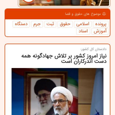
موضوع های حقوق و قضا
پرونده
اسلامی
حقوق
ثبت
جرم
دستگاه
آموزش
اسناد
دادستان كل كشور:
نیاز امروز كشور بر تلاش جهادگونه همه
دست اندركاران است