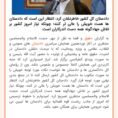
دادستان كل كشور خاطرنشان كرد: انتظار این است كه دادستان
ها همت خویش را عالی تر كنند؛ چونكه نیاز امروز كشور بر
تلاش جهادگونه همه دست اندركاران است.
به گزارش
حقوق
و قضا به نقل از مهر، حجت الاسلام والمسلمین
منتظری در آغاز نوزدهمین همایش سراسری
دادستان
های عمومی و
انقلاب، نظامی و ویژه روحانیت که با مبحث «نقش دادستان در
امنیت، حقوق عامه و پشتیبانی از تولید» با حضور آیت الله رئیسی و
به صورت ویدئو کنفرانسی برگزار شد، ابراز امیدواری کرد که جنبه
کاربردی این همایش کاملاً محسوس و ملموس باشد. وی از رؤسای
کل دادگستری ها و دادستان ها خواست نکات مورد توجه خویش را
به صورت مکتوب به دادستانی کل کشور ارسال کنند تا در جمع بندی
نهایی مورد توجه قرار گیرد. دادستان کل کشور خاطرنشان کرد: انتظار
این است که دادستان ها همت خویش را عالی تر کنند؛ چونکه نیاز
امروز کشور بر تلاش جهادگونه همه دست اندرکاران است. حجت
الاسلام والمسلمین منتظری تصریح کرد: امیدوارم با خطوط ترسیمی
که امروز از جانب ریاست قوه قضائیه برای دادستان ها تبیین می
شود خروجی همایش برای همگان مفید باشد.