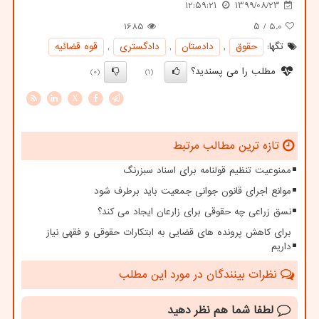
12:59:21
1399/08/23
1685
/ ۵
5.0
تگها:
حقوق
,
دادستان
,
دادگستری
,
قوه قضائیه
مطلب را می پسندید؟
(0)
(1)
X
تازه ترین مطالب مرتبط
ممنوعیت تنظیم قولنامه برای اسناد سبزرنگ
موانع اجرای قانون جوانی جمعیت باید برطرف شود
نسق زراعی چه حقوقی برای زارعان ایجاد می کند؟
برای کاهش پرونده های قضایی به ابتکارات حقوقی و فقهی نیاز
داریم
نظرات بینندگان در مورد این مطلب
لطفا شما هم
نظر دهید