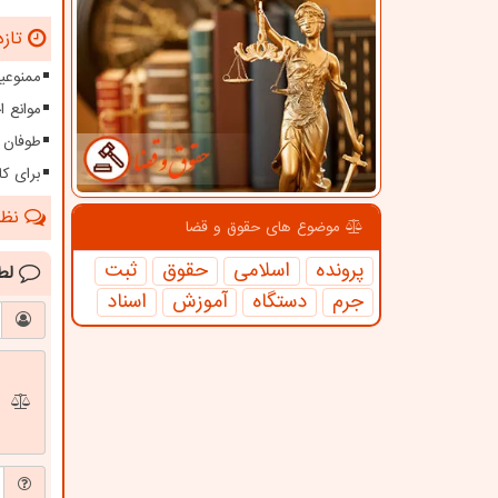
تازه
ممنوعیت
موانع 
طوفان ۱۱۵ کیلومتری در سیستا
برای کا
نظرا
موضوع های حقوق و قضا
پرونده
اسلامی
حقوق
ثبت
لط
جرم
دستگاه
آموزش
اسناد