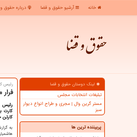
خانه
آرشیو حقوق و قضا
درباره حقوق و 
حقوق و قضا
لینک دوستان حقوق و قضا
رئیس كل
فرار 
تبلیغات انتخابات مجلس
مستر گرین وال | مجری و طراح انواع دیوار
رئیس ك
سبز
كارت با
كارتن خ
پربیننده ترین ها
به گزا
هاشمیان