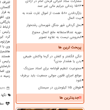
مشارکت ستاد اجرائی فرمان امام در آزادی
اشراف اط
۱۵۲۳ زندانی جرایم مالی غیر عمد
گلستان،
به فرار 
بازگرداندن ۵۸۰ همت از اموال غارت شده به
وی اظها
بیت المال
بازرگان
نخل گردانی شهر جنگل شهرستان رشتخوار
ارتباط ت
رئیس کل
مهریه عندالاستطاعه مانع اعمال ممنوع
الخروجی نیست به علاوه تصویر
هزارتوما
وی با اشاره به شناسایی ۱۰۰ فقره از این
پربحث ترین ها
هاشمیان
تنگی انگشتر و کفش در گرما واکنش طبیعی
هستند با
بدن یا هشدار جدی؟
رئیس کل
نارضایتی
ممنوعیت تنظیم قولنامه برای اسناد سبزرنگ
موانع اجرای قانون جوانی جمعیت باید برطرف
زمینه د
شود
طوفان ۱۱۵ کیلومتری در سیستان
8/21
تگها:
جدیدترین ها
مطل