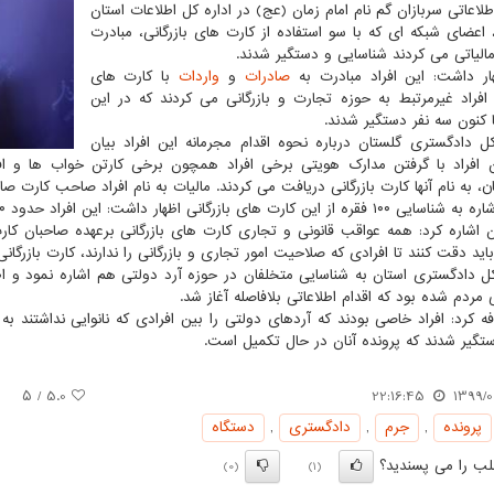
لاعاتی سربازان گم نام امام زمان (عج) در اداره کل اطلاعات استان
 اعضای شبکه ای که با سو استفاده از کارت های بازرگانی، مبادرت
مالیاتی می کردند شناسایی و دستگیر شدند.
ر داشت: این افراد مبادرت به
صادرات
و
واردات
با کارت های
ی افراد غیرمرتبط به حوزه تجارت و بازرگانی می کردند که در این
ا کنون سه نفر دستگیر شدند.
 دادگستری گلستان درباره نحوه اقدام مجرمانه این افراد بیان
ن، به نام آنها کارت بازرگانی دریافت می کردند. مالیات به نام افراد صاحب کارت ص
 کارت های بازرگانی اظهار داشت: این افراد حدود ۱۰۰ میلیارد تومان فرار مالیاتی داشتند.
 اشاره کرد: همه عواقب قانونی و تجاری کارت های بازرگانی برعهده صاحبان ک
ید دقت کنند تا افرادی که صلاحیت امور تجاری و بازرگانی را ندارند، کارت بازرگانی
 دادگستری استان به شناسایی متخلفان در حوزه آرد دولتی هم اشاره نمود و 
 مردم شده بود که اقدام اطلاعاتی بلافاصله آغاز شد.
ستگیر شدند که پرونده آنان در حال تکمیل است.
/ ۵
5.0
22:16:45
1399/0
پرونده
,
جرم
,
دادگستری
,
دستگاه
ب را می پسندید؟
(0)
(1)