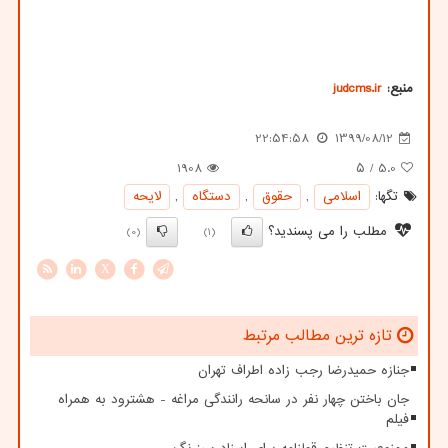
منبع:
judcms.ir
22:54:58
1399/08/12
1908
/ ۵
5.0
تگها:
اسلامی
,
حقوق
,
دستگاه
,
لایحه
مطلب را می پسندید؟
(0)
(1)
X
تازه ترین مطالب مرتبط
جنازه حمیدرضا رجب زاده اطراف تهران
جان باختن چهار نفر در سانحه رانندگی مراغه - هشترود به همراه
فیلم