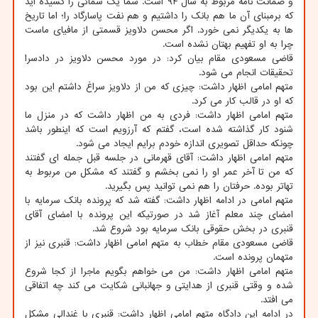
و ضمانت نامه مربوط به سال ۹۴ است. شما یک شمائی را کشیده اید
که برمبنای آن ما هم بانک را داشتیم و هم نفت پاسارگاد را؛ اما تاریخ
ها به یکدیگر نمی خورد. اگر محسن دلاویز قسمتی از مافیای ماست
چرا به او تفهیم بهتان نشده است.
قاضی مسعودی مقام بیان کرد: در مورد محسن دلاویز در دادسرا
تحقیقات انجام می شود.
متهم امامی اظهار داشت: چیزی که من از دلاویز سراغ داشتم این بود
که او در قالب کار می کرد.
متهم امامی اظهار داشت: فردی به من اظهار داشت که در منزل ما
شنود کار گذاشته شده است، گفتم که آرزویم است که اینطور باشد
چونکه حداقل تصویری اندازه خودم برایم ایجاد می شود.
متهم امامی اظهار داشت: آقای قهرمانی در جلسه قبل جمله ای گفتند
که من تا آخر عمر او را نمی بخشم و گفتند که مشکل من مربوط به
تهاتر بوده. حرفتان را هم نمی توانید پس بگیرید.
متهم امامی در ادامه اظهار داشت: گفته شد که پرونده بانک سرمایه با
امضای چند معلم آغاز شد در صورتیکه این پرونده با امضای آقای
قنبری در بخش حقوقی بانک سرمایه بود شروع شد.
قاضی مسعودی مقام خطاب به متهم امامی اظهار داشت: قنبری نیز از
متهمان پرونده است.
متهم امامی اظهار داشت: من می خواهم بگویم ماجرا از کجا شروع
شده و وقتی قنبری از هدایتی و جهانبانی شکایت می کند چه اتفاقی
می افتد.
در ادامه این دادگاه متهم امامی اظهار داشت: قنبری با غندالی مشکل