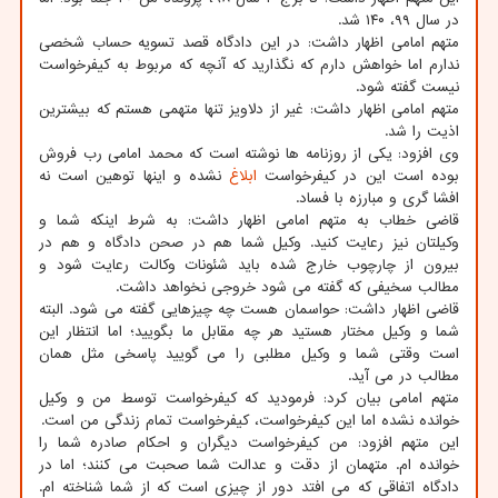
در سال ۹۹، ۱۴۰ شد.
متهم امامی اظهار داشت: در این دادگاه قصد تسویه حساب شخصی
ندارم اما خواهش دارم که نگذارید که آنچه که مربوط به کیفرخواست
نیست گفته شود.
متهم امامی اظهار داشت: غیر از دلاویز تنها متهمی هستم که بیشترین
اذیت را شد.
وی افزود: یکی از روزنامه ها نوشته است که محمد امامی رب فروش
بوده است این در کیفرخواست
ابلاغ
نشده و اینها توهین است نه
افشا گری و مبارزه با فساد.
قاضی خطاب به متهم امامی اظهار داشت: به شرط اینکه شما و
وکیلتان نیز رعایت کنید. وکیل شما هم در صحن دادگاه و هم در
بیرون از چارچوب خارج شده باید شئونات وکالت رعایت شود و
مطالب سخیفی که گفته می شود خروجی نخواهد داشت.
قاضی اظهار داشت: حواسمان هست چه چیزهایی گفته می شود. البته
شما و وکیل مختار هستید هر چه مقابل ما بگویید؛ اما انتظار این
است وقتی شما و وکیل مطلبی را می گویید پاسخی مثل همان
مطالب در می آید.
متهم امامی بیان کرد: فرمودید که کیفرخواست توسط من و وکیل
خوانده نشده اما این کیفرخواست، کیفرخواست تمام زندگی من است.
این متهم افزود: من کیفرخواست دیگران و احکام صادره شما را
خوانده ام. متهمان از دقت و عدالت شما صحبت می کنند؛ اما در
دادگاه اتفاقی که می افتد دور از چیزی است که از شما شناخته ام.