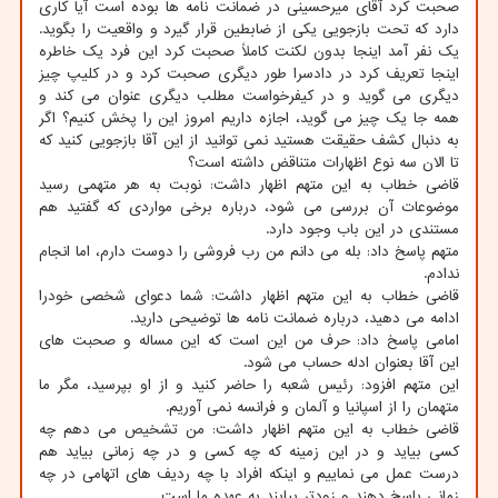
صحبت کرد آقای میرحسینی در ضمانت نامه ها بوده است آیا کاری
دارد که تحت بازجویی یکی از ضابطین قرار گیرد و واقعیت را بگوید.
یک نفر آمد اینجا بدون لکنت کاملاً صحبت کرد این فرد یک خاطره
اینجا تعریف کرد در دادسرا طور دیگری صحبت کرد و در کلیپ چیز
دیگری می گوید و در کیفرخواست مطلب دیگری عنوان می کند و
همه جا یک چیز می گوید، اجازه داریم امروز این را پخش کنیم؟ اگر
به دنبال کشف حقیقت هستید نمی توانید از این آقا بازجویی کنید که
تا الان سه نوع اظهارات متناقض داشته است؟
قاضی خطاب به این متهم اظهار داشت: نوبت به هر متهمی رسید
موضوعات آن بررسی می شود، درباره برخی مواردی که گفتید هم
مستندی در این باب وجود دارد.
متهم پاسخ داد: بله می دانم من رب فروشی را دوست دارم، اما انجام
ندادم.
قاضی خطاب به این متهم اظهار داشت: شما دعوای شخصی خودرا
ادامه می دهید، درباره ضمانت نامه ها توضیحی دارید.
امامی پاسخ داد: حرف من این است که این مساله و صحبت های
این آقا بعنوان ادله حساب می شود.
این متهم افزود: رئیس شعبه را حاضر کنید و از او بپرسید، مگر ما
متهمان را از اسپانیا و آلمان و فرانسه نمی آوریم.
قاضی خطاب به این متهم اظهار داشت: من تشخیص می دهم چه
کسی بیاید و در این زمینه که چه کسی و در چه زمانی بیاید هم
درست عمل می نماییم و اینکه افراد با چه ردیف های اتهامی در چه
زمانی پاسخ دهند و زودتر بیایند به عهده ما است.