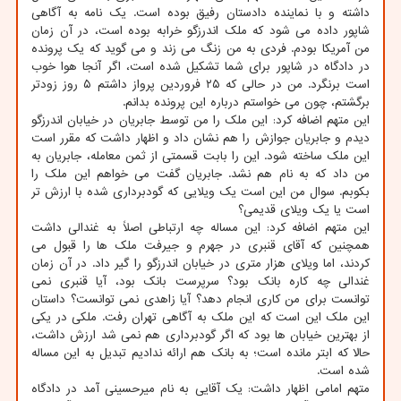
داشته و با نماینده دادستان رفیق بوده است. یک نامه به آگاهی
شاپور داده می شود که ملک اندرزگو خرابه بوده است، در آن زمان
من آمریکا بودم. فردی به من زنگ می زند و می گوید که یک پرونده
در دادگاه در شاپور برای شما تشکیل شده است، اگر آنجا هوا خوب
است برنگرد. من در حالی که ۲۵ فروردین پرواز داشتم ۵ روز زودتر
برگشتم، چون می خواستم درباره این پرونده بدانم.
این متهم اضافه کرد: این ملک را من توسط جابریان در خیابان اندرزگو
دیدم و جابریان جوازش را هم نشان داد و اظهار داشت که مقرر است
این ملک ساخته شود. این را بابت قسمتی از ثمن معامله، جابریان به
من داد که به نام هم نشد. جابریان گفت می خواهم این ملک را
بکوبم. سوال من این است یک ویلایی که گودبرداری شده با ارزش تر
است یا یک ویلای قدیمی؟
این متهم اضافه کرد: این مساله چه ارتباطی اصلاً به غندالی داشت
همچنین که آقای قنبری در جهرم و جیرفت ملک ها را قبول می
کردند، اما ویلای هزار متری در خیابان اندرزگو را گیر داد. در آن زمان
غندالی چه کاره بانک بود؟ سرپرست بانک بود، آیا قنبری نمی
توانست برای من کاری انجام دهد؟ آیا زاهدی نمی توانست؟ داستان
این ملک این است که این ملک به آگاهی تهران رفت. ملکی در یکی
از بهترین خیابان ها بود که اگر گودبرداری هم نمی شد ارزش داشت،
حالا که ابتر مانده است؛ به بانک هم ارائه ندادیم تبدیل به این مساله
شده است.
متهم امامی اظهار داشت: یک آقایی به نام میرحسینی آمد در دادگاه