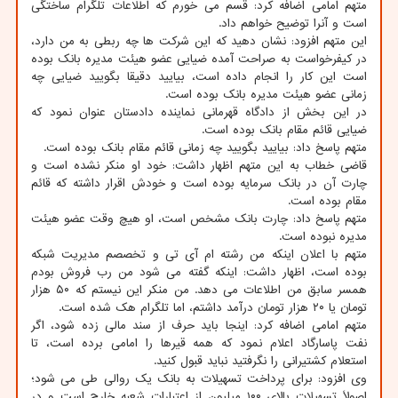
متهم امامی اضافه کرد: قسم می خورم که اطلاعات تلگرام ساختگی
است و آنرا توضیح خواهم داد.
این متهم افزود: نشان دهید که این شرکت ها چه ربطی به من دارد،
در کیفرخواست به صراحت آمده ضیایی عضو هیئت مدیره بانک بوده
است این کار را انجام داده است، بیایید دقیقا بگویید ضیایی چه
زمانی عضو هیئت مدیره بانک بوده است.
در این بخش از دادگاه قهرمانی نماینده دادستان عنوان نمود که
ضیایی قائم مقام بانک بوده است.
متهم پاسخ داد: بیایید بگویید چه زمانی قائم مقام بانک بوده است.
قاضی خطاب به این متهم اظهار داشت: خود او منکر نشده است و
چارت آن در بانک سرمایه بوده است و خودش اقرار داشته که قائم
مقام بوده است.
متهم پاسخ داد: چارت بانک مشخص است، او هیچ وقت عضو هیئت
مدیره نبوده است.
متهم با اعلان اینکه من رشته ام آی تی و تخصصم مدیریت شبکه
بوده است، اظهار داشت: اینکه گفته می شود من رب فروش بودم
همسر سابق من اطلاعات می دهد. من منکر این نیستم که ۵۰ هزار
تومان یا ۲۰ هزار تومان درآمد داشتم، اما تلگرام هک شده است.
متهم امامی اضافه کرد: اینجا باید حرف از سند مالی زده شود، اگر
نفت پاسارگاد اعلام نمود که همه قیرها را امامی برده است، تا
استعلام کشتیرانی را نگرفتید نباید قبول کنید.
وی افزود: برای پرداخت تسهیلات به بانک یک روالی طی می شود؛
اصولاً تسهیلات بالای ۱۰۰ میلیون از اعتبارات شعبه خارج است و در