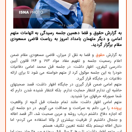
به گزارش حقوق و قضا دهمین جلسه رسیدگی به اتهامات متهم
امامی و دیگر متهمان بامداد امروز به ریاست قاضی مسعودی
مقام برگزار گردید.
به گزارش
حقوق
و قضا به نقل از میزان، قاضی مسعودی مقام ضمن
اعلام رسمیت جلسه و تفهیم مفاد مواد ۱۹۳ و ۱۹۴ قانون آیین
دادرسی کیفری، اظهار داشت: در جلسه قبل محمد امامی دفاعیات
خودرا به این جلسه موکول کرد از متهم خواسته می شود تا برای ارائه
دفاعیات در جایگاه قرار گیرد.
متهم امامی ضمن قرار گیری در جایگاه اظهار داشت: قصد صحبتهای
حاشیه ای ندارم انتظار حمایت ندارم. بلکه انتظار شنیده شدن دارم که
شما صبورانه حرفهای مرا شنیدید.
متهم امامی اظهار داشت: مانند تمام جلسات قبل آنچه از واقعیت
پرونده
را می دانم به صراحت و صداقت می گویم. در دو جلسه ای
که اجازه دفاع داشتم درباب روشه و مرین صحبت شد، اگر قصد اطاله
و جنجال داشتیم از ظرفیت بیشتری از وکلا استفاده می کردم؛ اما
دنبال اطاله نیستم بلکه تشنه تعیین تکلیف هستم.
این متهم اظهار داشت: تا برج ۲ سال ۹۸، پرونده من ۲۰ جلد بود؛ اما