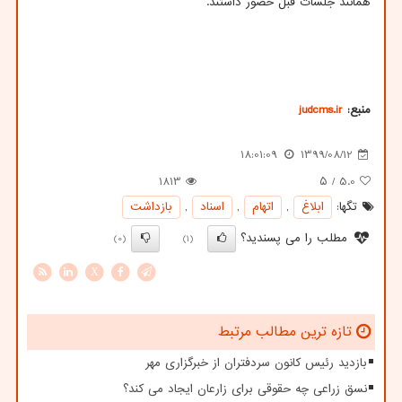
همانند جلسات قبل حضور داشتند.
منبع:
judcms.ir
18:01:09
1399/08/12
1813
/ ۵
5.0
تگها:
ابلاغ
,
اتهام
,
اسناد
,
بازداشت
مطلب را می پسندید؟
(0)
(1)
X
تازه ترین مطالب مرتبط
بازدید رئیس کانون سردفتران از خبرگزاری مهر
نسق زراعی چه حقوقی برای زارعان ایجاد می کند؟