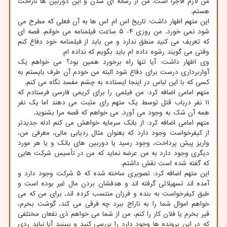
من لازم الاجرا است. من از رسانه ای شدن و این دوربین ها ناراحت
هستم.
این متهم اظهار داشت: تاریخ اس ام اس ها به آن فعلی که مطرح می
شود نمی خورد. من روزی ۴- ۵ ساعت فیلمنامه می خوانم. قصه ای
که تعریف می کنید منطق ندارد و من باید از فیلمنامه خود دفاع کنم
وقتی می گویند رشوه داده ام باید بگویم که نداده ام.
وی اظهار داشت: آیا تنها راه برخورد همین بود؟ می خواهم یک
آواربرداری درست برای دفاع شود البته من خودم آن طرف بایستم به
کسی که با این لباس در اینجا ایستاده به چشم مفسد نگاه می کنم.
متهم امامی اضافه کرد: من فیلمی را برای کریمی فارسی فرستادم که
۱۱ نفر درباب قتل توسط یک متهم رای مثبت می دهند اما یک نفر
همه آن شک به وجود می آورد. می خواهم که قصه مرا بشنوید.
متهم امامی اضافه کرد: از بانک سرمایه خواهش می کنم ادله جدیدتر
از کیفرخواست وجود دارد که بعنوان مثال ردیابی مالی، معرفی من،
واریز پیش پرداخت، وجود رسید یا دوربین های بانک و یا هر مورد
دیگری وجود دارد به من عرضه نماید که من در تأسیس شرکت هایی
که گفته شده است نقش داشتم.
این متهم اضافه کرد: تصویری ساخته شده که ۵ شرکت وجود دارد و
آمده اند تسهیلاتی گرفته اند و هدفشان بردن مال غیر بوده است و
طبق کیفرخواست به بنده و فرزان منتسب کرده اند، برای من که می
خواهم اموال شما را به تاراج ببرد چه فرقی می کند، گوشت بخرم،
قیر بخرم یا فلان کار را کنم، من از شما می خواهم ذی نفعان مختلفی
که در این پرونده ها وجود دارد را بررسی کنید و ببینید آیا نباید ردی