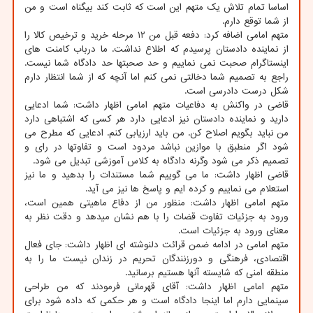
اساسا تمام تلاش یک متهم این است که ثابت کند بیگناه است و من
از شما توقع دارم.
متهم امامی اضافه کرد: دفعه قبل من ۱۲ مرحله خرید و ترخیص کالا را
از نماینده دادستان پرسیدم که اطلاع نداشت. ما درباب کامنت های
اینستاگرام صحبت نمی نماییم و حد صحبتها حد دادگاه شما نیست.
راجع به تصمیم شما دخالتی نمی کنم اما آنچه که از شما انتظار دارم
شکل درست دادرسی است.
قاضی در واکنش به دفاعیات متهم امامی اظهار داشت: شما ادعایی
دارید و نماینده دادستان نیز ادعایی دارد هر کسی که اشتباهی دارد
من نباید بگویم اصلاح کن. من باید ارزیابی کنم. ادعایی که مطرح می
شود اگر منطبق با موازین نباشد مردود است و تفاوتها در رای و
تصمیم ذکر می شود وگرنه دادگاه به کلاس آموزشی تبدیل می شود.
قاضی اظهار داشت: ما می گوییم شما مستندات را بدهید و ما نیز
استعلام می نماییم و کرده ایم و پاسخ ها نیز می آید.
متهم امامی اظهار داشت: منظور من از دفاع ماهیتی همین است،
ورود به جزئیات تفاوت قضات را با هم نشان میدهد و دقت نظر به
معنای ورود به جزئیات است.
متهم امامی در ادامه ضمن قرائت دلنوشته ای اظهار داشت: جای فعال
اقتصادی، فرهنگی و دورزنندگان تحریم در زندان نیست ما را به
منطقه امنی که شایسته آنها هستیم برسانید.
متهم امامی اظهار داشت: آقای قهرمانی فرمودند که من طراحی
سینمایی دارم اما اینجا دادگاه است و هر حکمی که داده شود برای