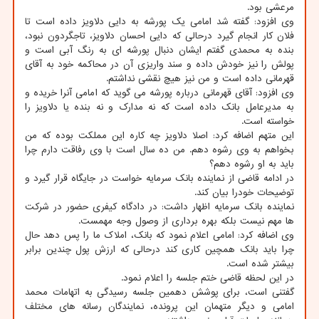
مرعشی بود.
وی افزود: گفته شد امامی یک پورشه به دایی دلاویز داده است تا
فلان کار انجام گیرد درحالی که دایی احسان دلاویز، تاجگردون نبود،
بنده به محمدی گفتم ایشان دنبال پورشه ای به رنگ آبی است و
پولش را نیز خودش داده و سند واریزی آن در محاکمه خود به آقای
قهرمانی داده است و من نیز هیچ نقشی نداشتم.
وی افزود: آقای قهرمانی درباره پورشه می گوید که امامی آنرا خریده و
به مدیرعامل بانک داده است که نه مدارک و نه بنده یا دلاویز را
خواسته است.
این متهم اضافه کرد: اصلا دلاویز چه کاره این مملکت بوده که من
بخواهم به وی رشوه دهم. من ده سال است با وی رفاقت دارم چرا
باید به او رشوه دهم؟
در ادامه قاضی از نماینده بانک سرمایه خواست در جایگاه قرار گیرد و
توضیحات خودرا بیان کند.
نماینده بانک سرمایه اظهار داشت: در دادگاه کیفری حضور در شرکت
ها مهم نیست بلکه بهره برداری از وصول وجه مهمست.
وی اضافه کرد: امامی اعلام نمود که بانک، املاک ما را پس دهد حال
چرا باید بانک همچین کاری کند درحالی که ارزش پول چندین برابر
بیشتر شده است.
در این لحظه قاضی ختم جلسه را اعلام نمود.
گفتنی است، برای پوشش دهمین جلسه رسیدگی به اتهامات محمد
امامی و دیگر متهمان این پرونده، نمایندگان رسانه های مختلف