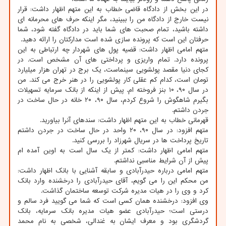
در این بخش از دادگاه قاضی خطاب به این متهم اظهار داشت: قرار
نیست خارج از دادگاه من را ببینید، مگر اینکه حرف های محرمانه ای
داشته باشید، تمام صحبت های شما باید در دادگاه گفته شود، شما
حرفتان این است که پرونده سازی شده است مدارکتان را ارائه دهید.
متهم امامی اظهار داشت: قضیه پول های شهردار چه ارتباطی به این
پرونده دارد. تمام واریزی و پرداختی های آن مشخص است. در
کجای دنیا مقصد پولشویی سینماست، یک برج در تهران هزار میلیارد
تومان است، کدام کم عقلی کار پولشویی را در هنر خرج می کند. من
در سال ۹۰، ۱۰ بنز فروخته ام. پیش از اینکه از بانک سرمایه تسهیلات
بگیرم شاهگوش را شروع کردم، سال ۹۰، ۲۰ خانه در حال ساخت در
جردن داشتم.
قهرمانی خطاب به این متهم اظهار داشت: سندهای آنرا بیاورید.
متهم افزود: در سال ۹۰، ۲۰ واحد در حال ساخت در جردن داشتم
تاریخ پرداخت ها در سریال شهرزاد را بررسی کنید.
متهم امامی اظهار داشت: کمتر از یک سال است به اوین آمده ام
پیش از آن شرایط مناسبی نداشتم.
متهم امامی درباره حیدرآبادی و سابقه آشنایی با بانک اظهار داشت:
من محکم این را می گویم، آقای حیدرآبادی را درخشنده وارد بانک
کرد و وی را در هیات مدیره شرکت توسعه ساختمان گذاشت.
وی افزود: درخشنده همان کسی است که شما می گویید فرد سالم و
درستی است؛ حیدرآبادی عضو هیات مدیره بانک سرمایه، بانک
گردشگری بود و معرف ایشان به غندالی، شخصی به نام محمد