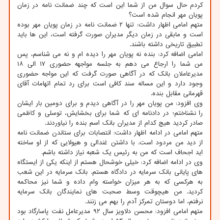
کردم حال سوال من از شما این است که چند ضمانت نامه در زمان
پویان مهر انجام شده است؟
متهم امامی اظهار داشت: تنها ۲ ضمانت نامه در زمان پویان مهر بوده
است و مابقی در زمان دیگر مدیران صورت گرفته است، این ها باید
تطبیق تاریخی داشته باشند.
امامی اضافه کرد: بنده نه پویان مهر را دیده ام و نه می شناسم، پس
من شما را ارجاع می دهم به جلسه مواجهه حضوری ۱۷ الی ۱۸
مدیرعاملان بانک که در آگاهی صورت گرفت که این مواجه حضوری
وجود دارد و این مساله سند کافی است برای رد تمام اتهامات آقای
قهرمانی مقابل بنده.
وی افزود: من پویان مهر را در آگاهی دیدم و برای دومین بار ایشان
را نشناختم؛ در دادنامه ای که شما برای بخشایش، توسلی و کاظمی
صادر کردید هیچ کدام از مدیران بانک اسم بنده را نیاوردند.
متهم امامی در ادامه اظهار داشت: انتصابات برای ستاندن ضمانت نامه
از دید من مردود است. با داشتن غندالی و هیولایی که از او ساخته
اید اجحاف است که من به رئیس یک شعبه نیاز داشته باشم.
وی در ادامه اضافه کرد: خیلی خوشحال هستم از اینکه یکی از ایستگاه
های پایانی بانک سرمایه در دادگاه هستم. بانک سرمایه در این شعب
به هرکسی که به هر میزان خواسته وام داده و شما نیز محاکمه
کردید. من هیچوقت وسط صحبت های نمایندگان بانک سرمایه
نرفتم، اما دوستان تمرکز آدم را بهم می زنند.
متهم امامی افزود: محسن دلاویز سال ۹۲ مدیرعامل نفت پاسارگاد بود