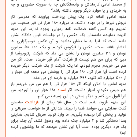
از محمد امامی کارمندش و وابستگانش چه به صورت حضوری و چه
به خریدی و یا موارد دیگر وجود داشته باشد؟
متهم امامی اضافه کرد: یک پیش پرداخت بیاورند که مدرسی کار
فروش قیرها را بر عهده داشته. ما درباره ۱۸۰ هزار تن قیر صحبت می
نماییم چه کسی گفته ضمانت نامه ردیابی وجود ندارد. این متهم
افزود: نماینده دادستان یک عکسی را در جلسات قبلی دادگاه نشان
داده است که آنرا به ما نشان ندادید و آن عکس درخبرگزاری ها
انتشار یافته است، عکس را فوکوس کردیم و یک عدد ۵۰ میلیون
تومان و ۳۹ میلیون تومان را نشان می داد که شرکت پتروپرشیا از
دبی که برای من هم نیست از شرکت آدام قیر خریده است، اگر من
هم می خریدم مجرم نبودم، اما یک شرکت از یک شرکت دیگر خریده
کرده است آیا هزار تن، ۱۸۰ هزار تن را پوشش می دهد؛ این مبلغ را
از ۵۰۰ میلیارد کم کنید، ۴۹۹ میلیارد و خرده ای می ماند.
متهم امامی با اعلان اینکه اگر ۱۸۰ هزار تن را هم من می خریدم باز
هم جرمی نکردم، اظهار داشت: اگر
اسناد
۱۸۰ هزار تن را آوردید من
آنرا قبول می کنم و دیگر بحثی در این زمینه نمی کنم.
این متهم افزود: یادم است در سال ۹۵ پیش از
بازداشت
حاجیان
گفت هدایتی می خواهد شما را ببیند. هدایتی از ما خواست سریالی را
تولید و پخش آنرا برعهده بگیریم، ما وارد تولید سریال شدیم، هدایتی
بعدا دستگیر شد و ۲ میلیارد چک داده بود وصول نشد، آن چک برای
یک فرد دیگری بوده است آیا این نشان میدهد که ما پولشویی کرده
ایم؟