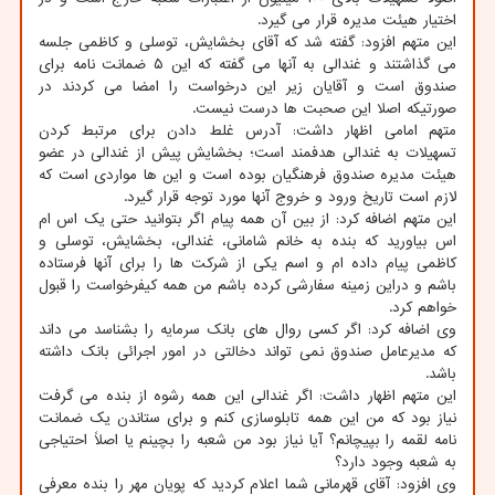
اختیار هیئت مدیره قرار می گیرد.
این متهم افزود: گفته شد که آقای بخشایش، توسلی و کاظمی جلسه
می گذاشتند و غندالی به آنها می گفته که این ۵ ضمانت نامه برای
صندوق است و آقایان زیر این درخواست را امضا می کردند در
صورتیکه اصلا این صحبت ها درست نیست.
متهم امامی اظهار داشت: آدرس غلط دادن برای مرتبط کردن
تسهیلات به غندالی هدفمند است؛ بخشایش پیش از غندالی در عضو
هیئت مدیره صندوق فرهنگیان بوده است و این ها مواردی است که
لازم است تاریخ ورود و خروج آنها مورد توجه قرار گیرد.
این متهم اضافه کرد: از بین آن همه پیام اگر بتوانید حتی یک اس ام
اس بیاورید که بنده به خانم شامانی، غندالی، بخشایش، توسلی و
کاظمی پیام داده ام و اسم یکی از شرکت ها را برای آنها فرستاده
باشم و دراین زمینه سفارشی کرده باشم من همه کیفرخواست را قبول
خواهم کرد.
وی اضافه کرد: اگر کسی روال های بانک سرمایه را بشناسد می داند
که مدیرعامل صندوق نمی تواند دخالتی در امور اجرائی بانک داشته
باشد.
این متهم اظهار داشت: اگر غندالی این همه رشوه از بنده می گرفت
نیاز بود که من این همه تابلوسازی کنم و برای ستاندن یک ضمانت
نامه لقمه را بپیچانم؟ آیا نیاز بود من شعبه را بچینم یا اصلاً احتیاجی
به شعبه وجود دارد؟
وی افزود: آقای قهرمانی شما اعلام کردید که پویان مهر را بنده معرفی