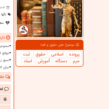
8/04
تگها:
مطل
تازه
موضوع های حقوق و قضا
ممنوعیت
موانع 
پرونده
اسلامی
حقوق
ثبت
جرم
دستگاه
آموزش
اسناد
نسق زر
برای کا
نظرا
لط