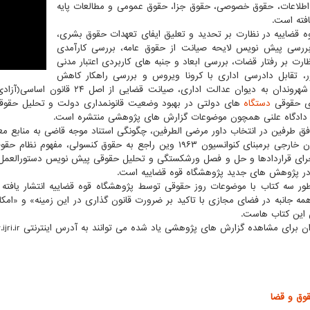
اطلاعات، حقوق خصوصی، حقوق جزا، حقوق عمومی و مطالعات پایه
افته است.
 قضاییه در نظارت بر تحدید و تعلیق ایفای تعهدات حقوق بشری،
ررسی پیش نویس لایحه صیانت از حقوق عامه، بررسی کارآمدی
ارت بر رفتار قضات، بررسی ابعاد و جنبه های کاربردی اعتبار مدنی
، تقابل دادرسی اداری با کرونا ویروس و بررسی راهکار کاهش
مراجعه شهروندان به دیوان عدالت ا
ی حقوقی
دستگاه
های دولتی در بهبود وضعیت قانونمداری دولت و تحلیل حقوق
 دادگاه علنی همچون موضوعات گزارش های پژوهشی منتشره است.
فق طرفین در انتخاب داور مرضی الطرفین، چگونگی استناد موجه قاضی به منابع معت
شهروندان خارجی برمبنای کنوانسیون ۱۹۶۳ وین راجع به حقوق کن
جرای قراردادها و حل و فصل ورشکستگی و تحلیل حقوقی پیش نویس دستورالعمل ار
ر پژوهش های جدید پژوهشگاه قوه قضاییه است.
ر سه کتاب با موضوعات روز حقوقی توسط پژوهشگاه قوه قضاییه انتشار یافته که 
مه جانبه در فضای مجازی با تاکید بر ضرورت قانون گذاری در این زمینه» و «امک
این کتاب هاست.
رای مشاهده گزارش های پژوهشی یاد شده می توانند به آدرس اینترنتی www.ijri.ir بخش تازه های پژوهش مراجعه کنند.
وق و قضا