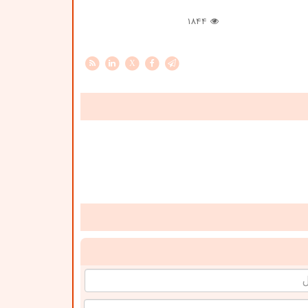
1844
X