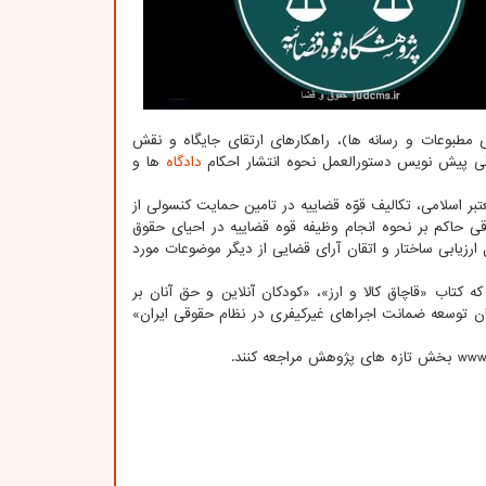
داری، صیانت قضایی از اصل ۲۴ قانون اساسی(آزادی مطبوعات و رسانه ها)، راهکارهای ارتقای جایگاه و نقش
ی پیش نویس دستورالعمل نحوه انتشار احکام
دادگاه
ها و
بر اسلامی، تکالیف قوّه قضاییه در تامین حمایت کنسولی از
سولی، مفهوم نظام حقوقی حاکم بر نحوه انجام وظیفه قوه قضاییه در احیای حقوق
زیابی ساختار و اتقان آرای قضایی از دیگر موضوعات مورد
کتاب «قاچاق کالا و ارز»، «کودکان آنلاین و حق آنان بر
ان توسعه ضمانت اجراهای غیرکیفری در نظام حقوقی ایران»