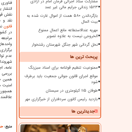
مشارکت ستاد اجرائی فرمان امام در آزادی
فناوری 
۱۵۲۳ زندانی جرایم مالی غیر عمد
انتشار ی
نقش قوه
بازگرداندن ۵۸۰ همت از اموال غارت شده به
نقد و ب
بیت المال
قانون
نظ
مهریه عندالاستطاعه مانع اعمال ممنوع
در کشور
الخروجی نیست به علاوه تصویر
واحدها
نخل گردانی شهر جنگل شهرستان رشتخوار
برگزاری
عدم توا
پربحث ترین ها
ممنوعیت تنظیم قولنامه برای اسناد سبزرنگ
عامه، ا
بررسی د
موانع اجرای قانون جوانی جمعیت باید برطرف
همین طو
شود
امنیت ه
طوفان ۱۱۵ کیلومتری در سیستان
همچون 
علاقمندان ب
بازدید رئیس کانون سردفتران از خبرگزاری مهر
جدیدترین ها
منبع:
حق