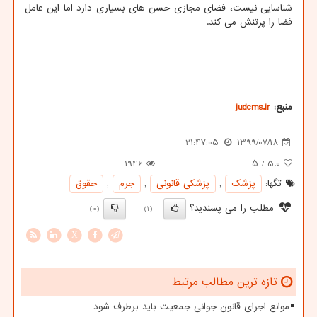
شناسایی نیست، فضای مجازی حسن های بسیاری دارد اما این عامل
فضا را پرتنش می کند.
منبع:
judcms.ir
21:47:05
1399/07/18
1946
/ ۵
5.0
تگها:
پزشك
,
پزشكی قانونی
,
جرم
,
حقوق
مطلب را می پسندید؟
(0)
(1)
X
تازه ترین مطالب مرتبط
موانع اجرای قانون جوانی جمعیت باید برطرف شود