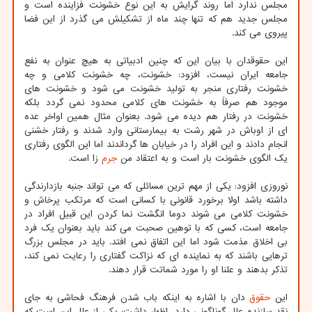
مجلس ندارد اما روند گرایش به این نوع خشونت فزاینده است و
مجلس جدید هم که تنها چند ماه از تشکیلش می گذرد از این فضا
پیروی می کند.
این حقوقدان با بیان این که چنین ادبیاتی به هیچ عنوان به نفع
جامعه ایران نیست، افزود: خشونت، چه خشونت کلامی و چه
خشونت رفتاری منجر به تولید خشونت می شود و خشونت های
موجود هم صرفاً به خشونت های کلامی محدود نمی گردد بلکه
خشونت در رفتار هم دیده می شود. بعنوان مثال همین اواخر عده
ای از اوباش در شهر رشت به بیمارستانی وارد شدند و رفتار خشنی
انجام دادند و این افراد را در خیابان ها گرداندند اما این الگوی رفتاری
یک الگوی خشونت بار است و به اعتقاد من
جرم
زا است.
نوروزی افزود: یکی از مهم ترین مسائلی که می تواند جنبه بازدارندگی
داشته باشد اولا برخورد قانونی با کسانی است که مرتکب پرخاش و
خشونت کلامی می شوند دوما انگشت نما کردن این قبیل افراد در
جامعه است، کسی که با توهین صحبت می کند باید بعنوان یک فرد
بی اخلاق مذمت شود اما این اتفاق نمی افتد. باید در مجلس بزرگ
ترهایی باشند که به نماینده ای که نزاکت گفتاری را رعایت نمی کند،
تذکر بدهند و علنا او را مورد شماتت قرار دهند.
این
حقوق
دان با اشاره به اینکه باب شدن فرهنگ فحاشی به جای
نقد سازنده علل گوناگونی دارد، اظهار داشت: یکی از علل این است که