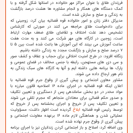
فرزندان طلاق با عنوان مراکز مهر خانواده در استانها شکل گرفته و با
کمک دستگاه های همکار و انجام مشاوره ها هشت درصد بازگشت
به زندگی و صلح و سازش شده است.
مدیرکل دفتر زنان و امور خانواده قوه قضائیه بیان کرد: زوجینی که
برای دادخواست طلاق مراجعه می کنند در صورتی که کارشناس
تشخیص دهد علت اختلاف و تقاضای طلاق ضعف مهارت ارتباط
است، زوجین در کارگاه های مهر شرکت می کنند و به مدت هفت
ساعت آموزش می بینند که این آموزش ها باعث شده است بین ۵ تا
۷ درصد صلح و سازش و بازگشت مجدد به زندگی داشته باشیم.
زنگانه افزود: در طرح امنیت اخلاقی برای حجاب و عفاف و کشف صور
و سی دی های مستهجن، رابطه با جنس مخالف در فضای عمومی و
پارک ها برنامه هایی داشته ایم و آنها به کارگاه های سبک زندگی به
نام هور ارجاع داده می شوند.
مشاور معاون اجتماعی و پیش گیری از وقوع جرم قوه قضائیه با
اعلان اینکه قوه قضائیه در اجرای ماده ۱۶ اصلاحیه قانون مبارزه با
مواد مخدر در دو بخش ساماندهی پس از دستگیری و تعیین تکلیف
و صدور حکم قضائی برای معتادان متجاهر که مجرم تلقی می شوند
و تعیین تکلیف پس از خروج و اجرای بخشنامه پس از خروج که
توسط رئیس قوه قضائیه
ابلاغ
گردیده است اظهار داشت: مسؤولیت
عملیاتی شدن و هماهنگی لازم ماده ۱۶ برعهده معاونت اجتماعی و
پیش گیری از وقوع جرم نهاده شده است.
وی اضافه کرد: اصلاح و باز اجتماعی کردن زندانیان نیز با اجرای برنامه