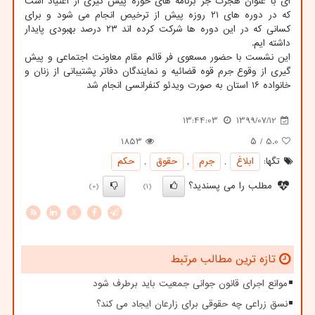
ای با عنوان هجرت جز برنامه های حوزه پیش گیری از اعتیاد است
که در دوره های ۲۱ روزه پیش از ترخیص انجام می شود و برای
کسانی که در این دوره ها شرکت کرده اند ۲۳ درصد بهبودی پایدار
داشته ایم.
این نشست با حضور مسعوی فر قائم مقام معاونت اجتماعی و پیش
گیری از وقوع جرم قوه قضائیه و نمایندگان دفاتر پشتیبانی از زنان و
خانواده ۱۶ استان به صورت ویدئو کنفرانسی انجام شد
13:44:03
1399/07/12
1853
/ ۵
5.0
تگها:
ابلاغ
,
جرم
,
حقوق
,
حكم
مطلب را می پسندید؟
(0)
(1)
X
تازه ترین مطالب مرتبط
موانع اجرای قانون جوانی جمعیت باید برطرف شود
نسق زراعی چه حقوقی برای زارعان ایجاد می کند؟