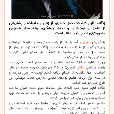
زنگانه اظهار داشت: تحقق حمایتها از زنان و خانواده و پشتیبانی
از اطفال و نوجوانان و تحقق پیشگیری رشد مدار همچون
ماموریتهای اصلی این دفاتر است.
به گزارش
حقوق
و قضا به نقل از واحد اطلاع رسانی معاونت اجتماعی
و پیش گیری از وقوع
جرم
قوه قضائیه، زنگانه اضافه کرد: در بیش از
هفت سال کار علمی و مشترک با دانشگاه های معتبر کشور؛ کارگروه
پیشگیری رشدمدار شکل گرفت.
وی با اشاره به اینکه مداخله اساسی مدرسه محور تحت عنوان نماد
(نظام مراقبتی
دانش
آموزان) در ۳۵ شهرستان پایلوت جامعه در حال
اجراست اظهار داشت: تا اختتام برنامه ششم توسعه ۲۰ هزار مدرسه و
در نیمه اول برنامه هفتم توسعه، تمامی مدارس تحت پوشش این
طرح قرار خواهند گرفت.
زنگانه اظهار نمود: سند ائتلاف ملی مداخله دوم تحت عنوان مداخله
قبل از دبستان با عنوان تربیت اوان کودکی یا تاک در دست تهیه
است و به زودی وارد فاز اجرا می گردد.
مشاور معاون اجتماعی و پیش گیری از وقوع جرم قوه قضائیه بیان
کرد: ۸ هزار مربی آموزش خانواده آموزش و پرورش در مدت سه سال
آموزش های لازم را گذرانده اند.