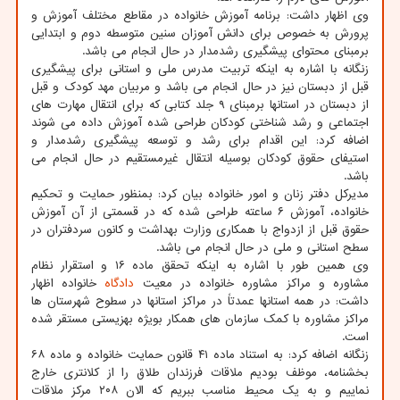
وی اظهار داشت: برنامه آموزش خانواده در مقاطع مختلف آموزش و
پرورش به خصوص برای دانش آموزان سنین متوسطه دوم و ابتدایی
برمبنای محتوای پیشگیری رشدمدار در حال انجام می باشد.
زنگانه با اشاره به اینکه تربیت مدرس ملی و استانی برای پیشگیری
قبل از دبستان نیز در حال انجام می باشد و مربیان مهد کودک و قبل
از دبستان در استانها برمبنای ۹ جلد کتابی که برای انتقال مهارت های
اجتماعی و رشد شناختی کودکان طراحی شده آموزش داده می شوند
اضافه کرد: این اقدام برای رشد و توسعه پیشگیری رشدمدار و
استیفای حقوق کودکان بوسیله انتقال غیرمستقیم در حال انجام می
باشد.
مدیرکل دفتر زنان و امور خانواده بیان کرد: بمنظور حمایت و تحکیم
خانواده، آموزش ۶ ساعته طراحی شده که در قسمتی از آن آموزش
حقوق قبل از ازدواج با همکاری وزارت بهداشت و کانون سردفتران در
سطح استانی و ملی در حال انجام می باشد.
وی همین طور با اشاره به اینکه تحقق ماده ۱۶ و استقرار نظام
مشاوره و مراکز مشاوره خانواده در معیت
دادگاه
خانواده اظهار
داشت: در همه استانها عمدتاً در مراکز استانها در سطوح شهرستان ها
مراکز مشاوره با کمک سازمان های همکار بویژه بهزیستی مستقر شده
است.
زنگانه اضافه کرد: به استناد ماده ۴۱ قانون حمایت خانواده و ماده ۶۸
بخشنامه، موظف بودیم ملاقات فرزندان طلاق را از کلانتری خارج
نماییم و به یک محیط مناسب ببریم که الان ۲۰۸ مرکز ملاقات