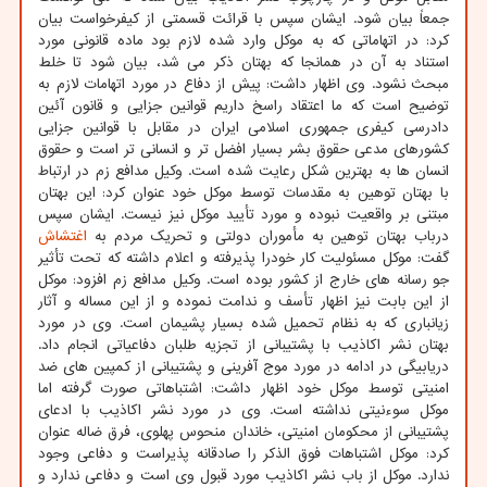
جمعاً بیان شود. ایشان سپس با قرائت قسمتی از کیفرخواست بیان
کرد: در اتهاماتی که به موکل وارد شده لازم بود ماده قانونی مورد
استناد به آن در همانجا که بهتان ذکر می شد، بیان شود تا خلط
مبحث نشود. وی اظهار داشت: پیش از دفاع در مورد اتهامات لازم به
توضیح است که ما اعتقاد راسخ داریم قوانین جزایی و قانون آئین
دادرسی کیفری جمهوری اسلامی ایران در مقابل با قوانین جزایی
کشورهای مدعی حقوق بشر بسیار افضل تر و انسانی تر است و حقوق
انسان ها به بهترین شکل رعایت شده است. وکیل مدافع زم در ارتباط
با بهتان توهین به مقدسات توسط موکل خود عنوان کرد: این بهتان
مبتنی بر واقعیت نبوده و مورد تأیید موکل نیز نیست. ایشان سپس
درباب بهتان توهین به مأموران دولتی و تحریک مردم به
اغتشاش
گفت: موکل مسئولیت کار خودرا پذیرفته و اعلام داشته که تحت تأثیر
جو رسانه های خارج از کشور بوده است. وکیل مدافع زم افزود: موکل
از این بابت نیز اظهار تأسف و ندامت نموده و از این مساله و آثار
زیانباری که به نظام تحمیل شده بسیار پشیمان است. وی در مورد
بهتان نشر اکاذیب با پشتیبانی از تجزیه طلبان دفاعیاتی انجام داد.
دریابیگی در ادامه در مورد موج آفرینی و پشتیبانی از کمپین های ضد
امنیتی توسط موکل خود اظهار داشت: اشتباهاتی صورت گرفته اما
موکل سوءنیتی نداشته است. وی در مورد نشر اکاذیب با ادعای
پشتیبانی از محکومان امنیتی، خاندان منحوس پهلوی، فرق ضاله عنوان
کرد: موکل اشتباهات فوق الذکر را صادقانه پذیراست و دفاعی وجود
ندارد. موکل از باب نشر اکاذیب مورد قبول وی است و دفاعی ندارد و