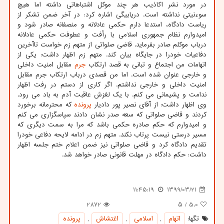
در مورد نشر اکاذیب هر چند موکل اشتباهاتی داشته اما هیچ
سوءنیتی نداشته است. دریابیگی اشاره کرد: در آخر ضمن تشکر از
ریاست دادگاه، استدعا دارم حکمی عادلانه و منصفانه صادر شود و
امیدوارم نظام جمهوری اسلامی با رأفت و عطوفت حکمی عادلانه
درباب موکلم صادر بفرماید. قاضی صلواتی از متهم زم خواست تاآخرین
دفاعیات خودرا در جایگاه بیان کند. متهم زم اظهار داشت: یکی از
اتهامات من اجتماع و تبانی به قصد ارتکاب
جرم
مقابل امنیت داخلی
و خارجی عنوان شده است. اما من قصدی درباب ارتکاب جرم مقابل
امنیت داخلی و خارجی نداشتم. اگر کاری از دستم در رفت اظهار
ندامت و پشیمانی می کنم. با یک لغزش عاقبت آدم به باد می رود.
وی اظهار داشت: از آقای نصیر پور دادیار
پرونده
که محترمانه برخورد
کردند و قاضی صلواتی که سعه صدر نشان دادند سپاسگزاری می کنم
و امیدوارم که حکم صادره حکمی باشد که مرا به سمت دیگری که
مسیر درستی نیست پرتاب نکند. متهم زم در ادامه لایحه دفاعی خودرا
تقدیم دادگاه کرد و قاضی صلواتی نیز ضمن اعلام ختم جلسه اظهار
داشت: حکم دادگاه در مهلت قانونی صادر خواهد شد.
11:45:19
1399/03/21
2872
/ ۵
5.0
تگها:
اتهام
,
اسلامی
,
اغتشاش
,
پرونده