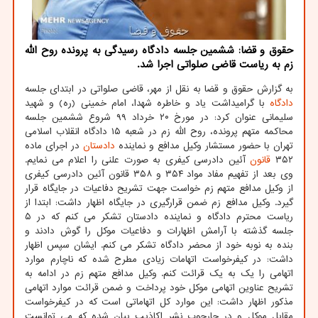
حقوق و قضا: ششمین جلسه دادگاه رسیدگی به پرونده روح الله
زم به ریاست قاضی صلواتی اجرا شد.
به گزارش حقوق و قضا به نقل از مهر، قاضی صلواتی در ابتدای جلسه
دادگاه
با گرامیداشت یاد و خاطره شهدا، امام خمینی (ره) و شهید
سلیمانی عنوان کرد: در مورخ ۲۰ خرداد ۹۹ شروع ششمین جلسه
محاکمه متهم پرونده، روح الله زم در شعبه ۱۵ دادگاه انقلاب اسلامی
تهران با حضور مستشار وکیل مدافع و نماینده
دادستان
در اجرای ماده
۳۵۲
قانون
آئین دادرسی کیفری به صورت علنی را اعلام می نمایم.
وی بعد از تفهیم مفاد مواد ۳۵۴ و ۳۵۸ قانون آئین دادرسی کیفری
از وکیل مدافع متهم زم خواست جهت تشریح دفاعیات در جایگاه قرار
گیرد. وکیل مدافع زم ضمن قرارگیری در جایگاه اظهار داشت: ابتدا از
ریاست محترم دادگاه و نماینده دادستان تشکر می کنم که در ۵
جلسه گذشته با آرامش اظهارات و دفاعیات موکل را گوش دادند و
بنده به نوبه خود از محضر دادگاه تشکر می کنم. ایشان سپس اظهار
داشت: در کیفرخواست اتهامات زیادی مطرح شده که ناچارم موارد
اتهامی را یک به یک قرائت کنم. وکیل مدافع متهم زم در ادامه به
تشریح عناوین اتهامی موکل خود پرداخت و ضمن قرائت موارد اتهامی
مذکور اظهار داشت: این موارد کل اتهاماتی است که در کیفرخواست
مقابل موکل و در چارچوب نشر اکاذیب بیان شده که می توانست