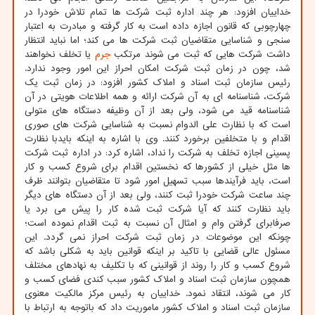
خداییان افزود: هر چند اداره ثبت شرکت ها تمام تلاش خودرا در
چهارچوبی که قانون اجازه داده است به کار گرفته و مبادرت به اعتبار
سنجی و شناسایی متقاضیان ثبت شرکت ها می کند؛ اما نباید انتظار
داشت شرکت هایی که ثبت می شوند مرتکب
جرم
یا تخلف نخواهند
شد، چون در زمان ثبت شرکت امکان احراز این امور وجود ندارد.
رئیس سازمان ثبت اسناد و املاک کشور افزود: در زمان ثبت یک
شرکت، شناسنامه ای به آن شرکت ارائه و همه اطلاعات هویتی در آن
شناسنامه قید می شود، ولی بعد از آن وظیفه دستگاه های متولی
است که با نظارت علی الدوام نسبت به شناسایی شرکت های صوری
اقدام و با متخلفین برخورد کنند. وی با اشاره به اینکه بایدبا نظارت
پسینی اجازه تخلف به شرکت را نداد، اشاره کرد: در اداره ثبت شرکت
ها مثل خیلی از کشورها که نخستین اقدام برای شروع کسب و کار
است، باید فرآیندها سبب تسهیل امور شود تا متقاضیان بتوانند ظرف
چند ساعت شرکت خودرا ثبت کنند، ولی بعد از آن دستگاه های دیگر
باید نظارت کنند که آیا شرکت ثبت شده کار را پیش می برد یا
صرفابرای گرفتن وام و امثال آن نسبت به ثبت اقدام نموده است؛
چونکه این موضوعات در زمان ثبت شرکت احراز نمی گردد. این
مسئول عالی قضایی با تاکید بر اینکه قوانین باید به شکلی باشد که
شروع کسب و کار را روند از قوانینی که با تکلیف به نهادهای مختلف
همچون سازمان ثبت اسناد و املاک کشور سبب کندی فضای کسب و
کار می شوند، انتقاد نمود. خداییان به رئیس مرکز مالکیت معنوی
سازمان ثبت اسناد و املاک کشور ماموریت داد که باتوجه به ارتباط با