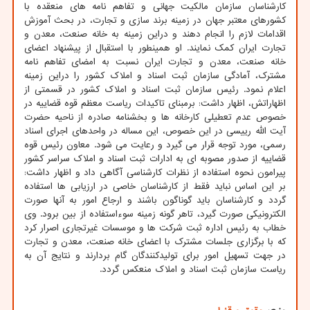
کارشناسان سازمان مالکیت جهانی و تفاهم نامه های منعقده با
کشورهای معتبر جهان در زمینه برند سازی و تجارت، در بحث آموزش
اقدامات لازم را انجام دهند و دراین زمینه به خانه صنعت، معدن و
تجارت ایران کمک نمایند. او همینطور با استقبال از پیشنهاد اعضای
خانه صنعت، معدن و تجارت ایران نسبت به امضای تفاهم نامه
مشترک، آمادگی سازمان ثبت اسناد و املاک کشور را دراین زمینه
اعلام نمود. رئیس سازمان ثبت اسناد و املاک کشور در قسمتی از
اظهاراتش، اظهار داشت: برمبنای تاکیدات ریاست معظم قوه قضاییه در
خصوص عدم تعطیلی کارخانه ها و بخشنامه صادره از ناحیه حضرت
آیت الله رییسی در این خصوص، این مساله در واحدهای اجرای اسناد
رسمی، مورد توجه قرار می گیرد و رعایت می شود. معاون رئیس قوه
قضاییه از صدور مصوبه ای به ادارات ثبت اسناد و املاک سراسر کشور
پیرامون نحوه استفاده از نظرات کارشناسی آگاهی داد و اظهار داشت:
بر این اساس نباید فقط از کارشناسان خاصی در ارزیابی ها استفاده
گردد و کارشناسان باید گوناگون باشند و ارجاع امور به آنها صورت
الکترونیکی صورت گیرد، تاهر گونه زمینه سوءاستفاده از بین برود. وی
خطاب به رئیس اداره ثبت شرکت ها و موسسات غیرتجاری اصرار کرد
که با برگزاری جلسات مشترک با اعضای خانه صنعت، معدن و تجارت
در جهت تسهیل امور برای تولیدکنندگان گام بردارند و نتایج آن به
ریاست سازمان ثبت اسناد و املاک منعکس گردد.