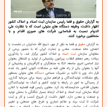
به گزارش حقوق و قضا رئیس سازمان ثبت اسناد و املاك كشور
اظهار داشت: وظیفه دستگاه های متولی است كه با نظارت علی
الدوام نسبت به شناسایی شركت های صوری اقدام و با
متخلفین برخورد كنند.
به گزارش
حقوق
و قضا به نقل از مهر، ذبیح الله خداییان در نشست با
اعضای خانه صنعت، معدن و تجارت ایران که با حضور برخی از
معاونان سازمان
ثبت
اسناد
و املاک کشور برگزار شد، با یادآوری
بیانات رهبر معظم انقلاب پیرامون پشتیبانی از تولید و اشتغال بعنوان
نیاز اساسی امروز جامعه، اتکا به صنعتگران و کارآفرینان و پشتیبانی از
آنها را بعنوان یکی از راه های غلبه بر مشکلات کنونی کشور یاد شده
قرار داد. وی با تاکید بر تشریک مساعی
دستگاه
های متولی بمنظور
رفع مشکلات تولیدکنندگان و فراهم سازی زمینه برای سرمایه گذاری،
از رسیدگی به امور در رابطه با تولید کشور و کمک به تولیدکنندگان
بعنوان اقدامی خداپسندانه یاد کرد. معاون رئیس قوه قضاییه با اعلان
اینکه سازمان ثبت اسناد و املاک ارتباط بسیار تنگانگی با بخش تولید
و صنعت و معدن دارد، اظهار داشت: از شروع کسب و کار و ثبت
شرکت تا ثبت برند و علائم تجاری و طرح های صنعتی و تغییر
شرکت، این سازمان به مراجعین خدمت رسانی انجام می دهد.