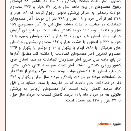
کمترین آمار تلفات حوادث رانندگی را داشته اند.
کاهش ۲۶ درصدی
رجوع مصدومان
در پنج ماهه سال جاری ۱۱۷ هزار و ۳۷۶ مصدوم
حوادث رانندگی به مراکز پزشکی قانونی رجوع کردند که ۸۸ هزار و
۳۷۸ نفر از آنان مرد و ۲۸ هزار و ۹۹۸ نفر زن بودند. آمار مصدومان
تصادفات در مقایسه با مدت مشابه سال قبل که آمار مصدومان ۱۵۹
هزار و ۵۰ نفر بود، ۲۶.۲ درصد کاهش یافته است. بر طبق این گزارش
در این زمان استان های تهران با ۱۲ هزار و ۷۷۹، خراسان رضوی با ۱۰
هزار و ۲۲۲ و اصفهان با هشت هزار و ۹۶۲ مصدوم بیشترین و استان
های هرمزگان با ۹۸۰، ایلام با یکهزار و ۲۰ و بوشهر با یکهزار و ۲۳۴
مصدوم کمترین آمار مصدومان تصادفات را داشته اند. مطابق آمارها
در پنج ماهه سال جاری آمار مصدومان تصادفات در همه استان های
کشور روندی کاهشی داشته. آمار تلفات هم به استثنای شش استان،
در باقی استان ها با کاهش مواجه بوده است.
مرگ بیشتر از ۱۴۰۰ نفر
در تصادفات مرداد
در حوادث رانندگی مرداد سال جاری یکهزار و ۴۷۴
نفر در تصادفات جان باختند که در مقایسه با مدت مشابه سال قبل
۱۴.۷ درصد کاهش یافته است. آمار مصدومان ارجاعی به پزشکی
قانونی هم در مرداد ماه با ۲۱ درصد کاهش نسبت به مرداد سال قبل،
به ۲۷ هزار و ۴۲۸ نفر رسیده است.
منبع:
judcms.ir